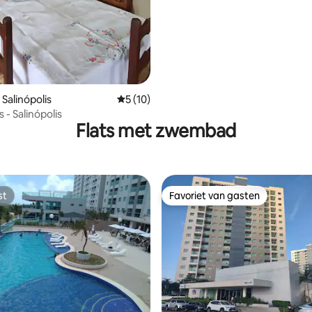
Salinópolis
Gemiddelde beoordeling van 5 uit 5, 10 r
5 (10)
 - Salinópolis
Flats met zwembad
st
Favoriet van gasten
st
Favoriet van gasten