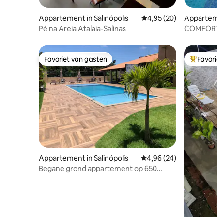
Appartement in Salinópolis
Gemiddelde beoordeling
4,95 (20)
Apparteme
Pé na Areia Atalaia-Salinas
COMFORT
GEWELDI
Favoriet van gasten
Favor
Favoriet van gasten
Topfavor
Appartement in Salinópolis
Gemiddelde beoordeling
4,96 (24)
Begane grond appartement op 650
meter van het strand van Atalaia