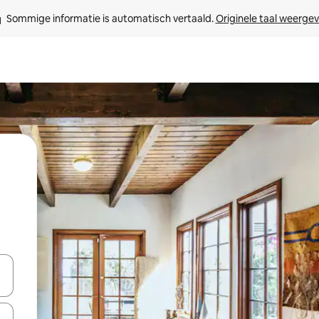
Sommige informatie is automatisch vertaald. 
Originele taal weerge
een keuze met je de pijltjestoetsen omhoog en omlaag, óf door te tik