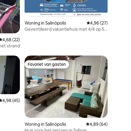
ecensies
Woning in Salinópolis
Gemiddelde beoordelin
4,96 (27)
Geventileerd vakantiehuis met 4/4 op 5
minuten van het strand
Gemiddelde beoordeling van 4,68 uit 5, 22 recensies
4,68 (22)
 het strand
Favoriet van gasten
Favoriet van gasten
Gemiddelde beoordeling van 4,98 uit 5, 45 recensies
4,98 (45)
Woning in Salinópolis
Gemiddelde beoordelin
4,89 (64)
Huis voor het seizoen in Salinas