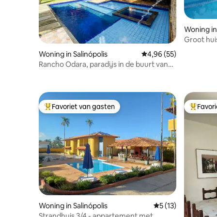
Woning in 
Groot hui
met zwem
Woning in Salinópolis
Gemiddelde beoordeling
4,96 (55)
Rancho Odara, paradijs in de buurt van
Atalaia Beach
Favoriet van gasten
Favor
Topfavoriet van gasten
Topfavor
Woning in Salinópolis
Gemiddelde beoorde
5 (13)
Strandhuis 3/4 - appartement met