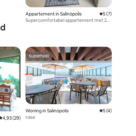
ecensies
Appartement in Salinópolis
Gemiddelde beoord
5 (7)
Supercomfortabel appartement met 2
ad
slaapkamers in de stad.
Superhost
Superhost
Woning in Salinópolis
Gemiddelde beoord
5 (4)
casa
Gemiddelde beoordeling van 4,93 uit 5, 29 recensies
4,93 (29)