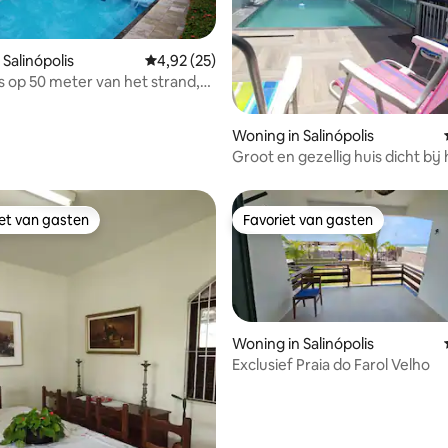
Salinópolis
Gemiddelde beoordeling van 4,92 uit 5, 25 r
4,92 (25)
s op 50 meter van het strand,
bad en voetbalveld.
 van 4,96 uit 5, 55 recensies
Woning in Salinópolis
Groot en gezellig huis dicht bij
iet van gasten
Favoriet van gasten
iet van gasten
Favoriet van gasten
Woning in Salinópolis
Exclusief Praia do Farol Velho
ling van 5 uit 5, 13 recensies