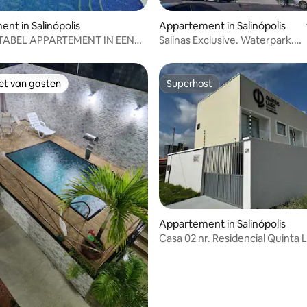
 van 4,95 uit 5, 20 recensies
nt in Salinópolis
Appartement in Salinópolis
ABEL APPARTEMENT IN EEN
Salinas Exclusive. Waterpark.
GE CONDOMINIUM
Appartement 902.
iet van gasten
Superhost
iet van gasten
Superhost
 van 4,96 uit 5, 24 recensies
Appartement in Salinópolis
Casa 02 nr. Residencial Quinta 