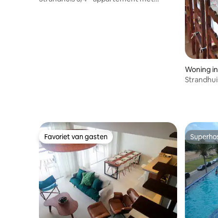
zwembad
Woning in 
Strandhuis
Favoriet van gasten
Superho
Favoriet van gasten
Superho