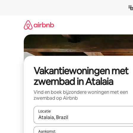
Ga
direct
naar
inhoud
Vakantiewoningen met
zwembad in Atalaia
Vind en boek bijzondere woningen met een
zwembad op Airbnb
Locatie
Wanneer er suggesties beschikbaar zijn, maak je 
Aankomst