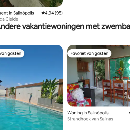
nt in Salinópolis
Gemiddelde beoordeling van 4,94 uit 5, 95 r
4,94 (95)
da Cleide
ndere vakantiewoningen met zwemb
 van gasten
Favoriet van gasten
 van gasten
Favoriet van gasten
eling van 5 uit 5, 3 recensies
Woning in Salinópolis
Strandhoek van Salinas