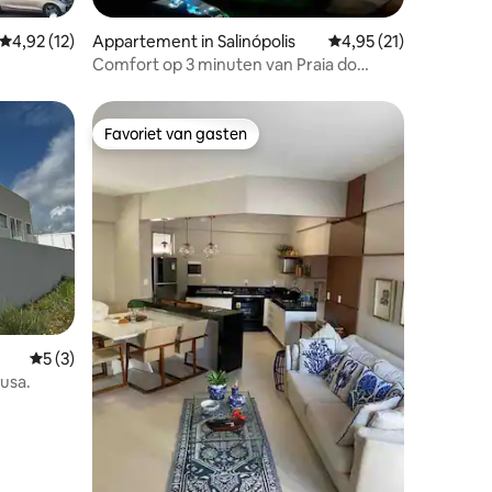
Gemiddelde beoordeling van 4,92 uit 5, 12 recensies
4,92 (12)
Appartement in Salinópolis
Gemiddelde beoordelin
4,95 (21)
Comfort op 3 minuten van Praia do
Atalaia
Favoriet van gasten
Favoriet van gasten
Gemiddelde beoordeling van 5 uit 5, 3 recensies
5 (3)
Lusa.