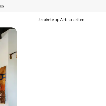
ven
Je ruimte op Airbnb zetten
ken of swipen.