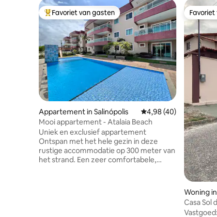
Favoriet van gasten
Favoriet
Topfavoriet van gasten
Favoriet
Appartement in Salinópolis
Gemiddelde beoordeling
4,98 (40)
Mooi appartement - Atalaia Beach
Uniek en exclusief appartement
Ontspan met het hele gezin in deze
rustige accommodatie op 300 meter van
het strand. Een zeer comfortabele,
geventileerde en volledig uitgeruste
ruimte om ontspannende dagen door te
brengen. Het appartement ligt ten
Woning in 
oosten, heeft een spectaculair uitzicht,
Casa Sol 
voldoende ruimte in de kamers en
Vastgoed: • Garage voor twee auto '
unieke ventilatie op het balkon. De