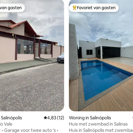
 van gasten
Favoriet van gasten
 van gasten
Topfavoriet van gasten
 van 4,98 uit 5, 40 recensies
Salinópolis
Gemiddelde beoordeling van 4,83 uit 5, 12 r
4,83 (12)
Woning in Salinópolis
do Vale
Huis met zwembad in Salinas
s •
Huis in Salinópolis met zwemba