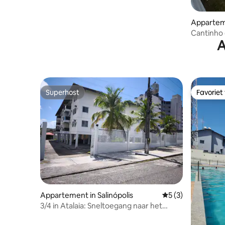
Apparteme
Cantinho 
A
Superhost
Favoriet
Superhost
Favoriet
Appartement in Salinópolis
Gemiddelde beoord
5 (3)
3/4 in Atalaia: Sneltoegang naar het
strand (800 m) en het zwembad.