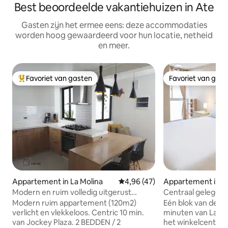
Best beoordeelde vakantiehuizen in Ate
Gasten zijn het ermee eens: deze accommodaties
worden hoog gewaardeerd voor hun locatie, netheid
en meer.
Favoriet van gasten
Favoriet van gas
Topfavoriet van gasten
Favoriet van gas
Appartement in La Molina
Gemiddelde beoordeling van 4,9
4,96 (47)
Appartement in Sa
Modern en ruim volledig uitgerust
Centraal gelegen i
kantoor
en gezellig. Garag
Modern ruim appartement (120m2)
Eén blok van de S
verlicht en vlekkeloos. Centric 10 min.
minuten van La Mo
van Jockey Plaza. 2 BEDDEN / 2
het winkelcentru