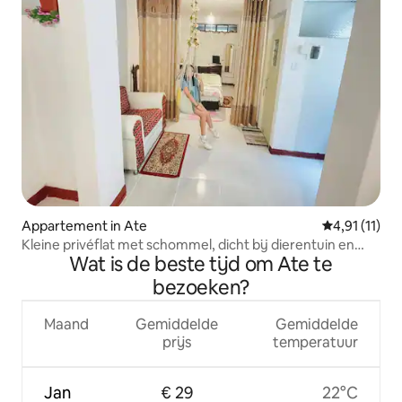
Appartement in Ate
Gemiddelde b
4,91 (11)
Kleine privéflat met schommel, dicht bij dierentuin en
Wat is de beste tijd om Ate te
Monumental
bezoeken?
Maand
Gemiddelde
Gemiddelde
prijs
temperatuur
Jan
€ 29
22°C