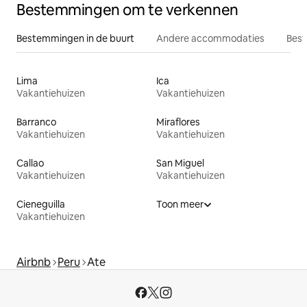
Bestemmingen om te verkennen
Bestemmingen in de buurt
Andere accommodaties
Best
Lima
Ica
Vakantiehuizen
Vakantiehuizen
Barranco
Miraflores
Vakantiehuizen
Vakantiehuizen
Callao
San Miguel
Vakantiehuizen
Vakantiehuizen
Cieneguilla
Toon meer
Vakantiehuizen
Airbnb
Peru
Ate