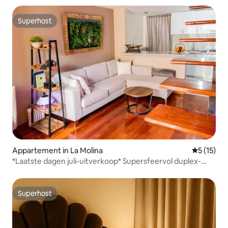
Superhost
Superhost
Appartement in La Molina
Gemiddelde
5 (15)
*Laatste dagen juli-uitverkoop* Supersfeervol duplex-
appartement
Superhost
Superhost