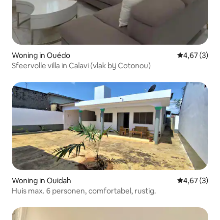
Woning in Ouédo
Gemiddelde b
4,67 (3)
Sfeervolle villa in Calavi (vlak bij Cotonou)
Woning in Ouidah
Gemiddelde b
4,67 (3)
Huis max. 6 personen, comfortabel, rustig.