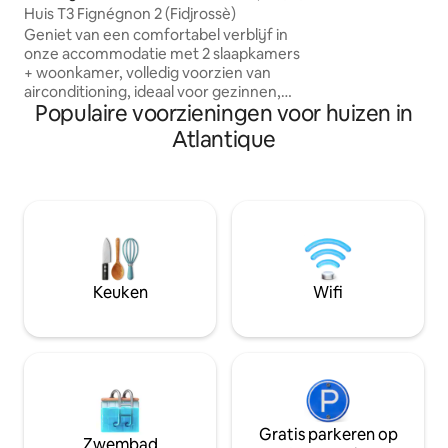
Huis T3 Fignégnon 2 (Fidjrossè)
Dit prachtige appa
slechts een kort a
Geniet van een comfortabel verblijf in
luchthaven, het lig
onze accommodatie met 2 slaapkamers
restaurants in Haie
+ woonkamer, volledig voorzien van
buurt van superma
airconditioning, ideaal voor gezinnen,
Populaire voorzieningen voor huizen in
koppels, professionals en langere
verblijven. De accommodatie beschikt
Atlantique
over twee slaapkamers met
airconditioning, een lichte woonkamer,
een volledig uitgeruste keuken, wifi en
een eigen parkeerplaats. Gelegen in een
rustige en veilige omgeving, op 10
minuten lopen naar het strand, op 5
minuten rijden naar de luchthaven en
dicht bij alle voorzieningen. Je kunt snel
Keuken
Wifi
gebruikmaken van de strategische
plaatsen van Cotonou.
Gratis parkeren op
Zwembad