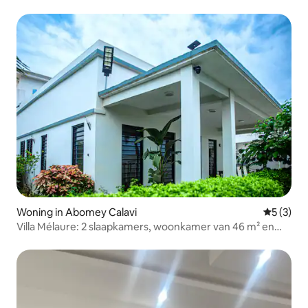
Woning in Abomey Calavi
Gemiddeld
5 (3)
Villa Mélaure: 2 slaapkamers, woonkamer van 46 m² en
tuin