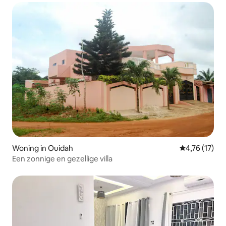
Woning in Ouidah
Gemiddelde be
4,76 (17)
Een zonnige en gezellige villa