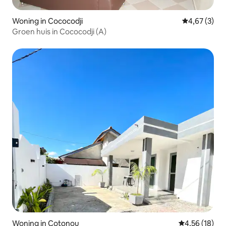
Woning in Cococodji
Gemiddelde b
4,67 (3)
Groen huis in Cococodji (A)
Woning in Cotonou
Gemiddelde be
4,56 (18)