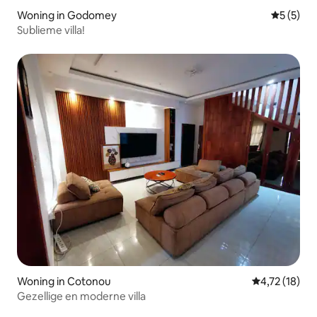
Woning in Godomey
Gemiddeld
5 (5)
Sublieme villa!
Woning in Cotonou
Gemiddelde be
4,72 (18)
Gezellige en moderne villa