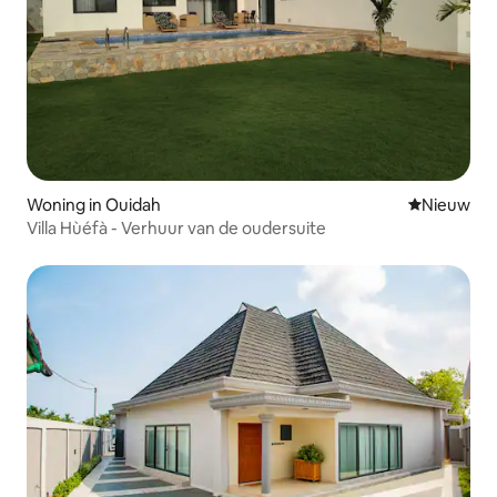
Woning in Ouidah
Nieuwe ac
Nieuw
Villa Hùéfà - Verhuur van de oudersuite