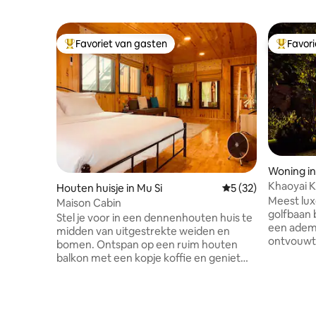
Favoriet van gasten
Favor
Topfavoriet van gasten
Topfavor
Woning in
ma
Khaoyai K
Houten huisje in Mu Si
Gemiddelde beoorde
5 (32)
Villa (B04)
Meest lux
Maison Cabin
golfbaan b
Stel je voor in een dennenhouten huis te
een ade
midden van uitgestrekte weiden en
ontvouwt 
bomen. Ontspan op een ruim houten
water ma
balkon met een kopje koffie en geniet
die de he
van een adembenemend uitzicht op
wacht een 
Khao Yai. Binnen vullen het
oase van 
dennenbosaroma en het zonlicht de
met een 
gezellige ruimte. Tot de voorzieningen