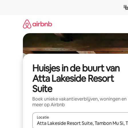
Ga
direct
naar
inhoud
Huisjes in de buurt van
Atta Lakeside Resort
Suite
Boek unieke vakantieverblijven, woningen en
meer op Airbnb
Locatie
Wanneer er suggesties beschikbaar zijn, maak je 