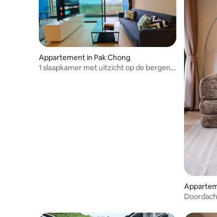
Appartement in Pak Chong
1 slaapkamer met uitzicht op de bergen
in Khaoyai
Appartem
Doordach
vakantieh