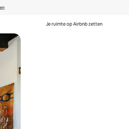
ven
Je ruimte op Airbnb zetten
ken of swipen.