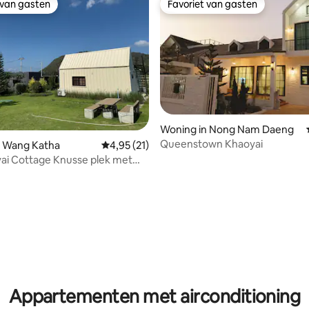
 van gasten
Favoriet van gasten
 van gasten
Favoriet van gasten
Woning in Nong Nam Daeng
Queenstown Khaoyai
n Wang Katha
Gemiddelde beoordeling van 4,95 uit 5, 21 r
4,95 (21)
ai Cottage Knusse plek met
op de bergen
 van 4,82 uit 5, 33 recensies
Appartementen met airconditioning