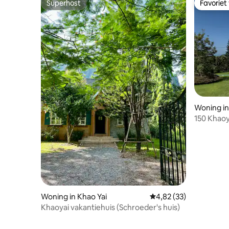
Superhost
Favoriet
Superhost
Favoriet
Woning i
150 Khaoy
uitzicht 
Woning in Khao Yai
Gemiddelde beoordeling
4,82 (33)
Khaoyai vakantiehuis (Schroeder's huis)