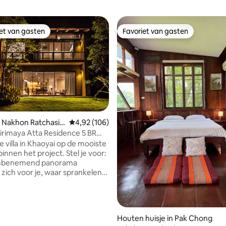
iet van gasten
Favoriet van gasten
iet van gasten
Favoriet van gasten
 Nakhon Ratchasi
Gemiddelde beoordeling van 4,92 uit 5, 106 r
4,92 (106)
irimaya Atta Residence 5 BR
ling van 5 uit 5, 32 recensies
e villa in Khaoyai op de mooiste
innen het project. Stel je voor:
mbenemend panorama
zich voor je, waar sprankelend
jestueuze bergen ontmoeten
mel kussen. Aan je voeten
uitgestrekte villa op je, een
weelderig comfort versierd
Houten huisje in Pak Chong
adembenemend uitzicht op het