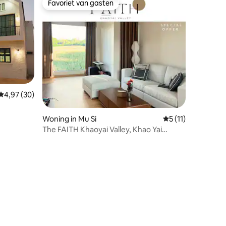
Favoriet van gasten
Favoriet van gasten
Gemiddelde beoordeling van 4,97 uit 5, 30 recensies
4,97 (30)
ecensies
Woning in Mu Si
Gemiddelde beoorde
5 (11)
The FAITH Khaoyai Valley, Khao Yai
Accommodatie, The Faith