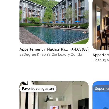
Appartement in Nakhon Ratc
Gemiddelde beoordeling
4,63 (83)
hasima
23Degree Khao Yai 2br Luxury Condo
Appartem
Gezellig 
appartem
Favoriet van gasten
Superho
Favoriet van gasten
Superho