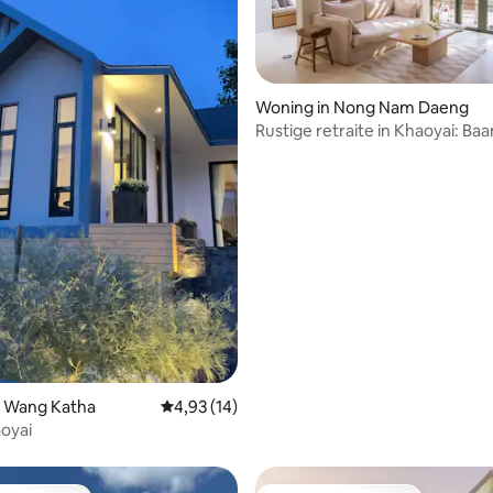
Woning in Nong Nam Daeng
Rustige retraite in Khaoyai: Ba
 van 4,88 uit 5, 26 recensies
n Wang Katha
Gemiddelde beoordeling van 4,93 uit 5, 14 r
4,93 (14)
aoyai