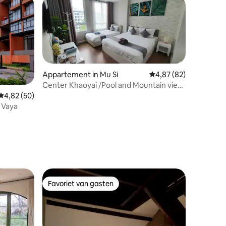
Appartement in Mu Si
Gemiddelde beoordelin
4,87 (82)
Center Khaoyai /Pool and Mountain view
max6pax
Gemiddelde beoordeling van 4,82 uit 5, 50 recensies
4,82 (50)
y Vaya
ecensies
Favoriet van gasten
Favoriet van gasten