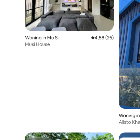
Woning in Mu Si
Gemiddelde beoordeling
4,88 (26)
Musi House
Woning i
Alisto Kh