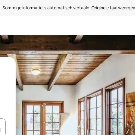
Sommige informatie is automatisch vertaald. 
Originele taal weerge
een keuze met je de pijltjestoetsen omhoog en omlaag, óf door te tik