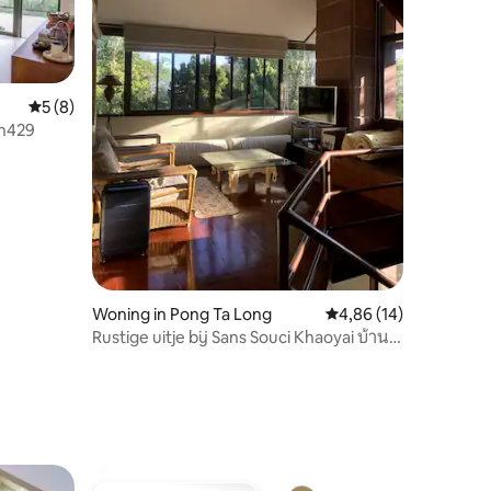
Gemiddelde beoordeling van 5 uit 5, 8 recensies
5 (8)
an429
Woning in Pong Ta Long
Gemiddelde beoordelin
4,86 (14)
Rustige uitje bij Sans Souci Khaoyai บ้าน
พักเขาใหญ่
ecensies