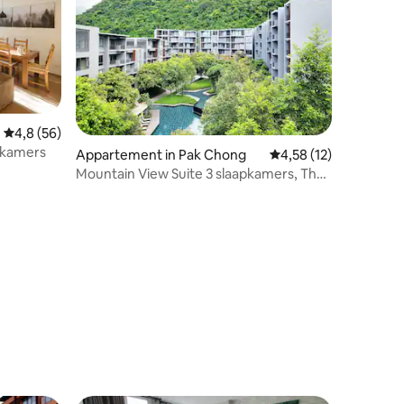
Gemiddelde beoordeling van 4,8 uit 5, 56 recensies
4,8 (56)
pkamers
Appartement in Pak Chong
Gemiddelde beoordelin
4,58 (12)
Mountain View Suite 3 slaapkamers, The
Valley Khaoyai