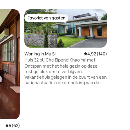
Woning i
Favoriet van gasten
Favorie
Favoriet van gasten
Favorie
De Walde
Welkom op
natuur, o
Khao Yai
toevluch
van comfo
Woning in Mu Si
Gemiddelde beoordeling
4,92 (140)
ruimte i
Huis 32 bij Che Elpend Khao Yai met
meubels 
tennisbaan
Ontspan met het hele gezin op deze
sfeer ont
ecensies
rustige plek om te verblijven.
luxe aanvoelt. Deze wonin
Vakantiehuis gelegen in de buurt van een
om te on
nationaal park in de omhelzing van de
schoonhe
bergen van Khao Yai National Park Ozone
Het ontw
staat 7e ter wereld. zodat je het hele jaar
thuiskoms
door de sfeer groen en koel kunt
ontsnapp
ervaren en vele bezienswaardigheden in
de buurt. Slechts 160 kilometer of 1 uur
van Bangkok. Golf Khao Yai country club
ligt op slechts 600 meter van de
Gemiddelde beoordeling van 5 uit 5, 62 recensies
5 (62)
accommodatie . Voor tennisliefhebbers