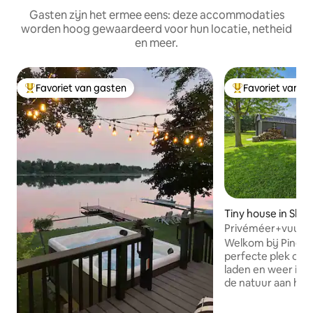
Gasten zijn het ermee eens: deze accommodaties
worden hoog gewaardeerd voor hun locatie, netheid
en meer.
Favoriet van gasten
Favoriet van g
Topfavoriet van gasten
Topfavoriet van 
Tiny house in Shi
Privéméer+vuurpl
Pine & Paddle
Welkom bij Pine a
perfecte plek om 
laden en weer in 
de natuur aan het 
gezellige huisje a
voor koppels, vrie