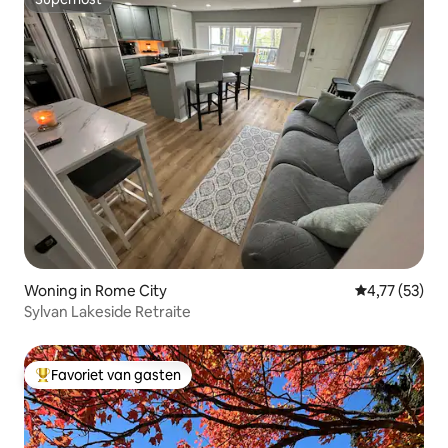
Superhost
Woning in Rome City
Gemiddelde be
4,77 (53)
Sylvan Lakeside Retraite
Favoriet van gasten
Topfavoriet van gasten