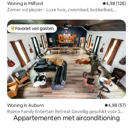
Woning in Milford
Gemiddelde beo
4,98 (128)
Zomer vol plezier - Luxe huis, zwembad, bubbelbad,
speelhal
Favoriet van gasten
Topfavoriet van gasten
Woning in Auburn
Gemiddelde be
4,98 (57)
Ruime Family Entertain Retreat Gezellig geschikt voor 20
Appartementen met airconditioning
personen