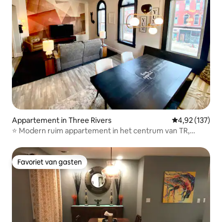
Appartement in Three Rivers
Gemiddelde beo
4,92 (137)
⭐️ Modern ruim appartement in het centrum van TR,
geschikt voor 6 personen
Favoriet van gasten
Favoriet van gasten