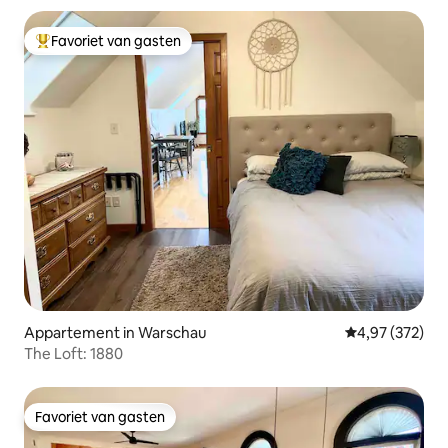
Favoriet van gasten
Topfavoriet van gasten
Appartement in Warschau
Gemiddelde beo
4,97 (372)
The Loft: 1880
Favoriet van gasten
Favoriet van gasten