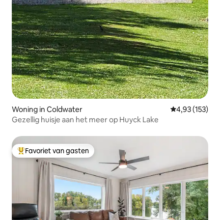
Woning in Coldwater
Gemiddelde beo
4,93 (153)
Gezellig huisje aan het meer op Huyck Lake
Favoriet van gasten
Topfavoriet van gasten