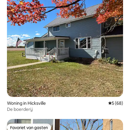
Woning in Hicksville
Gemiddelde
5 (68)
De boerderij
Favoriet van gasten