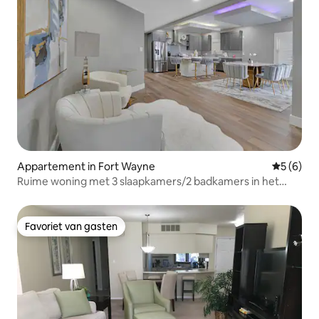
Appartement in Fort Wayne
Gemiddeld
5 (6)
Ruime woning met 3 slaapkamers/2 badkamers in het
centrum van Fort Wayne | Gratis parkeren
Favoriet van gasten
Favoriet van gasten