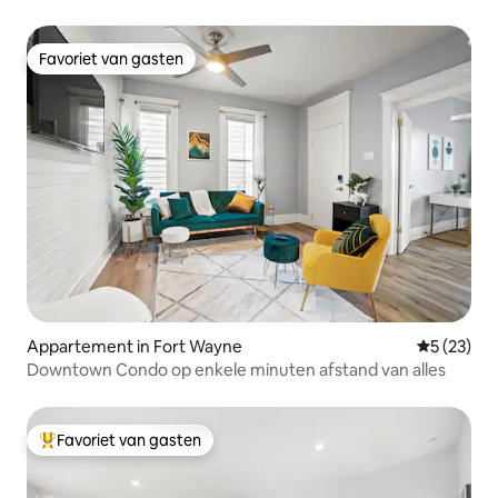
parkeergelegenheid op straat.
Favoriet van gasten
Favoriet van gasten
Appartement in Fort Wayne
Gemiddelde
5 (23)
Downtown Condo op enkele minuten afstand van alles
Favoriet van gasten
Topfavoriet van gasten