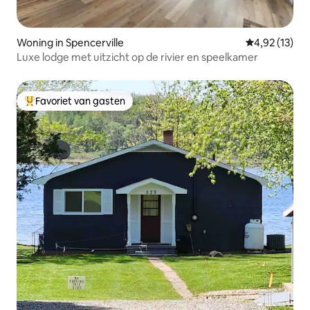
Woning in Spencerville
Gemiddelde be
4,92 (13)
Luxe lodge met uitzicht op de rivier en speelkamer
Favoriet van gasten
Topfavoriet van gasten