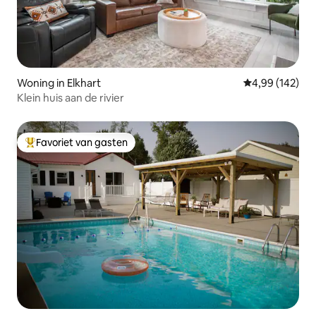
Woning in Elkhart
Gemiddelde beo
4,99 (142)
Klein huis aan de rivier
Favoriet van gasten
Topfavoriet van gasten