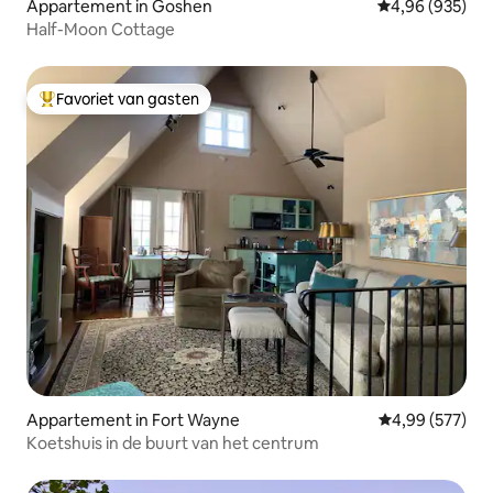
Appartement in Goshen
Gemiddelde beo
4,96 (935)
Half-Moon Cottage
Favoriet van gasten
Topfavoriet van gasten
Appartement in Fort Wayne
Gemiddelde beo
4,99 (577)
Koetshuis in de buurt van het centrum