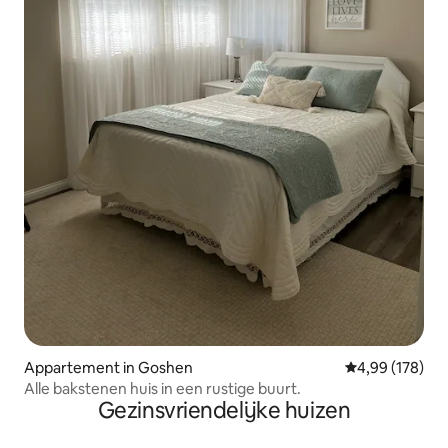
Appartement in Goshen
Gemiddelde beo
4,99 (178)
Alle bakstenen huis in een rustige buurt.
Gezinsvriendelijke huizen