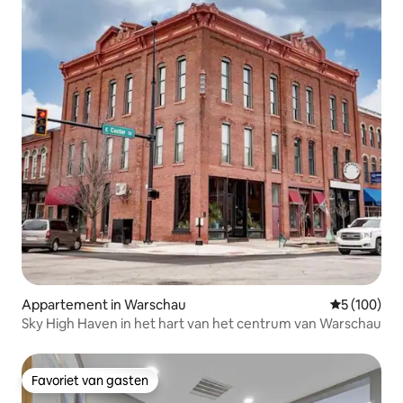
Appartement in Warschau
Gemiddelde 
5 (100)
Sky High Haven in het hart van het centrum van Warschau
Favoriet van gasten
Favoriet van gasten