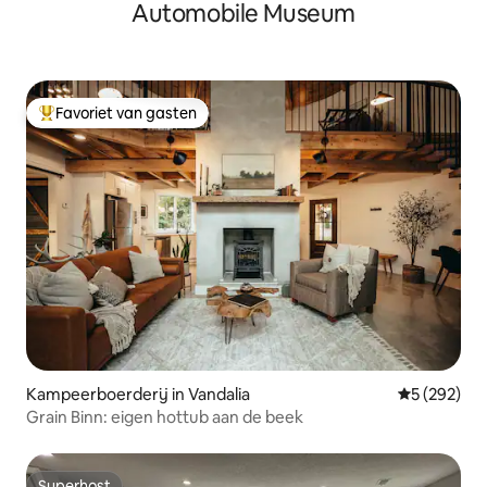
Automobile Museum
Favoriet van gasten
Topfavoriet van gasten
Kampeerboerderij in Vandalia
Gemiddelde 
5 (292)
Grain Binn: eigen hottub aan de beek
Superhost