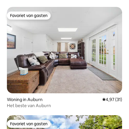
Favoriet van gasten
Favoriet van gasten
Woning in Auburn
Gemiddelde be
4,97 (31)
Het beste van Auburn
Favoriet van gasten
Favoriet van gasten