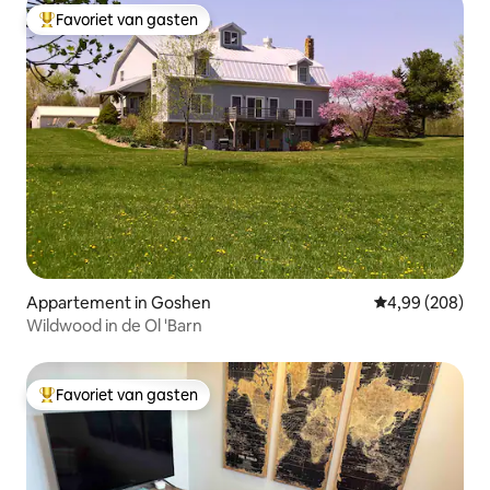
Favoriet van gasten
Topfavoriet van gasten
Appartement in Goshen
Gemiddelde beo
4,99 (208)
Wildwood in de Ol 'Barn
Favoriet van gasten
Topfavoriet van gasten