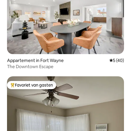
Appartement in Fort Wayne
Gemiddelde
5 (40)
The Downtown Escape
Favoriet van gasten
Topfavoriet van gasten