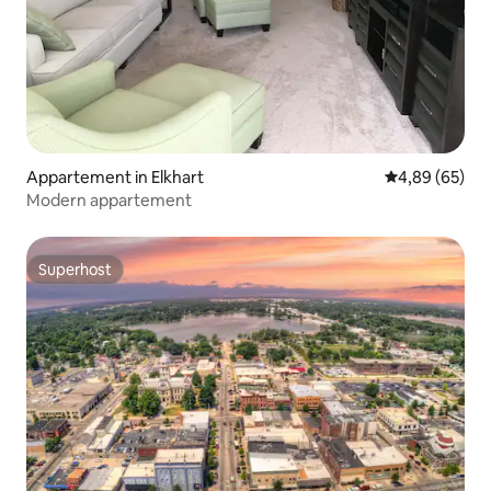
Appartement in Elkhart
Gemiddelde be
4,89 (65)
Modern appartement
Superhost
Superhost