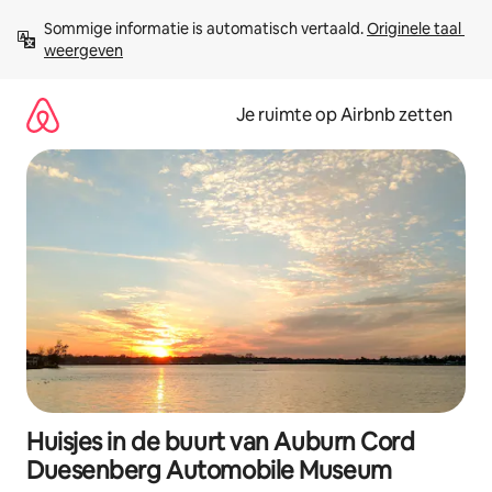
Ga
Sommige informatie is automatisch vertaald. 
Originele taal 
direct
weergeven
naar
inhoud
Je ruimte op Airbnb zetten
Huisjes in de buurt van Auburn Cord
Duesenberg Automobile Museum