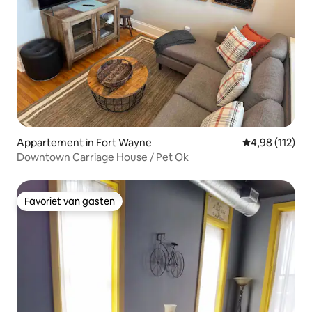
Appartement in Fort Wayne
Gemiddelde beo
4,98 (112)
Downtown Carriage House / Pet Ok
Favoriet van gasten
Favoriet van gasten