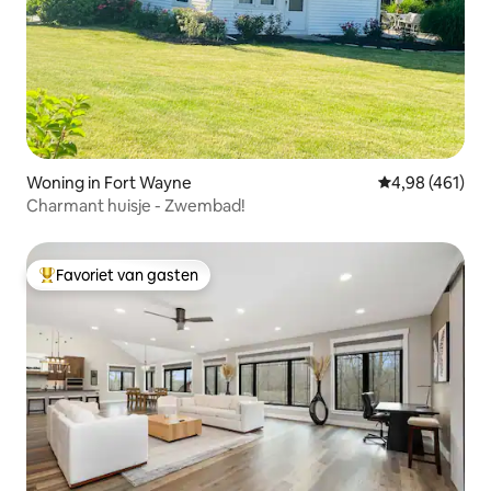
Woning in Fort Wayne
Gemiddelde beo
4,98 (461)
Charmant huisje - Zwembad!
Favoriet van gasten
Topfavoriet van gasten