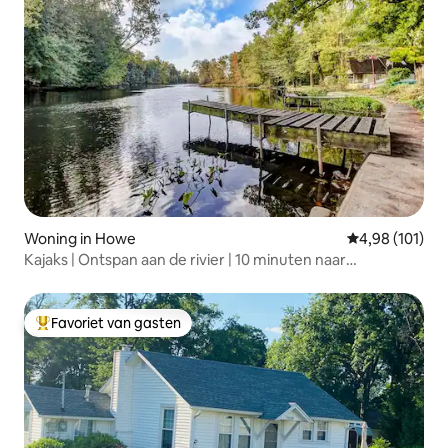
Woning in Howe
Gemiddelde beo
4,98 (101)
Kajaks | Ontspan aan de rivier | 10 minuten naar
Shipshewana |
Favoriet van gasten
Topfavoriet van gasten