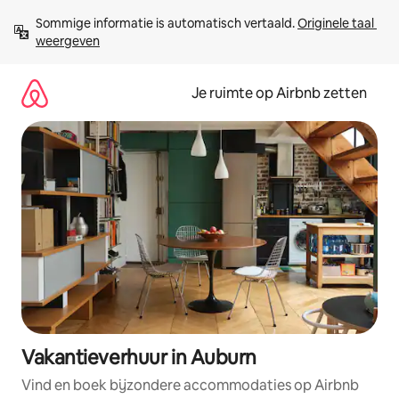
Ga
Sommige informatie is automatisch vertaald. 
Originele taal 
direct
weergeven
naar
inhoud
Je ruimte op Airbnb zetten
Vakantieverhuur in Auburn
Vind en boek bijzondere accommodaties op Airbnb