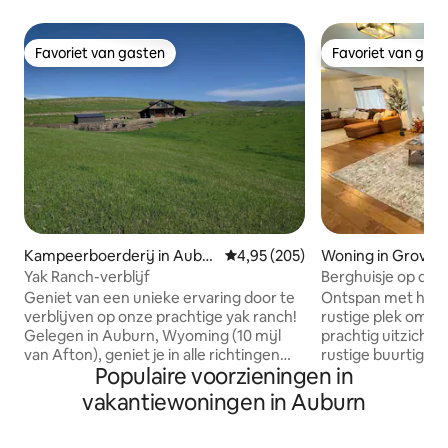
Favoriet van gasten
Favoriet van gas
Favoriet van gasten
Favoriet van gas
Kampeerboerderij in Aubur
Gemiddelde beoordeling van 4,95
4,95 (205)
Woning in Grover
n
Yak Ranch-verblijf
Berghuisje op de 
Geniet van een unieke ervaring door te
Ontspan met het h
verblijven op onze prachtige yak ranch!
rustige plek om te verb
Gelegen in Auburn, Wyoming (10 mijl
prachtig uitzicht 
van Afton), geniet je in alle richtingen
rustige buurtige b
Populaire voorzieningen in
van een prachtig uitzicht op Star Valley.
plek om te ontspa
Je hebt het hele gebouw voor jezelf met
komen. Deze woni
vakantiewoningen in Auburn
voldoende parkeergelegenheid en
slaapkamer en ba
voorzieningen. Slaapplaatsen 6
grond en twee sl