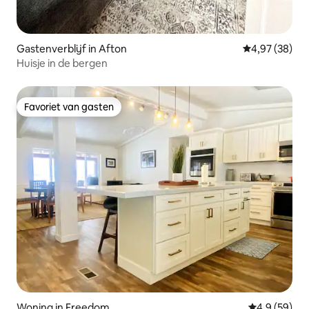
Gastenverblijf in Afton
Gemiddelde be
4,97 (38)
Huisje in de bergen
Favoriet van gasten
Favoriet van gasten
Woning in Freedom
Gemiddelde b
4,9 (59)