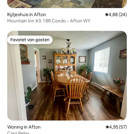
Rijtjeshuis in Afton
Gemiddelde be
4,88 (24)
Mountain Inn #3: 1 BR Condo – Afton WY
Favoriet van gasten
Favoriet van gasten
Woning in Afton
Gemiddelde be
4,95 (57)
Casa Relax.