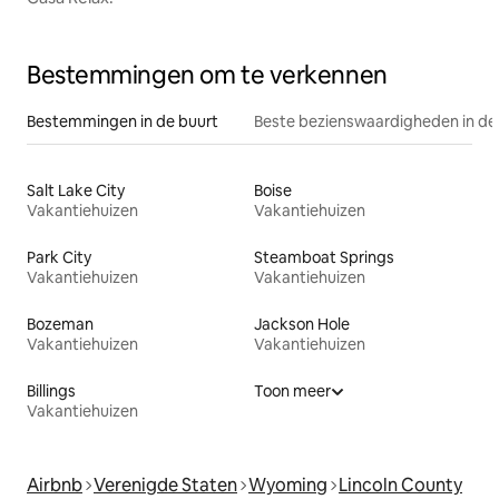
Bestemmingen om te verkennen
Bestemmingen in de buurt
Beste bezienswaardigheden in de
Salt Lake City
Boise
Vakantiehuizen
Vakantiehuizen
Park City
Steamboat Springs
Vakantiehuizen
Vakantiehuizen
Bozeman
Jackson Hole
Vakantiehuizen
Vakantiehuizen
Billings
Toon meer
Vakantiehuizen
Airbnb
Verenigde Staten
Wyoming
Lincoln County