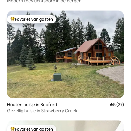
Modern toevluchtsoord in de bergen
Favoriet van gasten
Topfavoriet van gasten
Houten huisje in Bedford
Gemiddelde
5 (27)
Gezellig huisje in Strawberry Creek
Favoriet van gasten