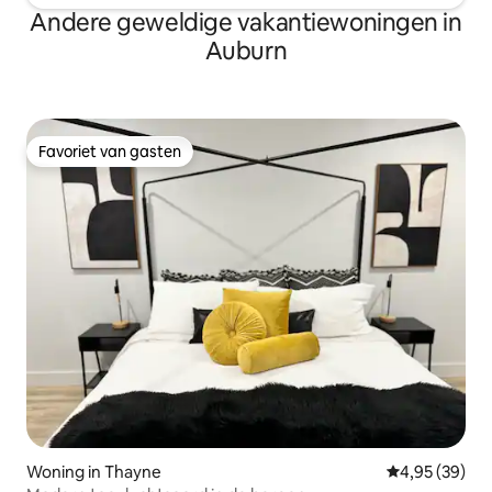
Andere geweldige vakantiewoningen in
Auburn
Favoriet van gasten
Favoriet van gasten
Woning in Thayne
Gemiddelde be
4,95 (39)