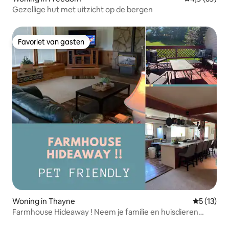
Gezellige hut met uitzicht op de bergen
Favoriet van gasten
Favoriet van gasten
Woning in Thayne
Gemiddelde
5 (13)
Farmhouse Hideaway ! Neem je familie en huisdieren
mee!