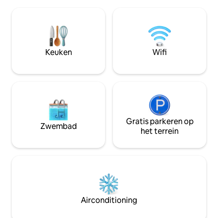
personen; 1 eigen slaapkamer met
keuken is volledig 
kingsize bed. 2 queensize bedden
voldoende handd
bevinden zich in de
en extra dekens v
gemeenschappelijke ruimtes
Bridger Teton Nati
(dakkapellen van de ruimte). Geniet van
slechts een paar 
een avondje op het dek om naar de
perfecte plek om 
Keuken
Wifi
paarden en yaks te kijken en de
kamperen en snee
prachtige omgeving en de prachtige
voldoende parkee
zonsondergangen te waarderen.
Gratis parkeren op
Zwembad
het terrein
Airconditioning