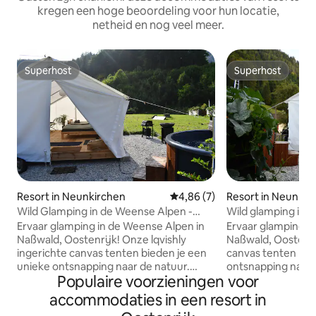
kregen een hoge beoordeling voor hun locatie,
netheid en nog veel meer.
Superhost
Superhost
Superhost
Superhost
Resort in Neunkirchen
Gemiddelde beoordeling van 4,
4,86 (7)
Resort in Neunkir
Wild Glamping in de Weense Alpen -
Wild glamping in 
Schneeberg
Mürzsteger Alpen
Ervaar glamping in de Weense Alpen in
Ervaar glamping i
Naßwald, Oostenrijk! Onze lqvishly
Naßwald, Oostenrij
ingerichte canvas tenten bieden je een
canvas tenten bie
unieke ontsnapping naar de natuur.
ontsnapping naar 
Populaire voorzieningen voor
Geniet van nachten onder de sterren in
nachten onder de s
je eigen bubbelbad, gezellige avonden
bubbelbad, gezell
accommodaties in een resort in
bij het kampvuur en grillen op onze 360°
kampvuur en grill