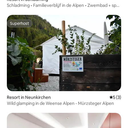
Schladming • Familieverblijf in de Alpen • Zwembad + spa •
2 SK
Superhost
Superhost
Resort in Neunkirchen
Gemiddeld
5 (3)
Wild glamping in de Weense Alpen - Mürzsteger Alpen