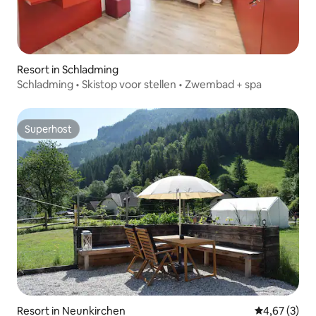
Resort in Schladming
Schladming • Skistop voor stellen • Zwembad + spa
Superhost
Superhost
Resort in Neunkirchen
Gemiddelde b
4,67 (3)