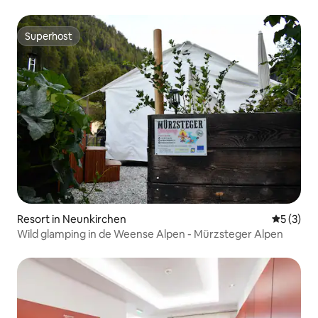
2 SK
Superhost
Superhost
Resort in Neunkirchen
Gemiddeld
5 (3)
Wild glamping in de Weense Alpen - Mürzsteger Alpen