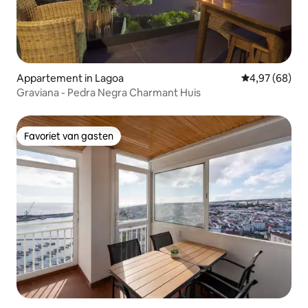
Appartement in Lagoa
Gemiddelde be
4,97 (68)
Graviana - Pedra Negra Charmant Huis
Favoriet van gasten
Favoriet van gasten