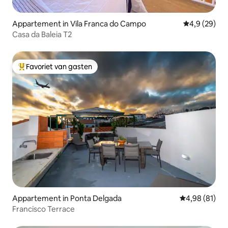
Appartement in Vila Franca do Campo
Gemiddelde b
4,9 (29)
Casa da Baleia T2
Favoriet van gasten
Topfavoriet van gasten
Appartement in Ponta Delgada
Gemiddelde be
4,98 (81)
Francisco Terrace