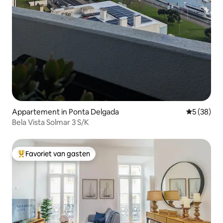
Appartement in Ponta Delgada
Gemiddelde
5 (38)
Bela Vista Solmar 3 S/K
Favoriet van gasten
Topfavoriet van gasten