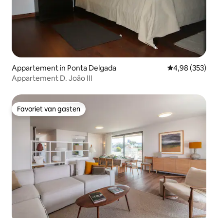
Appartement in Ponta Delgada
Gemiddelde beo
4,98 (353)
Appartement D. João III
Favoriet van gasten
Favoriet van gasten