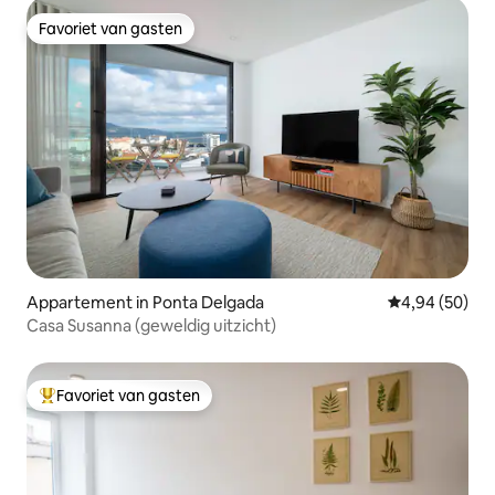
Favoriet van gasten
Favoriet van gasten
Appartement in Ponta Delgada
Gemiddelde be
4,94 (50)
Casa Susanna (geweldig uitzicht)
Favoriet van gasten
Topfavoriet van gasten