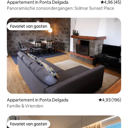
Appartement in Ponta Delgada
Gemiddelde be
4,96 (45)
Panoramische zonsondergangen: Solmar Sunset Place
Favoriet van gasten
Favoriet van gasten
Appartement in Ponta Delgada
Gemiddelde beo
4,93 (196)
Familie & Vrienden
Favoriet van gasten
Favoriet van gasten