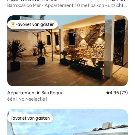
Barrocas do Mar - Appartement T0 met balkon - uitzicht
op zee
Favoriet van gasten
Topfavoriet van gasten
Appartement in Sao Roque
Gemiddelde be
4,96 (73)
één | Noir-selectie |
Favoriet van gasten
Favoriet van gasten