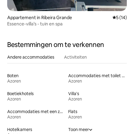
Appartement in Ribeira Grande
Gemiddelde
5 (14)
Essence-villa’s - tuin en spa
Bestemmingen om te verkennen
Andere accommodaties
Activiteiten
Boten
Accommodaties met toilet op toegankelijke hoogte
Azoren
Azoren
Boetiekhotels
Villa's
Azoren
Azoren
Accommodaties met een zwembad
Flats
Azoren
Azoren
Hotelkamers
Toon meer