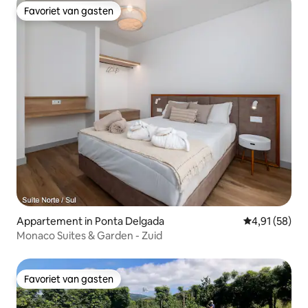
Favoriet van gasten
Favoriet van gasten
Appartement in Ponta Delgada
Gemiddelde be
4,91 (58)
Monaco Suites & Garden - Zuid
Favoriet van gasten
Favoriet van gasten