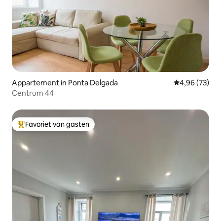
Appartement in Ponta Delgada
Gemiddelde be
4,96 (73)
Centrum 44
Favoriet van gasten
Topfavoriet van gasten