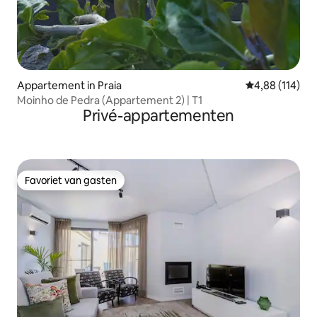
Appartement in Praia
Gemiddelde beo
4,88 (114)
Moinho de Pedra (Appartement 2) | T1
Privé-appartementen
Favoriet van gasten
Favoriet van gasten