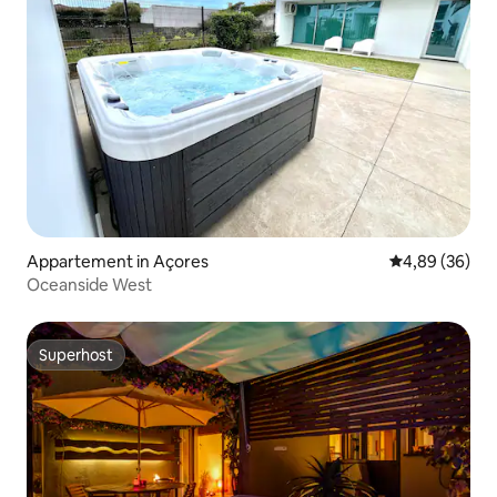
Appartement in Açores
Gemiddelde be
4,89 (36)
Oceanside West
Superhost
Superhost