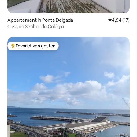
Appartement in Ponta Delgada
Gemiddelde be
4,94 (17)
Casa do Senhor do Colégio
Favoriet van gasten
Topfavoriet van gasten