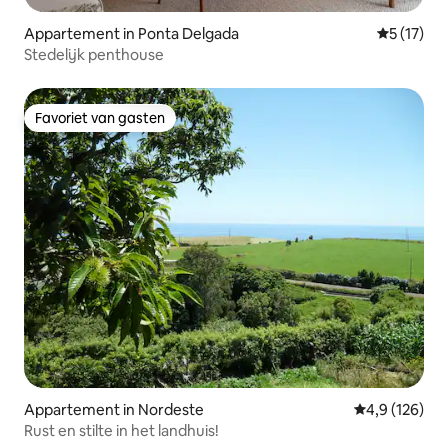
Appartement in Ponta Delgada
Gemiddelde
5 (17)
Stedelijk penthouse
Favoriet van gasten
Favoriet van gasten
Appartement in Nordeste
Gemiddelde be
4,9 (126)
Rust en stilte in het landhuis!