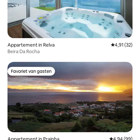
Appartement in Relva
Gemiddelde be
4,91 (32)
Beira Da Rocha
Favoriet van gasten
Favoriet van gasten
Appartement in Prainha
Gemiddelde be
4,94 (99)