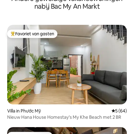
nabij Bac My An Markt
Favoriet van gasten
Topfavoriet van gasten
Villa in Phước Mỹ
Gemiddelde
5 (64)
Nieuw Hana House Homestay's My Khe Beach met 2 BR