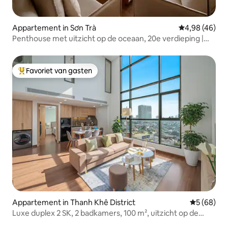
Appartement in Sơn Trà
Gemiddelde be
4,98 (46)
Penthouse met uitzicht op de oceaan, 20e verdieping |
Overloopzwembad | Strand
Favoriet van gasten
Topfavoriet van gasten
Appartement in Thanh Khê District
Gemiddelde
5 (68)
Luxe duplex 2 SK, 2 badkamers, 100 m², uitzicht op de
skyline