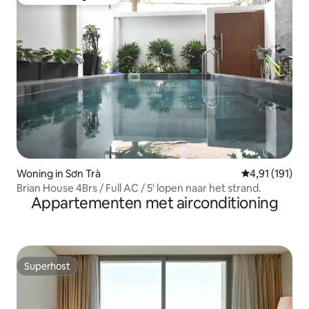
Favoriet van gasten
Woning in Sơn Trà
Gemiddelde beo
4,91 (191)
Brian House 4Brs / Full AC / 5' lopen naar het strand.
Appartementen met airconditioning
Superhost
Superhost