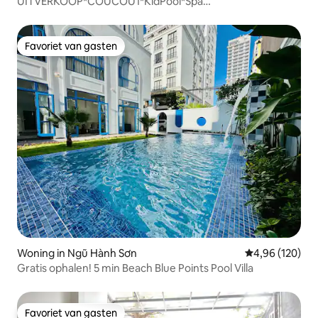
UITVERKOOP*COUCOU1*KidPool*Spa
Jacuzzi@6minHanMarket
Favoriet van gasten
Favoriet van gasten
Woning in Ngũ Hành Sơn
Gemiddelde beo
4,96 (120)
Gratis ophalen! 5 min Beach Blue Points Pool Villa
Favoriet van gasten