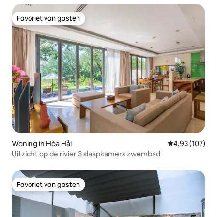
Favoriet van gasten
Favoriet van gasten
Woning in Hòa Hải
Gemiddelde beo
4,93 (107)
Uitzicht op de rivier 3 slaapkamers zwembad
Favoriet van gasten
Favoriet van gasten