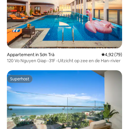
Appartement in Sơn Trà
Gemiddelde be
4,92 (79)
120 Vo Nguyen Giap -31F -Uitzicht op zee en de Han-rivier
Superhost
Superhost