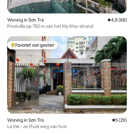
Woning in Sơn Trà
Gemiddelde b
4,9 (68)
Privévilla op 750 m van het My Khe-strand
Favoriet van gasten
Topfavoriet van gasten
Woning in Sơn Trà
Gemiddelde
5 (29)
La Vie - Je thuis weg van huis