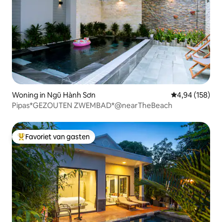
Woning in Ngũ Hành Sơn
Gemiddelde beo
4,94 (158)
Pipas*GEZOUTEN ZWEMBAD*@nearTheBeach
Favoriet van gasten
Topfavoriet van gasten