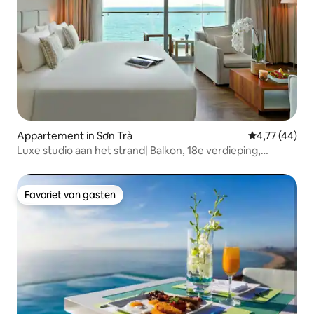
Appartement in Sơn Trà
Gemiddelde be
4,77 (44)
Luxe studio aan het strand| Balkon, 18e verdieping,
zwembad, fitnessruimte
Favoriet van gasten
Favoriet van gasten