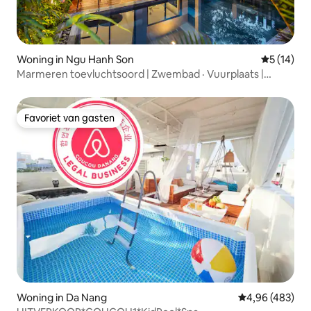
Woning in Ngu Hanh Son
Gemiddelde
5 (14)
Marmeren toevluchtsoord | Zwembad · Vuurplaats |
Wandeling naar het strand
Favoriet van gasten
Favoriet van gasten
Woning in Da Nang
Gemiddelde beo
4,96 (483)