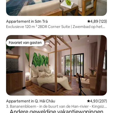
Appartement in Sơn Trà
Gemiddelde beo
4,89 (123)
Exclusieve 120 m ² 2BDR Corner Suite | Zwembad op het
dak
Favoriet van gasten
Favoriet van gasten
Appartement in Q. Hải Châu
Gemiddelde beo
4,93 (237)
3. Bananenbloem - in de buurt van de Han-rivier - Kingsize
Andere geweldige vakantiewoningen
bed