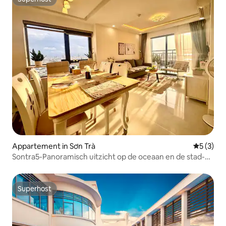
Superhost
Appartement in Sơn Trà
Gemiddeld
5 (3)
Sontra5-Panoramisch uitzicht op de oceaan en de stad-
Hoek-2 slaapkamers.
Superhost
Superhost