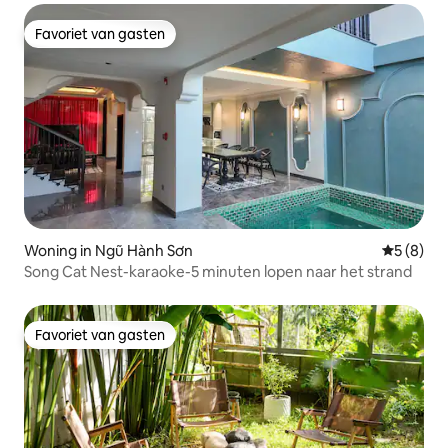
Favoriet van gasten
Favoriet van gasten
Woning in Ngũ Hành Sơn
Gemiddeld
5 (8)
Song Cat Nest-karaoke-5 minuten lopen naar het strand
Favoriet van gasten
Favoriet van gasten