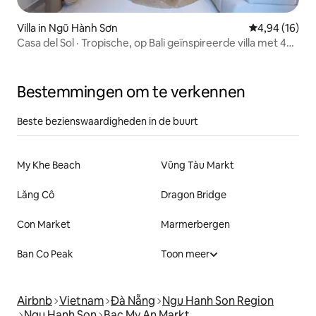
Villa in Ngũ Hành Sơn
Gemiddelde be
4,94 (16)
Casa del Sol · Tropische, op Bali geïnspireerde villa met 4
slaapkamers
Bestemmingen om te verkennen
Beste bezienswaardigheden in de buurt
My Khe Beach
Vũng Tàu Markt
Lăng Cô
Dragon Bridge
Con Market
Marmerbergen
Ban Co Peak
Toon meer
Airbnb
Vietnam
Đà Nẵng
Ngu Hanh Son Region
Ngu Hanh Son
Bac My An Markt