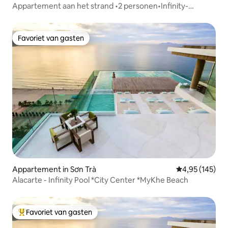
Appartement aan het strand •2 personen•Infinity-
zwembad met uitzicht op de oceaan
Favoriet van gasten
Favoriet van gasten
Appartement in Sơn Trà
Gemiddelde beo
4,95 (145)
Alacarte - Infinity Pool *City Center *MyKhe Beach
Favoriet van gasten
Topfavoriet van gasten