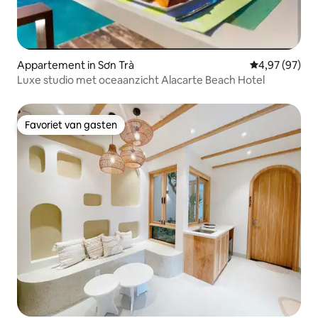
Appartement in Sơn Trà
Gemiddelde be
4,97 (97)
Luxe studio met oceaanzicht Alacarte Beach Hotel
Favoriet van gasten
Favoriet van gasten