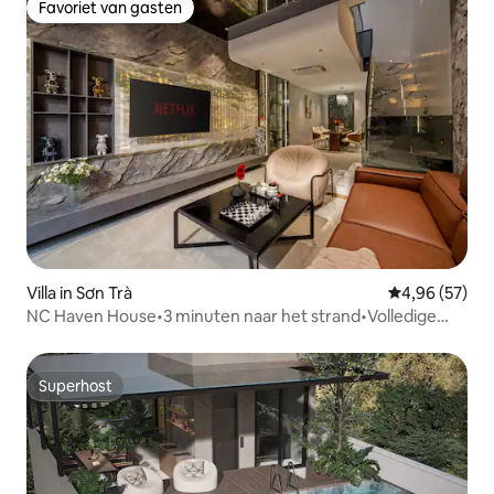
Favoriet van gasten
Favoriet van gasten
Villa in Sơn Trà
Gemiddelde be
4,96 (57)
NC Haven House•3 minuten naar het strand•Volledige
airco•Stadscentrum
Superhost
Superhost