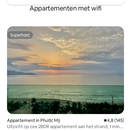
Appartementen met wifi
Superhost
Superhost
Appartement in Phước Mỹ
Gemiddelde be
4,8 (145)
Uitzicht op zee 2BDR appartement aan het strand, 1 min