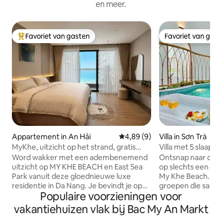
en meer.
Favoriet van gasten
Favoriet van gas
Topfavoriet van gasten
Favoriet van gas
Appartement in An Hải
Gemiddelde beoordeling van 4,
4,89 (9)
Villa in Sơn Trà
MyKhe, uitzicht op het strand, gratis
Villa met 5 slaap
zwembad en fitnessruimte - op 0
afstand van het s
Word wakker met een adembenemend
Ontsnap naar onze 
minuten lopen van het strand
zwembad sauna k
uitzicht op MY KHE BEACH en East Sea
op slechts een st
Park vanuit deze gloednieuwe luxe
My Khe Beach. 5 p
residentie in Da Nang. Je bevindt je op
groepen die samen
Populaire voorzieningen voor
slechts een steenworp afstand van het
willen. Privézwe
strand, restaurants, cafés, winkels en
sauna om te onts
vakantiehuizen vlak bij Bac My An Markt
lokale bezienswaardigheden. Geniet van
strand. Karaokek