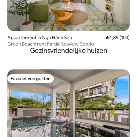
Appartement in Ngũ Hành Sơn
Gemiddelde beo
4,89 (103)
Green Beachfront Partial Seaview Condo
Gezinsvriendelijke huizen
Favoriet van gasten
Favoriet van gasten