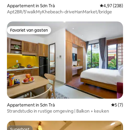
Appartement in Sơn Trà
Gemiddelde beo
4,97 (238)
Apt2BR/5'walkMyKhebeach-driveHanMarket/bridge
Favoriet van gasten
Favoriet van gasten
Appartement in Sơn Trà
Gemiddeld
5 (7)
Strandstudio in rustige omgeving | Balkon + keuken
Superhost