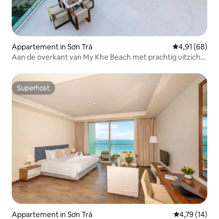
Appartement in Sơn Trà
Gemiddelde be
4,91 (68)
Aan de overkant van My Khe Beach met prachtig uitzicht
en zwembad
Superhost
Superhost
Appartement in Sơn Trà
Gemiddelde be
4,79 (14)