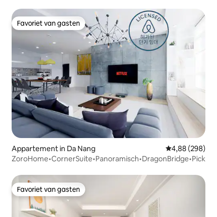
naar het strand
Favoriet van gasten
Favoriet van gasten
Appartement in Da Nang
Gemiddelde beo
4,88 (298)
ZoroHome•CornerSuite•Panoramisch•DragonBridge•Pickup
Favoriet van gasten
Favoriet van gasten