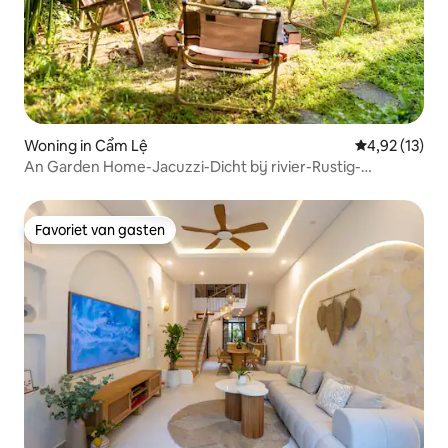
Woning in Cẩm Lệ
Gemiddelde be
4,92 (13)
An Garden Home-Jacuzzi-Dicht bij rivier-Rustig-
Geneeskrachtig
Favoriet van gasten
Favoriet van gasten