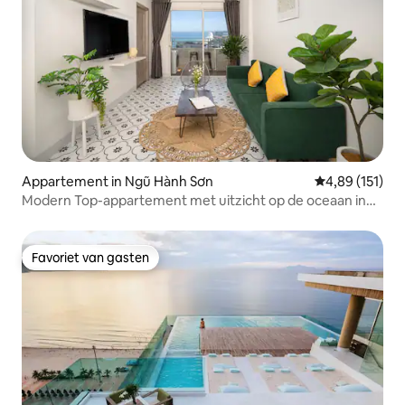
Appartement in Ngũ Hành Sơn
Gemiddelde beo
4,89 (151)
Modern Top-appartement met uitzicht op de oceaan in
Da Nang
Favoriet van gasten
Favoriet van gasten