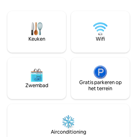
GRATIS TOEGANG tot een
professioneel gel
buitenzwembad van 50 meter en een
onvergetelijke av
moderne fitnessruimte. Je
voor plezier 's avon
appartement bevindt zich op de 15e-18e
slaapkamers hebb
verdieping en heeft een stijlvol interieur,
badkamer, zijn vol
beddengoed van topkwaliteit, een
airconditioning en
volledig uitgeruste keuken en een ruim
Gelegen in een om
Keuken
Wifi
balkon, perfect om te genieten van het
veilig, beveiligd e
prachtige uitzicht op de oceaan.
familiereünies, v
Speciale prijs voor een verblijf van 3
teamuitjes. Reser
dagen/1 week/1 maand!
Gratis parkeren op
Zwembad
het terrein
Airconditioning