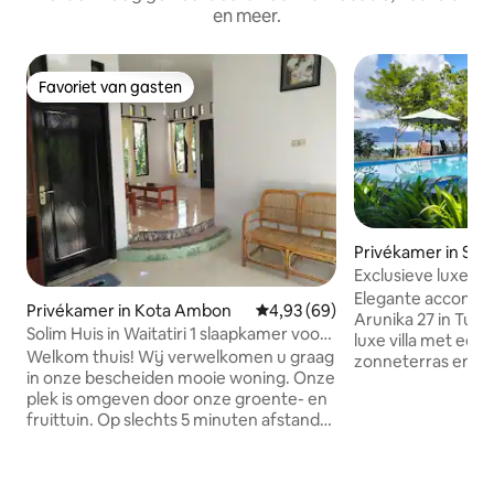
en meer.
Favoriet van gasten
Favoriet van gasten
Privékamer in Sal
Exclusieve luxe vi
Yatrien
Elegante accomm
Privékamer in Kota Ambon
Gemiddelde beoordeling van 4,9
4,93 (69)
Arunika 27 in Tule
Solim Huis in Waitatiri 1 slaapkamer voor
luxe villa met ee
2 personen
Welkom thuis! Wij verwelkomen u graag
zonneterras en we
in onze bescheiden mooie woning. Onze
kunnen genieten va
plek is omgeven door onze groente- en
airconditioning. Comfortabele
fruittuin. Op slechts 5 minuten afstand
voorzieningen: d
van het strand en in de buurt van het
beschikt over zitj
bos, en op 20 minuten van de haven van
een picknickplaats.
Tulehu naar Banda Island. Naast het
onder meer een vo