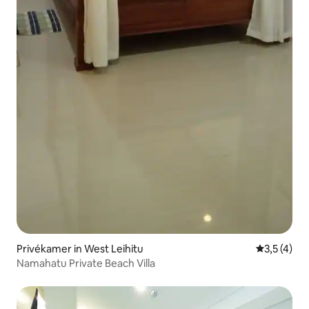
Privékamer in West Leihitu
Gemiddelde 
3,5 (4)
Namahatu Private Beach Villa