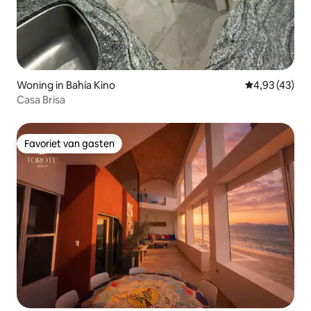
Woning in Bahía Kino
Gemiddelde be
4,93 (43)
Casa Brisa
Favoriet van gasten
Favoriet van gasten