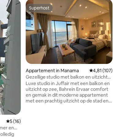
Apparte
Superhost
Favor
Superhost
Topfavo
Prachtig 
FBB913O
De locati
naar gem
Comfortabel wone
Badkamer 
Woonkamer - Wasmachine -
keuken - Slimme 
Voorzieni
Zwembad - fi
minuten 
ecensies
Appartement in Manama
Gemiddelde beoordeling
4,81 (107)
Avenues - 4 minuten naar Four Seasons -
30 minute
Gezellige studio met balkon en uitzicht
verwelko
op zee
Luxe studio in Juffair met een balkon en
geweldige
uitzicht op zee, Bahrein Ervaar comfort
legitima
en gemak in dit moderne appartement
voor aan
met een prachtig uitzicht op de stad en
zee. Tot de voorzieningen behoren een
ruim uitzicht , volledig uitgeruste
keuken, gezellige slaapkamers, elegante
Gemiddelde beoordeling van 5 uit 5, 16 recensies
5 (16)
badkamers en een eigen balkon. Geniet
mer en
van snel internet, smart-tv, 24/7
ahrein
olledig
beveiliging en parkeergelegenheid,