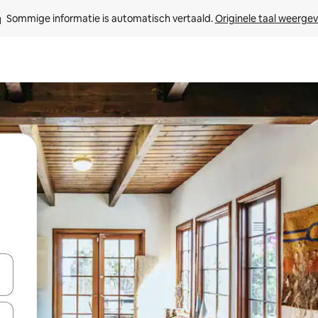
Sommige informatie is automatisch vertaald. 
Originele taal weerge
een keuze met je de pijltjestoetsen omhoog en omlaag, óf door te tik