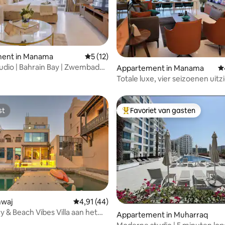
ent in Manama
Gemiddelde beoordeling van 5 uit 5, 12 
5 (12)
 van 4,84 uit 5, 37 recensies
udio | Bahrain Bay | Zwembad
Appartement in Manama
G
sruimte | 604
Totale luxe, vier seizoenen uitz
inch tv PS5
st
Favoriet van gasten
st
Topfavoriet van gasten
mwaj
Gemiddelde beoordeling van 4,91 uit 5, 44 
4,91 (44)
y & Beach Vibes Villa aan het
ling van 5 uit 5, 14 recensies
Appartement in Muharraq
 Amwaj