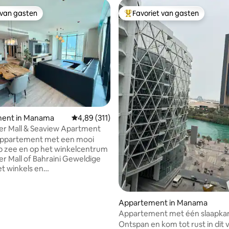
 van gasten
Favoriet van gasten
 van gasten
Topfavoriet van gasten
van 4,96 uit 5, 103 recensies
ent in Manama
Gemiddelde beoordeling van 4,89 uit 5, 311 r
4,89 (311)
er Mall & Seaview Apartment
 appartement met een mooi
op zee en op het winkelcentrum
all of Bahraini Geweldige
et winkels en
rdigheden in de buurt - 1,2
 Aali Mall - 1,3 km naar City
ll - 1,3 km naar Wahooo Water
Appartement in Manama
 km naar Seef Small - 2,4 km
Appartement met één slaapka
Mall - 2,6 km naar Bahrain Mall
uitzicht op zee in de baai van B
Ontspan en kom tot rust in dit v
aar het Fort van Bahrein - 4,9