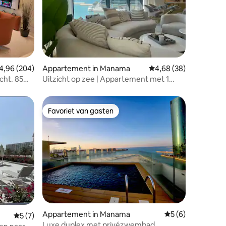
recensies
emiddelde beoordeling van 4,96 uit 5, 204 recensies
4,96 (204)
Appartement in Manama
Gemiddelde beoordelin
4,68 (38)
icht. 85
Uitzicht op zee | Appartement met 1
slaapkamer in het centrum van Bahrein
Favoriet van gasten
Favoriet van gasten
recensies
Appartement in Manama
Gemiddelde beoord
5 (6)
Gemiddelde beoordeling van 5 uit 5, 7 recensies
5 (7)
Luxe duplex met privézwembad