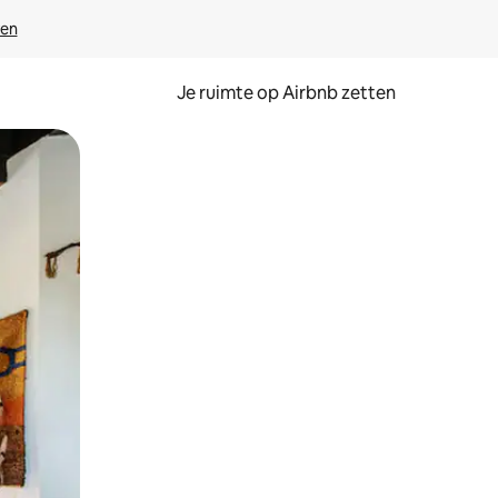
ven
Je ruimte op Airbnb zetten
ken of swipen.