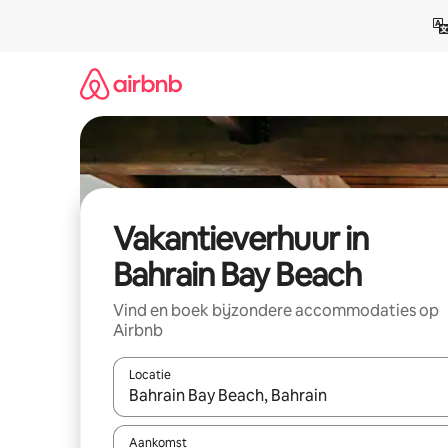
Ga
direct
naar
inhoud
Vakantieverhuur in
Bahrain Bay Beach
Vind en boek bijzondere accommodaties op
Airbnb
Locatie
Wanneer er suggesties beschikbaar zijn, maak je 
Aankomst