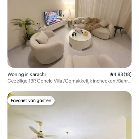
Woning in Karachi
Gemiddelde be
4,83 (18)
Gezellige 1BR Gehele Villa /Gemakkelijk inchecken /Bahria
Town
Favoriet van gasten
Favoriet van gasten