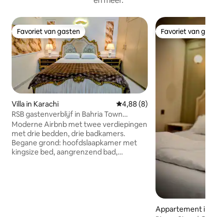
en meer.
Favoriet van gasten
Favoriet van gas
Favoriet van gasten
Favoriet van gas
Villa in Karachi
Gemiddelde beoordeling van 4,
4,88 (8)
RSB gastenverblijf in Bahria Town
Karachi
Moderne Airbnb met twee verdiepingen
met drie bedden, drie badkamers.
Begane grond: hoofdslaapkamer met
kingsize bed, aangrenzend bad,
airconditioning, massagestoel, ruime
salon, eethoek en keuken met koelkast,
waterdispenser. Eerste verdieping: 1
kingsize slaapkamer met airconditioning,
1 eenpersoons slaapkamer, beide zijn
aangrenzende badkamers. Snelle wifi,
Appartement in K
schoon en veilig. Perfect voor gezinnen