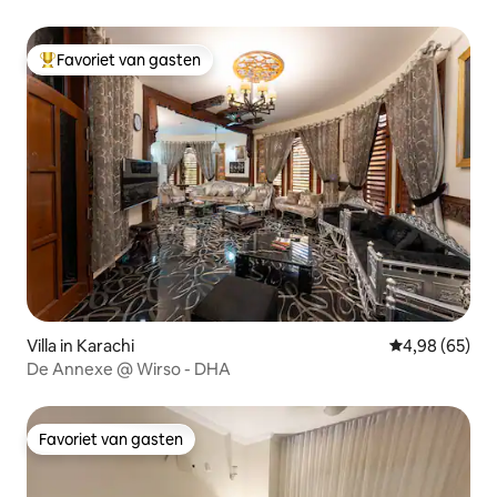
Favoriet van gasten
Topfavoriet van gasten
Villa in Karachi
Gemiddelde be
4,98 (65)
De Annexe @ Wirso - DHA
Favoriet van gasten
Favoriet van gasten