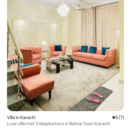
Villa in Karachi
Gemiddeld
5 (7)
Luxe villa met 3 slaapkamers in Bahria Town Karachi