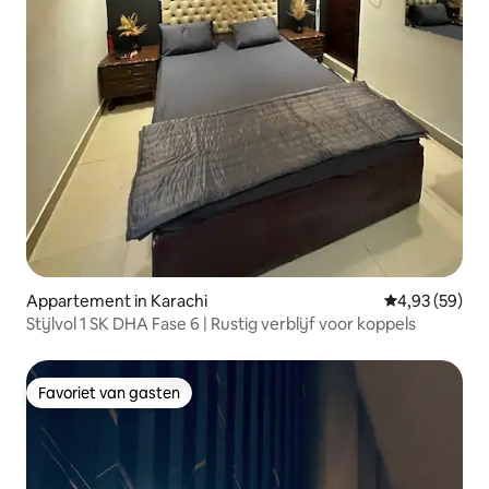
Appartement in Karachi
Gemiddelde be
4,93 (59)
Stijlvol 1 SK DHA Fase 6 | Rustig verblijf voor koppels
Favoriet van gasten
Favoriet van gasten