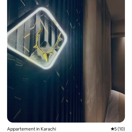
Appartement in Karachi
Gemiddelde
5 (10)