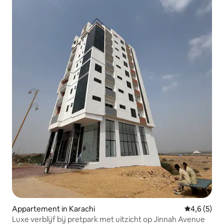
Appartement in Karachi
Gemiddelde 
4,6 (5)
Luxe verblijf bij pretpark met uitzicht op Jinnah Avenue