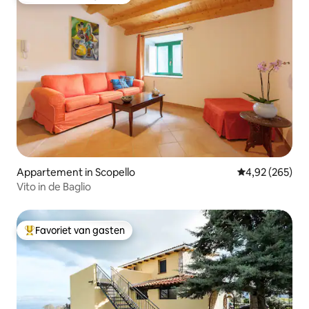
Topfavoriet van gasten
Appartement in Scopello
Gemiddelde beo
4,92 (265)
Vito in de Baglio
Favoriet van gasten
Topfavoriet van gasten