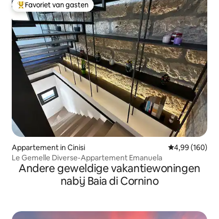
Favoriet van gasten
Topfavoriet van gasten
Appartement in Cinisi
Gemiddelde beo
4,99 (160)
Le Gemelle Diverse-Appartement Emanuela
Andere geweldige vakantiewoningen
nabij Baia di Cornino