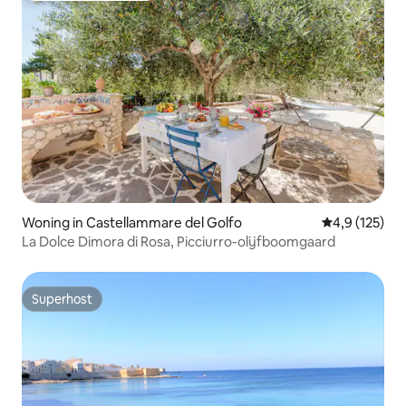
Woning in Castellammare del Golfo
Gemiddelde be
4,9 (125)
La Dolce Dimora di Rosa, Picciurro-olijfboomgaard
Superhost
Superhost