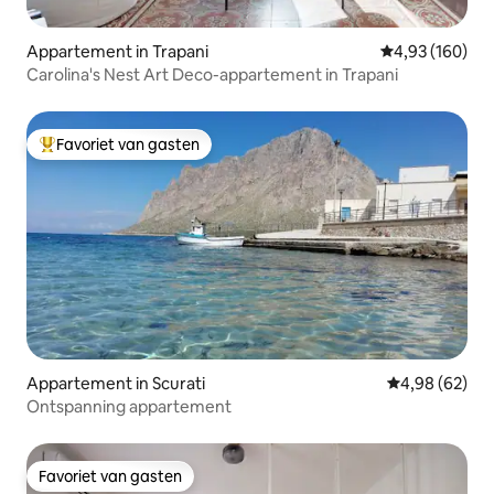
Appartement in Trapani
Gemiddelde beo
4,93 (160)
Carolina's Nest Art Deco-appartement in Trapani
Favoriet van gasten
Topfavoriet van gasten
Appartement in Scurati
Gemiddelde be
4,98 (62)
Ontspanning appartement
Favoriet van gasten
Favoriet van gasten