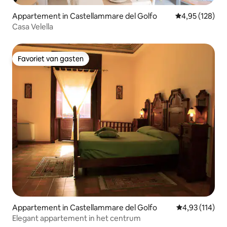
Appartement in Castellammare del Golfo
Gemiddelde beo
4,95 (128)
Casa Velella
Favoriet van gasten
Favoriet van gasten
Appartement in Castellammare del Golfo
Gemiddelde beo
4,93 (114)
Elegant appartement in het centrum