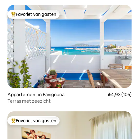
Favoriet van gasten
Topfavoriet van gasten
Appartement in Favignana
Gemiddelde beo
4,93 (105)
Terras met zeezicht
Favoriet van gasten
Topfavoriet van gasten