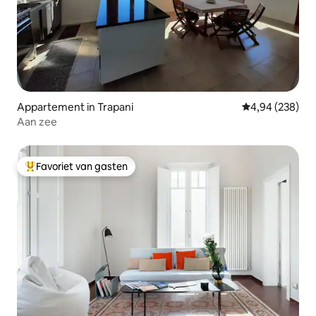
Appartement in Trapani
Gemiddelde beo
4,94 (238)
Aan zee
Favoriet van gasten
Topfavoriet van gasten