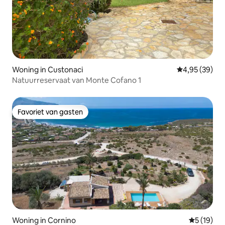
Woning in Custonaci
Gemiddelde be
4,95 (39)
Natuurreservaat van Monte Cofano 1
Favoriet van gasten
Favoriet van gasten
Woning in Cornino
Gemiddelde
5 (19)