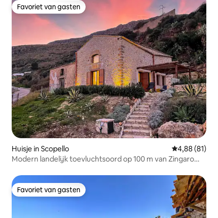
Favoriet van gasten
Favoriet van gasten
Huisje in Scopello
Gemiddelde be
4,88 (81)
Modern landelijk toevluchtsoord op 100 m van Zingaro
Reserve
Favoriet van gasten
Favoriet van gasten