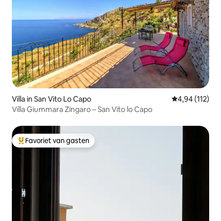
Villa in San Vito Lo Capo
Gemiddelde beo
4,94 (112)
Villa Giummara Zingaro – San Vito lo Capo
Favoriet van gasten
Topfavoriet van gasten