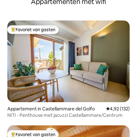
Appartementen met wifi
Favoriet van gasten
Topfavoriet van gasten
Appartement in Castellammare del Golfo
Gemiddelde beo
4,92 (132)
NITI - Penthouse met jacuzzi Castellammare/Centrum
Favoriet van gasten