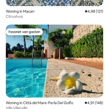
Woning in Macari
Gemiddelde beo
4,98 (121)
Citrushuis
Favoriet van gasten
Favoriet van gasten
Woning in Città del Mare-Perla Del Golfo
Gemiddelde beo
4,91 (148)
Villa Villacolle