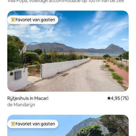
Villa Pupa, volledige accommodatie op 100 m van de zee
Favoriet van gasten
Topfavoriet van gasten
Rijtjeshuis in Macari
Gemiddelde be
4,95 (75)
de Mandarijn
Favoriet van gasten
Topfavoriet van gasten