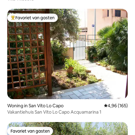
Favoriet van gasten
Topfavoriet van gasten
Woning in San Vito Lo Capo
Gemiddelde beo
4,96 (165)
Vakantiehuis San Vito Lo Capo Acquamarina 1
Favoriet van gasten
Favoriet van gasten