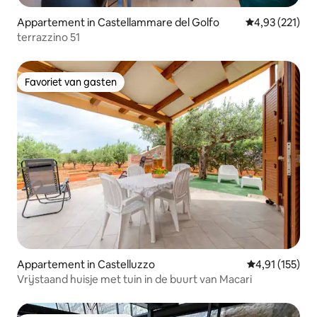
Appartement in Castellammare del Golfo
Gemiddelde beo
4,93 (221)
terrazzino 51
Favoriet van gasten
Favoriet van gasten
Appartement in Castelluzzo
Gemiddelde beo
4,91 (155)
Vrijstaand huisje met tuin in de buurt van Macari