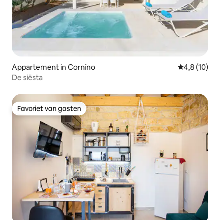
Appartement in Cornino
Gemiddelde b
4,8 (10)
De siësta
Favoriet van gasten
Favoriet van gasten