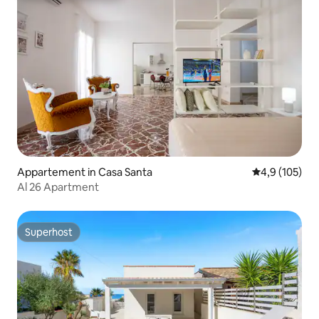
Appartement in Casa Santa
Gemiddelde be
4,9 (105)
Al 26 Apartment
Superhost
Superhost