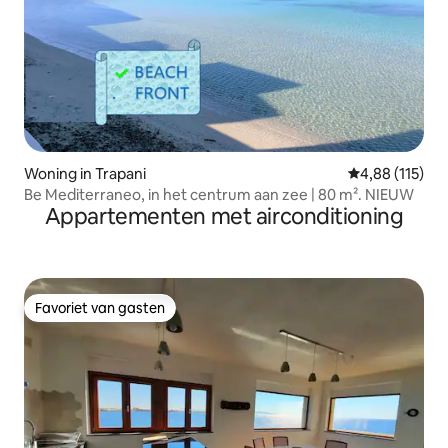
Woning in Trapani
Gemiddelde beo
4,88 (115)
Be Mediterraneo, in het centrum aan zee | 80 m². NIEUW
Appartementen met airconditioning
Favoriet van gasten
Favoriet van gasten