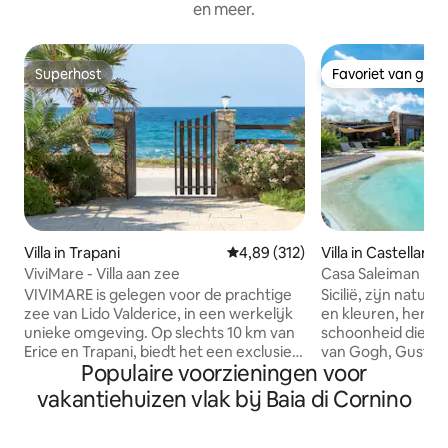
en meer.
Superhost
Favoriet van gas
Superhost
Favoriet van gas
Villa in Trapani
Gemiddelde beoordeling van 4,89
4,89 (312)
Villa in Castellam
olfo
ViviMare - Villa aan zee
Casa Saleiman | K
VIVIMARE is gelegen voor de prachtige
Sicilië, zijn natu
zee van Lido Valderice, in een werkelijk
en kleuren, herin
unieke omgeving. Op slechts 10 km van
schoonheid die Cl
Erice en Trapani, biedt het een exclusief
van Gogh, Gustav K
Populaire voorzieningen voor
terras om romantische
in hun doeken lig
zonsondergangen over de zee te
belichaamt de char
vakantiehuizen vlak bij Baia di Cornino
bewonderen. De villa is voorzien van alle
een adembenemend
gemakken: een grote binnenplaats met
van Castellammare
een houtoven en barbecue, een super
Scopello 's Tonnara