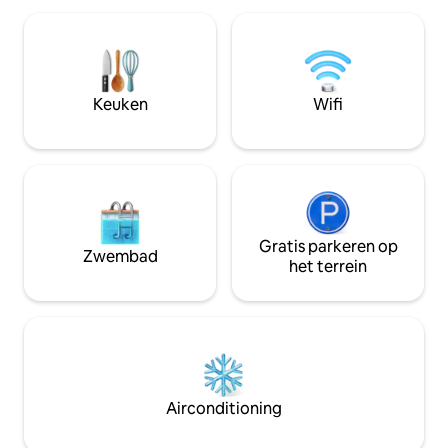
uitgeruste keuken, airconditioning en
het eiland Ustica,
gratis parkeergelegenheid. Het gebied is
Geen betere plek
rustig en gastvrij, vol culturele
hout, strijkijzer
ervaringen en smakelijke
tijd, water, zon, 
gastronomische stops. CIR
het belangrijkste 
Keuken
Wifi
19081022C212328 Nationale
alleen ontmoet.
identificatienummer (CIN)
IT081022C2IB8ZT5E5
Gratis parkeren op
Zwembad
het terrein
Airconditioning