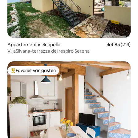
Appartement in Scopello
Gemiddelde beo
4,85 (213)
VillaSilvana-terrazza del respiro Serena
Favoriet van gasten
Topfavoriet van gasten