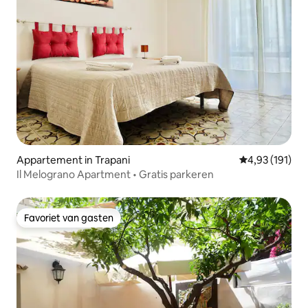
Appartement in Trapani
Gemiddelde beo
4,93 (191)
Il Melograno Apartment • Gratis parkeren
Favoriet van gasten
Favoriet van gasten