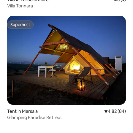
Villa Tonnara
Superhost
Superhost
Tent in Marsala
Gemiddelde be
4,82 (84)
Glamping Paradise Retreat