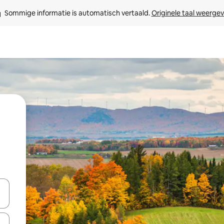
Sommige informatie is automatisch vertaald. 
Originele taal weerge
een keuze met je de pijltjestoetsen omhoog en omlaag, óf door te tik