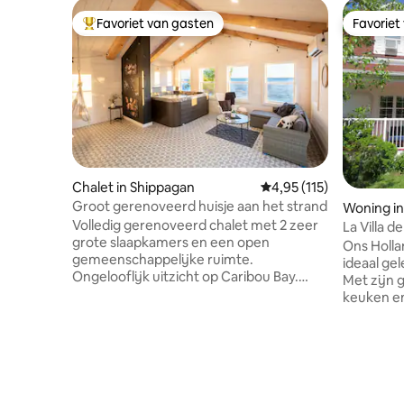
Favoriet van gasten
Favoriet
Topfavoriet van gasten
Favoriet
Chalet in Shippagan
Gemiddelde beoordeling
4,95 (115)
Groot gerenoveerd huisje aan het strand
Woning in
Volledig gerenoveerd chalet met 2 zeer
La Villa de
grote slaapkamers en een open
Ons Holla
gemeenschappelijke ruimte.
ideaal ge
Ongelooflijk uitzicht op Caribou Bay.
Met zijn 
Uitzonderlijk nabijgelegen strand met
keuken e
de mogelijkheid om bij hoog water
ruime wo
direct vanuit de accommodatie op baars
twee sla
te vissen. De hele dag telefonisch
bedden, w
bereikbaar, woont in de buurt. Chiasson-
onvergete
Office Beach, Miscou Lighthouse en het
de baai e
Marine Aquarium Centre op het
u overal d