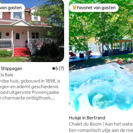
 van gasten
Favoriet van gasten
 van gasten
Topfavoriet van gasten
 van 4,95 uit 5, 115 recensies
 Shippagan
Gemiddelde beoordeling van 5 uit 5, 7 r
5 (7)
 la Baie
ndse huis, gebouwd in 1898, is
legen en ademt geschiedenis.
goed uitgeruste Provençaalse
n charmante ontbijthoek,
onkamer, twee badkamers en
apkamers met queensize
ordt uw vakantie hier
Huisje in Bertrand
lijk. Op slechts 70 stappen van
Chalet du Boom | Aan het wate
n de 2 km lange boulevard bent
privéspa
Een romantisch uitje aan de rivi
ichtbij! Het aquarium,