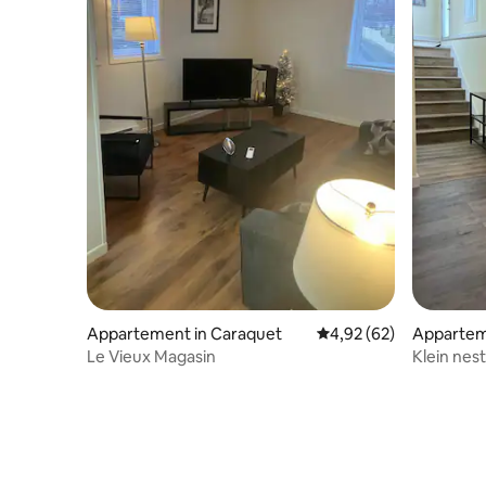
Appartement in Caraquet
Gemiddelde beoordeling
4,92 (62)
Appartem
Le Vieux Magasin
Klein nes