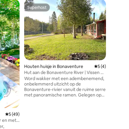
Woning i
Superhost
Favor
Superhost
Topfavo
Charmant
Gelegen 
en NB Mar
km lange
schierei
Peninsula
Rheal Cor
Restauran
Pinokkio,
Aircondit
ecensies
Houten huisje in Bonaventure
Gemiddelde beoord
5 (4)
parkeerpl
2 slaapk
Hut aan de Bonaventure River | Vissen op
Handdoe
zalm en te water laten
Word wakker met een adembenemend,
Wasmachi
onbelemmerd uitzicht op de
Bonaventure-rivier vanuit de ruime serre
met panoramische ramen. Gelegen op
slechts 30 meter van een trailerhelling
voor boten die geschikt is voor alle
soorten boten, is dit een uitstekende
Gemiddelde beoordeling van 5 uit 5, 49 recensies
5 (49)
bestemming voor liefhebbers van
r en met
zalmvissen. Geniet van het prieel, het
er,
terras en de buitenhaard, plus