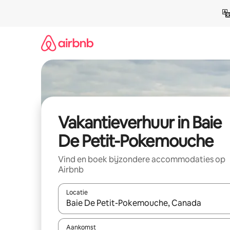
Ga
direct
naar
inhoud
Vakantieverhuur in Baie
De Petit-Pokemouche
Vind en boek bijzondere accommodaties op
Airbnb
Locatie
Wanneer er suggesties beschikbaar zijn, maak je 
Aankomst