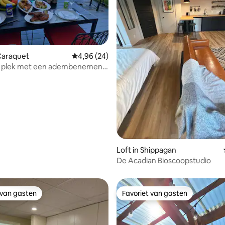
 Caraquet
Gemiddelde beoordeling van 4,96 uit 5, 24 r
4,96 (24)
e plek met een adembenemend
 van 4,81 uit 5, 90 recensies
Loft in Shippagan
De Acadian Bioscoopstudio
 van gasten
Favoriet van gasten
 van gasten
Favoriet van gasten