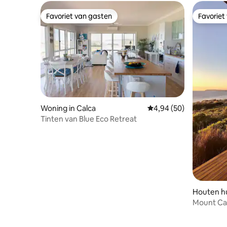
Favoriet van gasten
Favoriet
Favoriet van gasten
Favoriet
Woning in Calca
Gemiddelde beoordeling
4,94 (50)
Tinten van Blue Eco Retreat
Houten hu
Mount Ca
aan het s