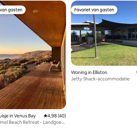
 van gasten
Favoriet van gasten
 van gasten
Favoriet van gasten
 van 4,94 uit 5, 50 recensies
Woning in Elliston
Jetty Shack-accommodatie
isje in Venus Bay
Gemiddelde beoordeling van 4,98 uit 5, 40 
4,98 (40)
mel Beach Retreat - Landgoed
trand