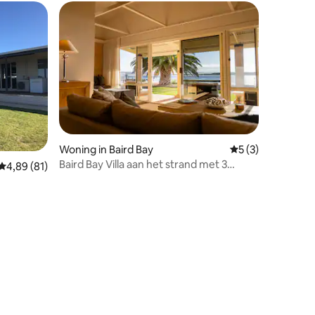
Woning in Baird Bay
Gemiddelde beoord
5 (3)
Baird Bay Villa aan het strand met 3
Gemiddelde beoordeling van 4,89 uit 5, 81 recensies
4,89 (81)
slaapkamers "Selkie"
recensies