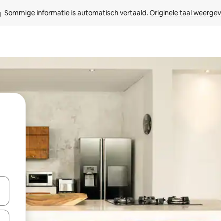
Sommige informatie is automatisch vertaald. 
Originele taal weerge
een keuze met je de pijltjestoetsen omhoog en omlaag, óf door te tik