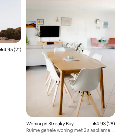
Gemiddelde beoordeling van 4,95 uit 5, 21 recensies
4,95 (21)
ecensies
Woning in Streaky Bay
Gemiddelde beoordelin
4,93 (28)
Ruime gehele woning met 3 slaapkamers
in het centrum