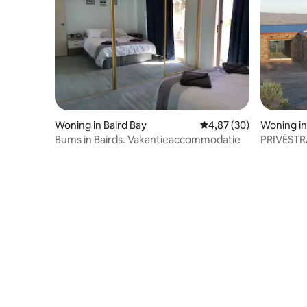
Woning in Baird Bay
Gemiddelde beoordeling
4,87 (30)
Woning in
Bums in Bairds. Vakantieaccommodatie
PRIVÉSTRA