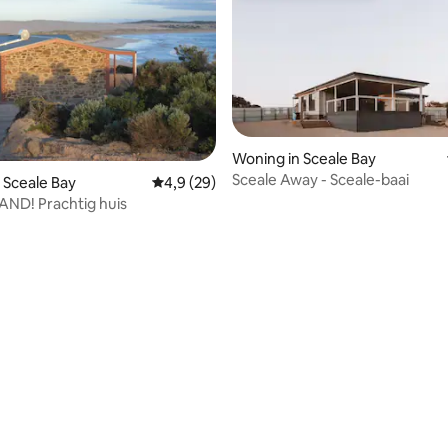
Woning in Sceale Bay
Sceale Away - Sceale-baai
 van 4,87 uit 5, 30 recensies
 Sceale Bay
Gemiddelde beoordeling van 4,9 uit 5, 29 r
4,9 (29)
ND! Prachtig huis