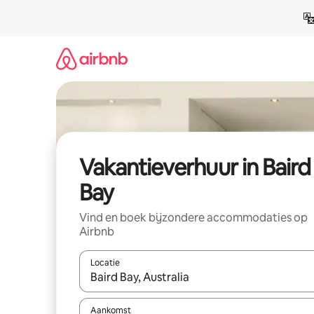
Ga
direct
naar
inhoud
Vakantieverhuur in Baird
Bay
Vind en boek bijzondere accommodaties op
Airbnb
Locatie
Wanneer er suggesties beschikbaar zijn, maak je 
Aankomst