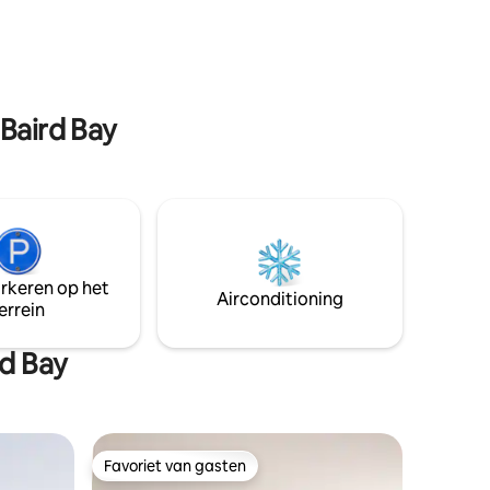
t
's nachts naar de sterren vanuit de
ende
buitenruimte of vuurplaats. De tijd
Pooches
vertraagt bij Westall Shack, de perfecte
plek om te rusten, op te laden en de
westkust te verkennen.
 Baird Bay
arkeren op het
Airconditioning
errein
d Bay
Favoriet van gasten
Favoriet van gasten