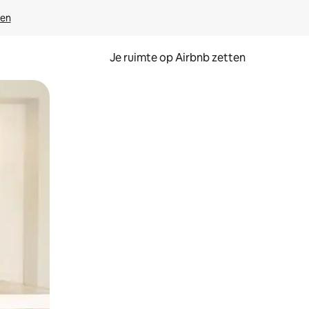
ven
Je ruimte op Airbnb zetten
ken of swipen.