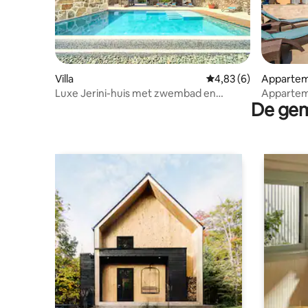
Villa
Gemiddelde beoordelin
4,83 (6)
Apparte
Luxe Jerini-huis met zwembad en
Apparteme
De gem
wellness
privézw