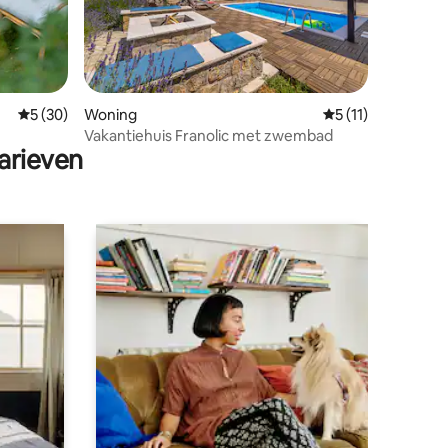
ecensies
Gemiddelde beoordeling van 5 uit 5, 30 recensies
5 (30)
Woning
Gemiddelde beoorde
5 (11)
Vakantiehuis Franolic met zwembad
arieven