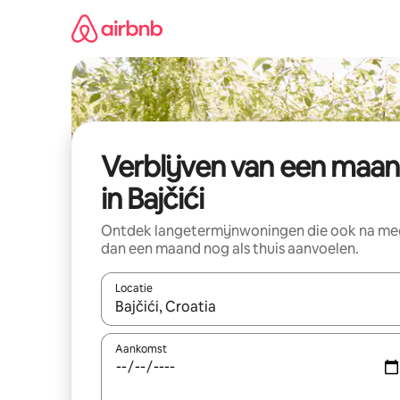
Ga
direct
naar
inhoud
Verblijven van een maa
in Bajčići
Ontdek langetermijnwoningen die ook na me
dan een maand nog als thuis aanvoelen.
Locatie
Wanneer er suggesties beschikbaar zijn, maak je 
Aankomst