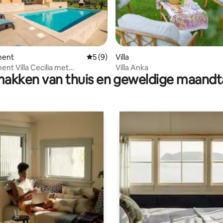
g van 4,83 uit 5, 6 recensies
ment
Gemiddelde beoordeling van 5 uit 5, 9 r
5 (9)
Villa
nt Villa Cecilia met
Villa Anka
akken van thuis en geweldige maandt
embad