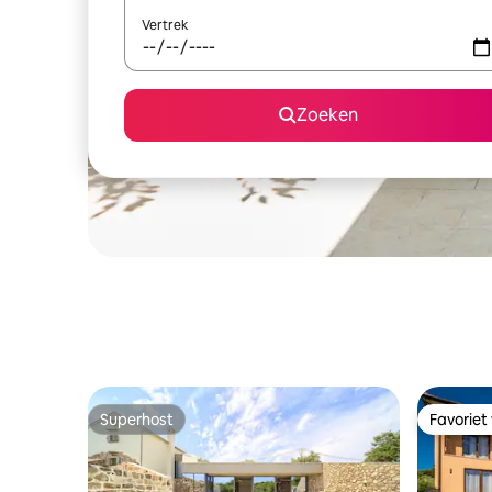
Vertrek
Zoeken
Superhost
Favoriet
Superhost
Favoriet