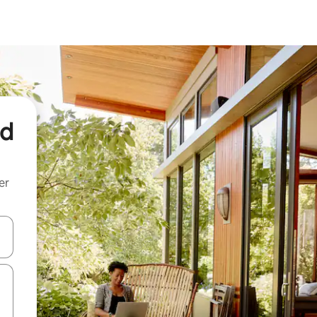
nd
er
een keuze met je de pijltjestoetsen omhoog en omlaag, óf door te tik