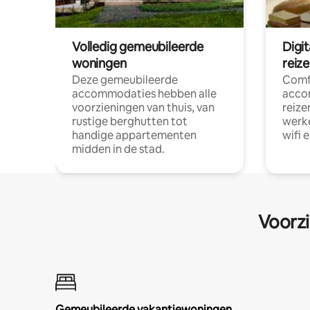
Volledig gemeubileerde
Digi
woningen
reiz
Deze gemeubileerde
Comf
accommodaties hebben alle
acco
voorzieningen van thuis, van
reize
rustige berghutten tot
werke
handige appartementen
wifi 
midden in de stad.
Voorzi
Gemeubileerde vakantiewoningen