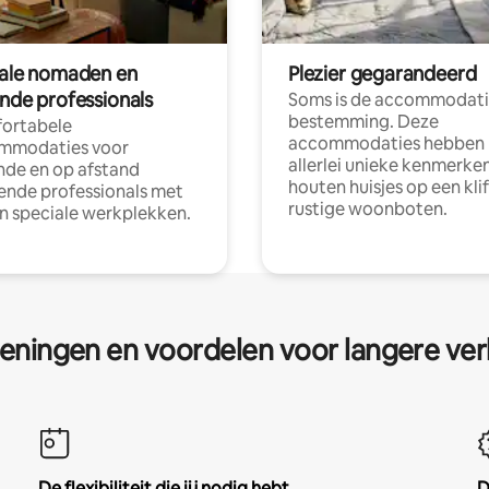
tale nomaden en
Plezier gegarandeerd
ende professionals
Soms is de accommodati
bestemming. Deze
ortabele
accommodaties hebben
mmodaties voor
allerlei unieke kenmerken
nde en op afstand
houten huisjes op een klif
nde professionals met
rustige woonboten.
en speciale werkplekken.
eningen en voordelen voor langere ver
De flexibiliteit die jij nodig hebt
D