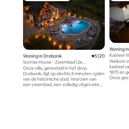
Woning in
Kasteel V
Woning in Drobonik
Gemiddelde beoorde
5 (21)
Welkom in
Sunrise House - Zwembad (2e
kasteel v
verdieping)
Onze villa, genesteld in het dorp
1870 en g
Drobonik, ligt op slechts 5 minuten rijden
Onze gez
van de historische stad. Voorzien van
perfect v
een zwembad, een volledig uitgeruste
een comfo
keuken en alle voorzieningen die nodig
tot twee
zijn voor gezinnen en vriendengroepen,
en een zit
biedt onze villa een idyllisch
gasten. Als je wilt, kun je een
toevluchtsoord. Het wordt omgeven
zelfgemaa
door natuurlijke schoonheid en biedt
mijn oma. Buiten is er voldoende rui
uitzicht op Berat van bovenaf. Dit is de 2e
om te ont
verdieping van onze villa, perfect voor
een kopje 
iedereen. Faciliteiten zoals