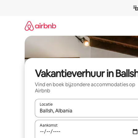
Ga
direct
naar
inhoud
Vakantieverhuur in Balls
Vind en boek bijzondere accommodaties op
Airbnb
Locatie
Wanneer er suggesties beschikbaar zijn, maak je 
Aankomst