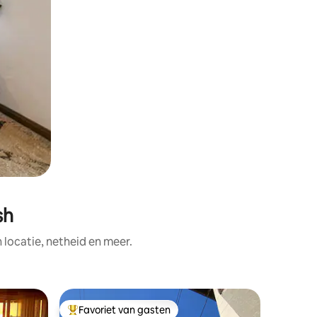
sh
ocatie, netheid en meer.
Woning i
Favoriet van gasten
Favor
Topfavoriet van gasten
Topfavo