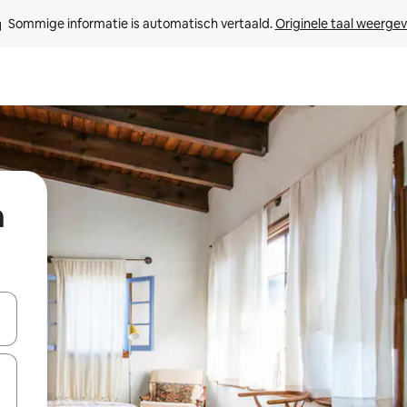
Sommige informatie is automatisch vertaald. 
Originele taal weerge
h
een keuze met je de pijltjestoetsen omhoog en omlaag, óf door te tik