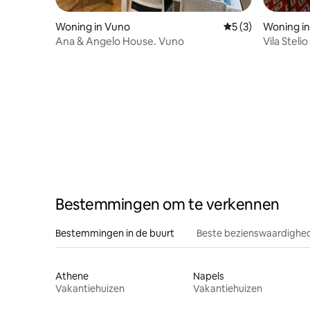
Woning in Vuno
Gemiddelde beoord
5 (3)
Woning in
Ana & Angelo House. Vuno
Vila Stelio
Bestemmingen om te verkennen
Bestemmingen in de buurt
Beste bezienswaardighed
Athene
Napels
Vakantiehuizen
Vakantiehuizen