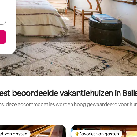
est beoordeelde vakantiehuizen in Ball
ens: deze accommodaties worden hoog gewaardeerd voor hun l
iet van gasten
Favoriet van gasten
iet van gasten
Topfavoriet van gasten