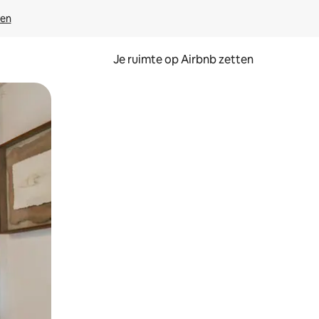
ven
Je ruimte op Airbnb zetten
ken of swipen.