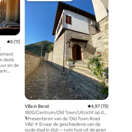
Marin Dup
Ontdek je
duplexvill
2 km van 
Werelder
Duik in d
panorami
adembene
Gemiddelde beoordeling van 5 uit 5, 11 recensies
5 (11)
iconisch
t
recensies
bergen. 
tement
badkamer
n deels
wifi, pa
tuur en de
topbeveil
arin
gezinnen
atuur in
charme e
 het
Boek nu je
e 37
tsen. De
dig hebt
Villa in Berat
Gemiddelde beoordelin
4,97 (75)
wandrek,
1800/Centrum/Old Town/Uitzicht op de
rs en een
stad/6 gasten
🎙️Presenteren van de ‘Old Town Road
 is bewust
Villa’ ⚜️ Ervaar de geschiedenis van de
t een
oude stad in stijl — ruim huis uit de jaren