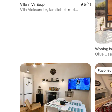
Villa in Varibop
Gemiddelde beoord
5 (4)
Villa Aleksander, familiehuis met
zwembad en barbecue
Woning in
Olive Oasi
Favoriet
Favoriet