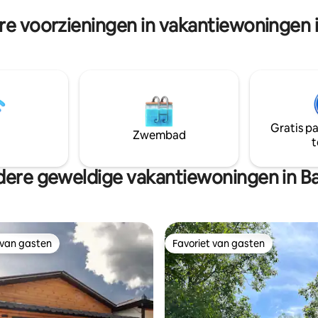
inductiekookplaat
et wachten om je te
re voorzieningen in vakantiewoningen i
men!
Gratis p
Zwembad
t
ere geweldige vakantiewoningen in Ba
 van gasten
Favoriet van gasten
 van gasten
Favoriet van gasten