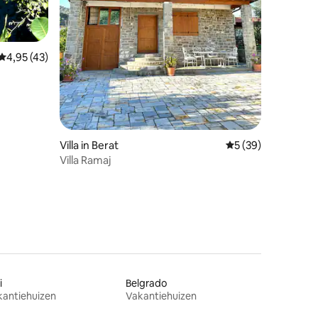
ecensies
Gemiddelde beoordeling van 4,95 uit 5, 43 recensies
4,95 (43)
Villa in Berat
Gemiddelde beoorde
5 (39)
Villa Ramaj
i
Belgrado
kantiehuizen
Vakantiehuizen