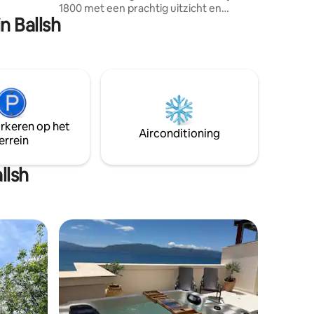
1800 met een prachtig uitzicht en
n Ballsh
comfort voor 6 gasten. 🏰Naast het
kasteel/Mangalem historische
wijk/Gekenmerkt door het Ottomaanse
architectonische ontwerp uit de XVIII
eeuw. 📍Centraal gelegen in de culturele
groep. Musea en erfgoedattracties in de
buurt. 🏡Dit is een huis van 250 m2 met
twee verdiepingen. Voortuin en
arkeren op het
patio/vintage decoratie 📜Een wijk die
Airconditioning
errein
door UNESCO is erkend als
Werelderfgoedlocatie.
llsh