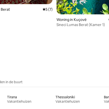
eling van 5 uit 5, 3 recensies
 Berat
Gemiddelde beoordeling van 5 uit 5, 7 r
5 (7)
Woning in Kuçovë
Sineci Lumas Berat (Kamer 1)
en in de buurt
Tirana
Thessaloniki
Bar
Vakantiehuizen
Vakantiehuizen
Va