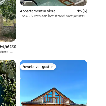
Appartement in Vlorë
Gemiddelde beoord
5 (6)
TreA - Suites aan het strand met jacuzzi
op het dak en zeezicht
ecensies
Gemiddelde beoordeling van 4,96 uit 5, 23 recensies
4,96 (23)
bbers -
Favoriet van gasten
Favoriet van gasten