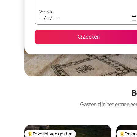
Vertrek
Zoeken
B
Gasten zijn het ermee e
Favoriet van gasten
Favor
Topfavoriet van gasten
Topfavor