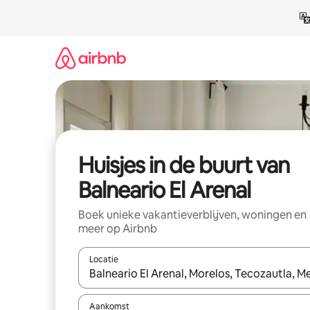
Ga
direct
naar
inhoud
Huisjes in de buurt van
Balneario El Arenal
Boek unieke vakantieverblijven, woningen en
meer op Airbnb
Locatie
Wanneer er suggesties beschikbaar zijn, maak je 
Aankomst