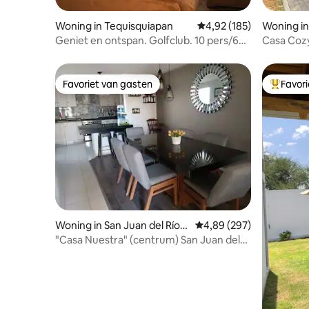
Woning in Tequisquiapan
Gemiddelde beoordeling 
4,92 (185)
Woning in
Geniet en ontspan. Golfclub. 10 pers/6
Casa Coz
bedden
Favoriet van gasten
Favor
Favoriet van gasten
Topfavor
Woning in San Juan del Río
Gemiddelde beoordeling 
4,89 (297)
Municipality
"Casa Nuestra" (centrum) San Juan del
Río, Qro