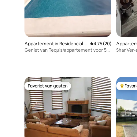
Appartement in Residencial L
Gemiddelde beoordelin
4,75 (20)
Appartem
os Viñedos
Geniet van Tequis/appartement voor 5
ShanVer-
personen
Favoriet van gasten
Favor
Favoriet van gasten
Topfavor