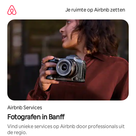
Ga
direct
Je ruimte op Airbnb zetten
naar
inhoud
Airbnb Services
Fotografen in Banff
Vind unieke services op Airbnb door professionals uit
de regio.