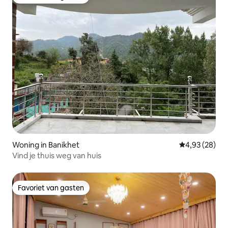
Favoriet van gasten
Woning in Banikhet
Gemiddelde be
4,93 (28)
Vind je thuis weg van huis
Favoriet van gasten
Favoriet van gasten