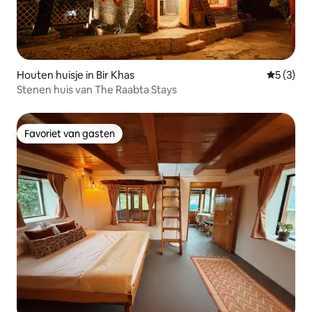
Houten huisje in Bir Khas
Gemiddeld
5 (3)
Stenen huis van The Raabta Stays
Favoriet van gasten
Favoriet van gasten