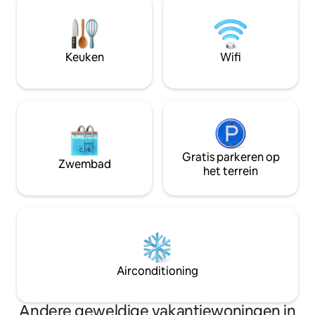
OPLAADPUNT VOOR ELEKTRISCHE
streaming in priv
AUTO'S ✅ Lokale kok (authentieke
badkamer. Geniet
Himachali dham) ✅ 50 m van de rivier de
maaltijden van ee
Saal | Bronwater ✅ 20 minuten naar
gemakkelijke wan
Keuken
Wifi
Chamba | 25 km naar Khajjiar Ongerepte
Chowk en Subhas
natuur ontmoet luxe. Ideaal voor stellen,
attent personeel 
gezinnen en workations. Reserveer je
voor koude avond
toevluchtsoord!
Gratis parkeren op
Zwembad
het terrein
Airconditioning
Andere geweldige vakantiewoningen in