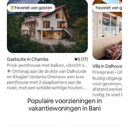
Favoriet van gasten
Favoriet van gas
Topfavoriet van gasten
Favoriet van gas
Gastsuite in Chamba
Gemiddelde beoordeling van 
5 (17)
Privé-penthouse met balkon, uitzicht op
Villa in Dalhousies
bos en rivier
🌟 Ontsnap aan de drukte van Dalhousie
Privéprieel • Uitzic
en Khajjiar! Vedanta Oneness: een luxe
Chowdhary Villa
Rustig uitgangspu
penthouse met 2 slaapkamers aan de
voor gezinnen, st
rivier, met een schilderachtige houten
afstand werken en
zolder en uitzicht op de Dhauladhar-
rustig, te voet ber
bergen. Hele verdieping voor totale
Populaire voorzieningen in
Dalhousie met uitz
privacy. ✨ HOOGTEPUNTEN: ✅
bergen. Het huis l
vakantiewoningen in Bani
100 Mbps glasvezel + back-up op zonne-
verlicht pad en bi
energie ✅ Balkon met uitzicht op het
betrouwbare snelle
bos en tuin ✅ Drive-
werkruimte met ge
inparkeergelegenheid met GRATIS
een kleine biblioth