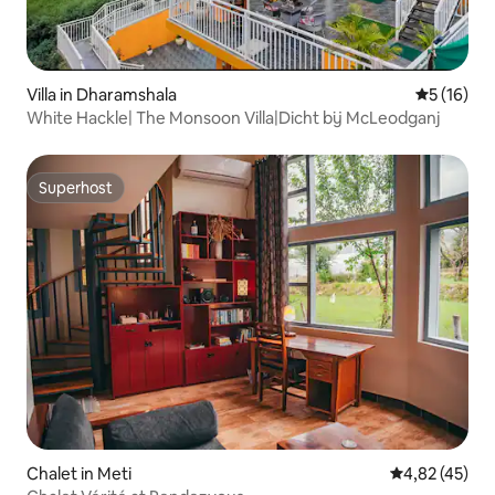
Villa in Dharamshala
Gemiddelde
5 (16)
White Hackle| The Monsoon Villa|Dicht bij McLeodganj
Superhost
Superhost
Chalet in Meti
Gemiddelde be
4,82 (45)