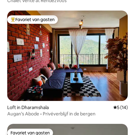
Chalet Vérité at Rendezvous
Favoriet van gasten
Topfavoriet van gasten
Loft in Dharamshala
Gemiddelde
5 (14)
Augan’s Abode • Privéverblijf in de bergen
Favoriet van gasten