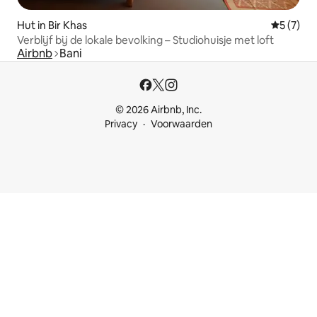
Hut in Bir Khas
Gemiddeld
5 (7)
Verblijf bij de lokale bevolking – Studiohuisje met loft
Airbnb
Bani
© 2026 Airbnb, Inc.
Privacy
Voorwaarden