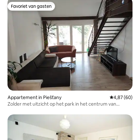
Favoriet van gasten
Favoriet van gasten
Appartement in Piešťany
Gemiddelde be
4,87 (60)
Zolder met uitzicht op het park in het centrum van
Piestany