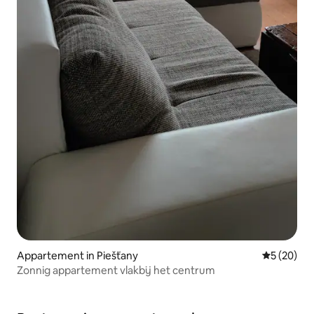
Appartement in Piešťany
Gemiddelde
5 (20)
Zonnig appartement vlakbij het centrum