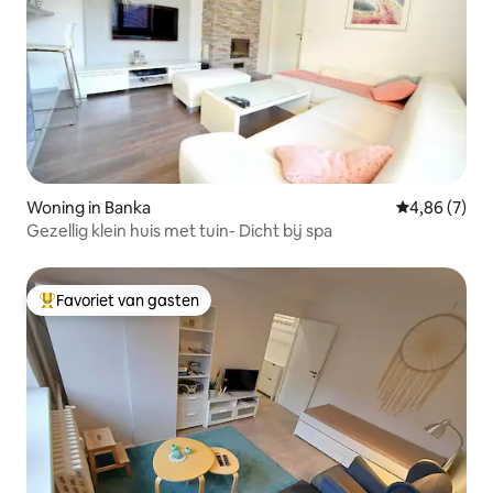
Woning in Banka
Gemiddelde b
4,86 (7)
Gezellig klein huis met tuin- Dicht bij spa
Favoriet van gasten
Topfavoriet van gasten