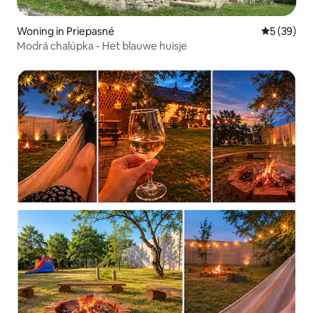
Woning in Priepasné
Gemiddelde
5 (39)
Modrá chalúpka - Het blauwe huisje