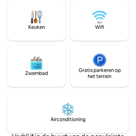
pauze of een thuiskantoor weg van de
drukte van de stad — in alle comfort met
wifi-verbinding. Of je nu een wandelaar,
fietser, weekendavonturier of gewoon
een ziel bent die op zoek is naar stilte,
Keuken
Wifi
ons huis onder het bos geeft je precies
wat je nodig hebt: schone lucht, stilte,
comfort en inzicht.
Gratis parkeren op
Zwembad
het terrein
Airconditioning