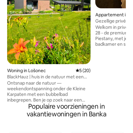
Appartement in P
Gezellige privék
Centrum van Pies
Welkom in privék
28 - de premiumka
Piestany, met je e
badkamer en suite. In tegenstelling 
de andere kamers
kamer 4 een eige
helemaal van jou is
delen en je hoeft ni
Woning in Lošonec
Gemiddelde beoordeling van 
5 (20)
De beste prijs-kwa
BlackHauz | huis in de natuur met een
centrum van Piest'any. * Privé
kuipbad | Kleine Karpaten
Ontsnap naar de natuur —
en suite - exclusi
weekendontspanning onder de Kleine
4 * Centrale locat
Karpaten met een bubbelbad
van cafés, restaur
inbegrepen. Ben je op zoek naar een
minuten lopen naa
Populaire voorzieningen in
plek om volledig te ontspannen, op te
Piestany en de th
laden en toch op een steenworp afstand
Toegang tot sh
vakantiewoningen in Banka
van de beschaving te zijn? Dit gezellige
huis onder het bos is een ideale plek
voor een weekendje weg, een korte