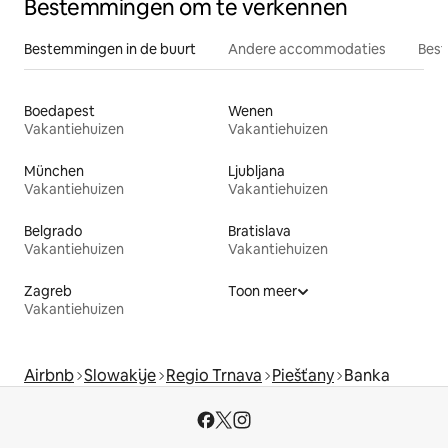
Bestemmingen om te verkennen
Bestemmingen in de buurt
Andere accommodaties
Best
Boedapest
Wenen
Vakantiehuizen
Vakantiehuizen
München
Ljubljana
Vakantiehuizen
Vakantiehuizen
Belgrado
Bratislava
Vakantiehuizen
Vakantiehuizen
Zagreb
Toon meer
Vakantiehuizen
Airbnb
Slowakije
Regio Trnava
Piešťany
Banka