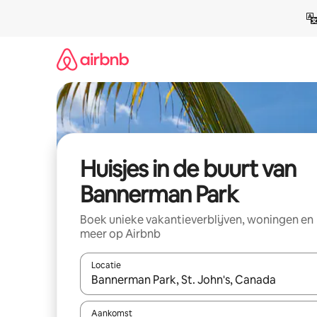
Ga
direct
naar
inhoud
Huisjes in de buurt van
Bannerman Park
Boek unieke vakantieverblijven, woningen en
meer op Airbnb
Locatie
Wanneer er suggesties beschikbaar zijn, maak je 
Aankomst