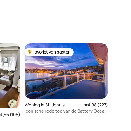
Favoriet van gasten
Topfavoriet van gasten
Woning in St. John's
Gemiddelde beoordeling
4,98 (227)
Iconische rode top van de Battery Ocean
emiddelde beoordeling van 4,96 uit 5, 108 recensies
4,96 (108)
& City View