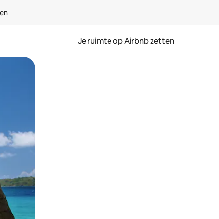
ven
Je ruimte op Airbnb zetten
ken of swipen.