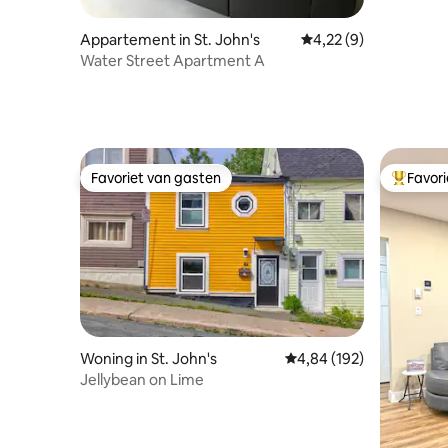
Appartement in St. John's
Gemiddelde beoordeli
4,22 (9)
Water Street Apartment A
Favoriet van gasten
Favor
Favoriet van gasten
Topfavor
Woning in St. John's
Gemiddelde beoordeling 
4,84 (192)
Jellybean on Lime