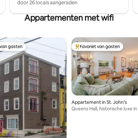
door 26 locals aangeraden
Appartementen met wifi
 van gasten
Favoriet van gasten
 van gasten
Topfavoriet van gasten
eling van 5 uit 5, 4 recensies
Appartement in St. John's
Queens Hall, historische luxe in