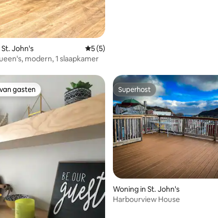
 St. John's
Gemiddelde beoordeling van 5 uit 5, 5 r
5 (5)
een's, modern, 1 slaapkamer
 van gasten
Superhost
 van gasten
Superhost
ling van 5 uit 5, 16 recensies
Woning in St. John's
Harbourview House