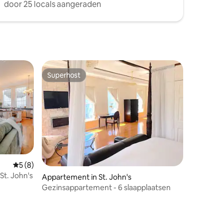
door 25 locals aangeraden
Superhost
Superhost
Gemiddelde beoordeling van 5 uit 5, 8 recensies
5 (8)
 St. John's
Appartement in St. John's
Gezinsappartement - 6 slaapplaatsen