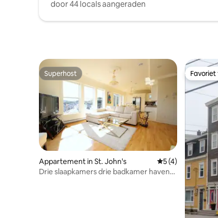
door 44 locals aangeraden
Superhost
Favoriet
Superhost
Favoriet
Appartement in St. John's
Gemiddelde beoord
5 (4)
Drie slaapkamers drie badkamer haven
uitzicht appartement