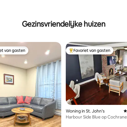
ng van 4,22 uit 5, 9 recensies
Gezinsvriendelijke huizen
iet van gasten
Favoriet van gasten
iet van gasten
Topfavoriet van gasten
van 4,84 uit 5, 192 recensies
Woning in St. John's
G
Harbour Side Blue op Cochrane