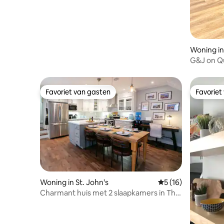
Woning in
G&J on Qu
Favoriet van gasten
Favoriet
Favoriet van gasten
Favoriet
Woning in St. John's
Gemiddelde beoorde
5 (16)
Charmant huis met 2 slaapkamers in The
Battery - St. John's