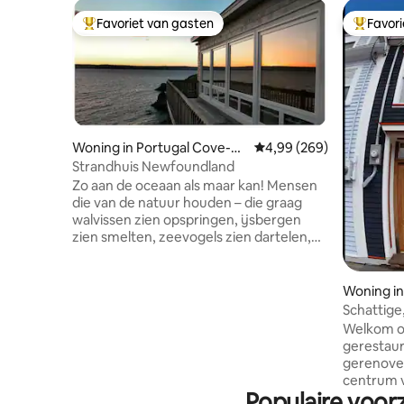
Favoriet van gasten
Favor
Topfavoriet van gasten
Topfavor
Woning in Portugal Cove-St.
Gemiddelde beoordeling 
4,99 (269)
Philip's
Strandhuis Newfoundland
Zo aan de oceaan als maar kan! Mensen
die van de natuur houden – die graag
walvissen zien opspringen, ijsbergen
zien smelten, zeevogels zien dartelen,
stormen zien opkomen, vissers zien
vissen, de zon zien ondergaan – of
mensen die graag wandelen, kajakken,
Woning in
duiken en in het algemeen op
Schattige,
ontdekkingstocht gaan, zullen deze
slaapplaa
Welkom op
unieke accommodatie en de ervaringen
huisdiervr
gerestaure
die ze biedt bijzonder waarderen.
gerenovee
Gelegen aan de kust in het prachtige
centrum v
Conception Bay – op 15-20 minuutjes
Populaire voor
van alle 