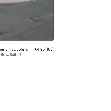
nt in St. John's
Gemiddelde beoordeling van 4,95 uit 5, 183 r
4,95 (183)
 Row, Suite 1