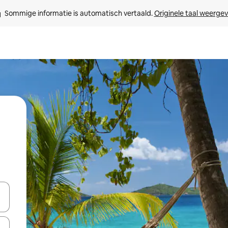
Sommige informatie is automatisch vertaald. 
Originele taal weerge
een keuze met je de pijltjestoetsen omhoog en omlaag, óf door te tik