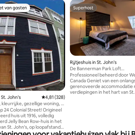
iet van gasten
Superhost
iet van gasten
Superhost
van 4,99 uit 5, 269 recensies
Rijtjeshuis in St. John's
De Bannerman Park Loft
Privéparkeerplaats Kingsize be
Professioneel beheerd door W
Canada Geniet van een onlangs
gerenoveerde accommodatie 
verdiepingen in het hart van St.
 St. John's
Gemiddelde beoordeling van 4,81 uit 5, 328 r
4,81 (328)
Ideaal gelegen naast Bannerma
waardoor gasten toegang hebb
 kleurrijke, gezellige woning, 11
levensstijl van het centrum in 
tsen / 3,5 badkamers,
 24 Colonial Street! Origineel
oudste en meest gewilde gebi
iendelijk
erd huis uit 1916, volledig
St. John's. • Wandelscore van 90! • Loft
rd Jelly Bean Row-huis in het
hoofdslaapkamer • Loop naar
an St. John's, op loopafstand
restaurants en het nachtleven •
zieningen voor vakantiehuizen vlak bij
bezienswaardigheden. De