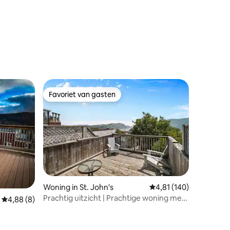
ecensies
Favoriet van gasten
Favoriet van gasten
Woning in St. John's
Gemiddelde beoordeling
4,81 (140)
Prachtig uitzicht | Prachtige woning met
Gemiddelde beoordeling van 4,88 uit 5, 8 recensies
4,88 (8)
4 slaapkamers in het centrum