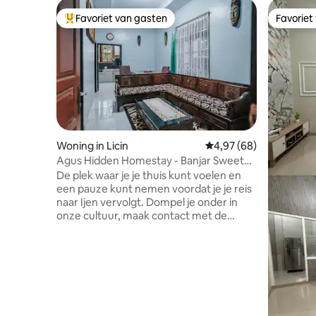
Favoriet van gasten
Favoriet
Topfavoriet van gasten
Favoriet
Woning in Licin
Gemiddelde beoordeling
4,97 (68)
Agus Hidden Homestay - Banjar Sweet
Village
De plek waar je je thuis kunt voelen en
een pauze kunt nemen voordat je je reis
naar Ijen vervolgt. Dompel je onder in
onze cultuur, maak contact met de
mensen en geniet van het leven als
locals. Ijen krater ligt op slechts 30
minuten van onze accommodatie, die
vrij koel is op hoogte 594 masl, op 20
minuten van de stad/treinstation en op
45 minuten van de luchthaven BWX. Dit
gebied verwijst naar de kracht van lokale