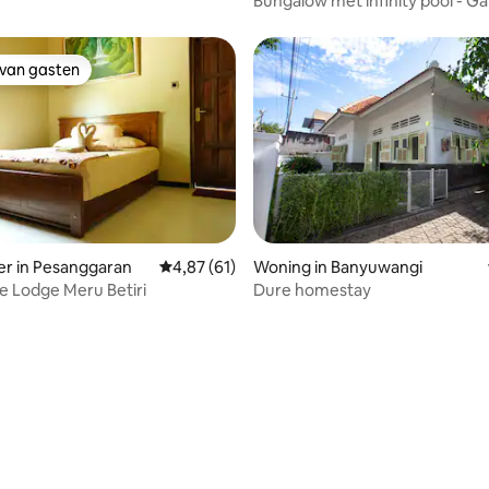
Bungalow met infinity pool - G
Ijen
 van gasten
 van gasten
er in Pesanggaran
Gemiddelde beoordeling van 4,87 uit 5, 61 r
4,87 (61)
Woning in Banyuwangi
le Lodge Meru Betiri
Dure homestay
ing van 5 uit 5, 20 recensies