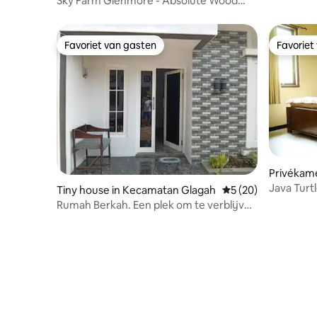
Sky Farm Glenmore - Absolute Wood
Villa
Favoriet van gasten
Favoriet
Favoriet van gasten
Favoriet
Privékam
Java Turt
Tiny house in Kecamatan Glagah
Gemiddelde beoordel
5 (20)
Rumah Berkah. Een plek om te verblijven
alsof je thuis bent