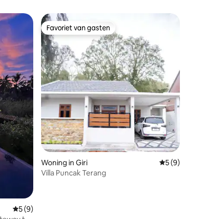
Favoriet van gasten
Favoriet van gasten
recensies
Woning in Giri
Gemiddelde beoord
5 (9)
Villa Puncak Terang
Gemiddelde beoordeling van 5 uit 5, 9 recensies
5 (9)