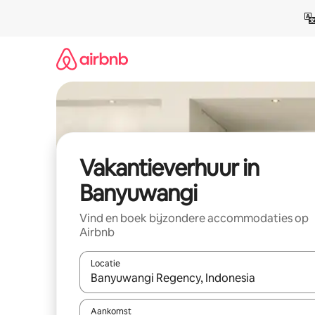
Ga
direct
naar
inhoud
Vakantieverhuur in
Banyuwangi
Vind en boek bijzondere accommodaties op
Airbnb
Locatie
Wanneer er suggesties beschikbaar zijn, maak je 
Aankomst