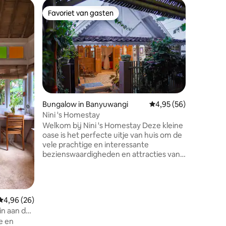
Woning i
Favoriet van gasten
Favorie
Favoriet van gasten
Favorie
Amaluna 
(Syariah)
Amaluna 
slaapkam
Pelabuha
heeft grat
streamin
uitgerust
ventilat
bad aanw
Bungalow in Banyuwangi
Gemiddelde beoordelin
4,95 (56)
kunnen g
Nini 's Homestay
Marine B
Welkom bij Nini 's Homestay Deze kleine
facilitei
oase is het perfecte uitje van huis om de
apparatu
vele prachtige en interessante
parkeren
bezienswaardigheden en attracties van
de accom
Banyuwangi te ontdekken. Het ligt op
slechts 1
een privé en veilig complex, heeft een
vriendelijke omgeving dicht bij het
stadscentrum, markten en lokaal strand.
Gemiddelde beoordeling van 4,96 uit 5, 26 recensies
4,96 (26)
Wij nodigen je uit om te komen, te
in aan de
verblijven en te ontspannen in onze
e en
prachtige traditionele houten bungalow,