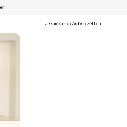
ven
Je ruimte op Airbnb zetten
ken of swipen.