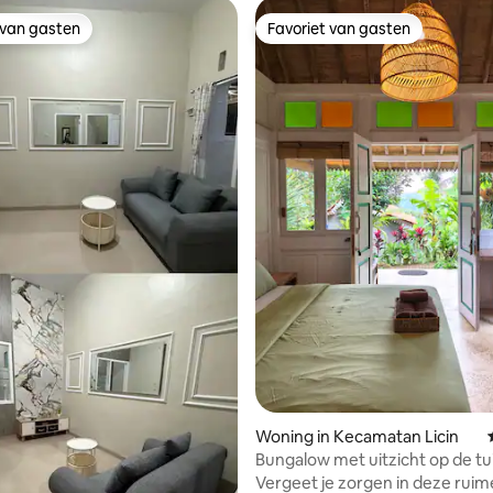
 van gasten
Favoriet van gasten
 van gasten
Favoriet van gasten
 van 4,97 uit 5, 68 recensies
Woning in Kecamatan Licin
Bungalow met uitzicht op de tu
voet van Mt. Ijen
Vergeet je zorgen in deze ruim