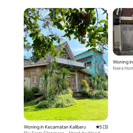
Woning i
Naira Ho
Woning in Kecamatan Kalibaru
Gemiddelde beoord
5 (3)