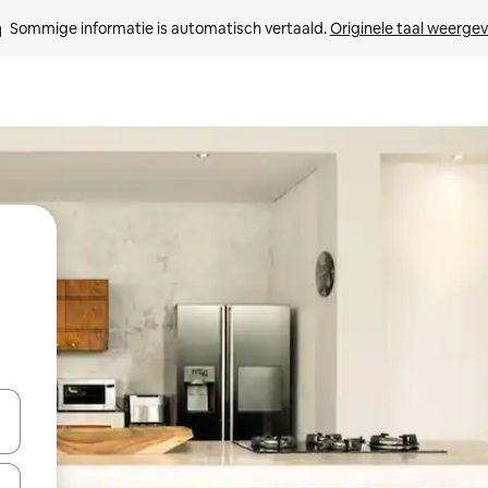
Sommige informatie is automatisch vertaald. 
Originele taal weerge
een keuze met je de pijltjestoetsen omhoog en omlaag, óf door te tik