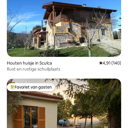
Houten huisje in Sculca
Gemiddelde beo
4,91 (140)
Rust en rustige schuilplaats
Favoriet van gasten
Topfavoriet van gasten