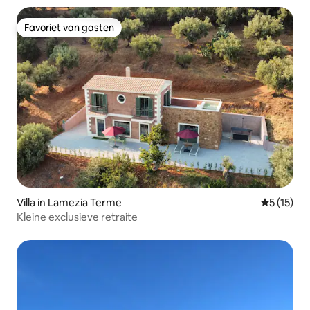
Favoriet van gasten
Favoriet van gasten
Villa in Lamezia Terme
Gemiddelde
5 (15)
Kleine exclusieve retraite