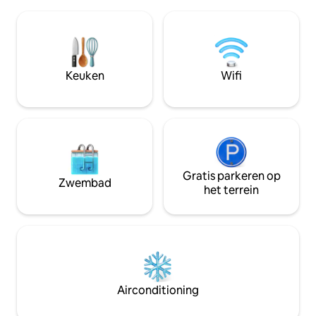
perfecte nest voor koppels die op zoek
camera's) en alle 
zijn naar ontspanning of voor gezinnen
wifi, wasmachine, 
die op zoek zijn naar avontuur (geschikt
keuken en aircondi
voor maximaal 6 personen). 50-inch tv,
wie op zoek is na
gratis wifi. Gereserveerd parkeren
een strategische l
inbegrepen. Huisdieren toegestaan.
Keuken
Wifi
Geniet van een goed onderhouden
interieur en comfort voor iedereen.
Gratis parkeren op
Zwembad
het terrein
Airconditioning