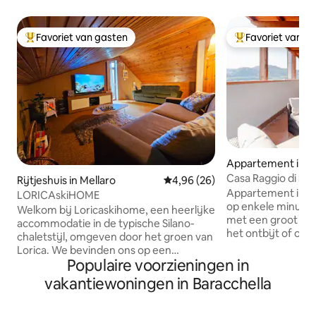
Favoriet van gasten
Favoriet van g
Topfavoriet van gasten
Topfavoriet van 
Appartement in 
Casa Raggio di Sole
Rijtjeshuis in Mellaro
Gemiddelde beoordeling van 4,9
4,96 (26)
Appartement in Vi
LORICAskiHOME
op enkele minuten
Welkom bij Loricaskihome, een heerlijke
met een groot balk
accommodatie in de typische Silano-
het ontbijt of om te
chaletstijl, omgeven door het groen van
minuten van de 
Lorica. We bevinden ons op een
op 300 m van Cors
Populaire voorzieningen in
strategische en exclusieve locatie: naast
hoofdstraat van de
het Silavventura Park en op minder dan 3
vakantiewoningen in Baracchella
Calatrava-brug Het
minuten van het Arvomeer en de
privéparkeergeleg
skipistes (Lorica Ski Area). Het is het
(parkeerplaats m