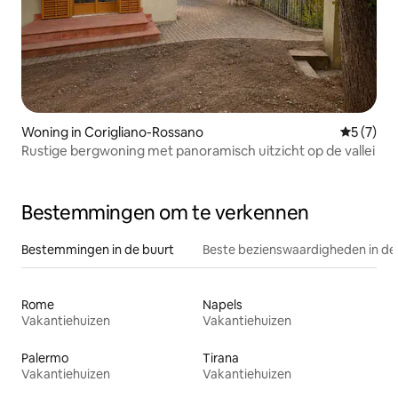
Woning in Corigliano-Rossano
Gemiddeld
5 (7)
Rustige bergwoning met panoramisch uitzicht op de vallei
Bestemmingen om te verkennen
Bestemmingen in de buurt
Beste bezienswaardigheden in de
Rome
Napels
Vakantiehuizen
Vakantiehuizen
Palermo
Tirana
Vakantiehuizen
Vakantiehuizen