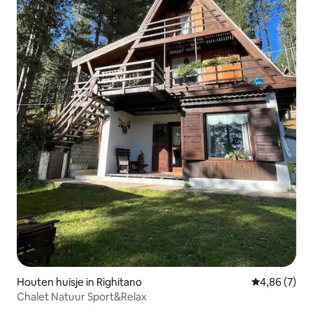
Houten huisje in Righitano
Gemiddelde b
4,86 (7)
Chalet Natuur Sport&Relax