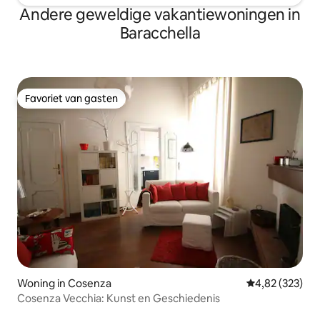
Andere geweldige vakantiewoningen in
Baracchella
Favoriet van gasten
Favoriet van gasten
Woning in Cosenza
Gemiddelde beo
4,82 (323)
Cosenza Vecchia: Kunst en Geschiedenis