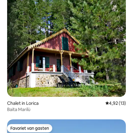
Chalet in Lorica
Gemiddelde be
4,92 (13)
Baita Marilù
Favoriet van gasten
Favoriet van gasten