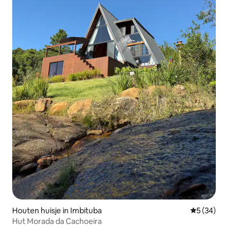
Houten huisje in Imbituba
Gemiddelde
5 (34)
Hut Morada da Cachoeira