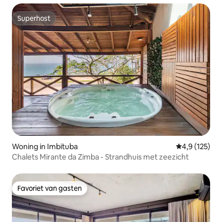
Superhost
Superhost
Woning in Imbituba
Gemiddelde be
4,9 (125)
Chalets Mirante da Zimba - Strandhuis met zeezicht
Favoriet van gasten
Favoriet van gasten