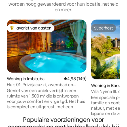
worden hoog gewaardeerd voor hun locatie, netheid
en meer.
Favoriet van gasten
Superhost
Topfavoriet van gasten
Superhost
Woning in Imbituba
Gemiddelde beoordeling van 4,98
4,98 (149)
Huis 01: Privéjacuzzi, zwembad en
Woning in Barra de Ibiraquer
uitzicht op de lagune
Geniet van een uniek verblijf in een
a
Villa Nyima III: co
ruimte van 1.500 m² die is ontworpen
Een speciale plek
voor jouw comfort en vrije tijd. Het huis
familie en contac
is compleet en uitgerust, met een
natuur, met een c
verwarmd zwembad
lagune en de zee 
(gemeenschappelijke ruimte), een
Populaire voorzieningen voor
Het huis combinee
jacuzzi met hydromassage, een
met rustieke ele