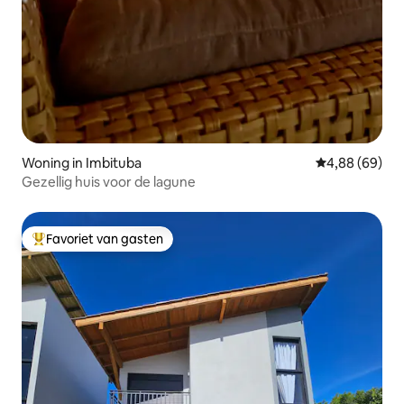
Woning in Imbituba
Gemiddelde be
4,88 (69)
Gezellig huis voor de lagune
Favoriet van gasten
Topfavoriet van gasten