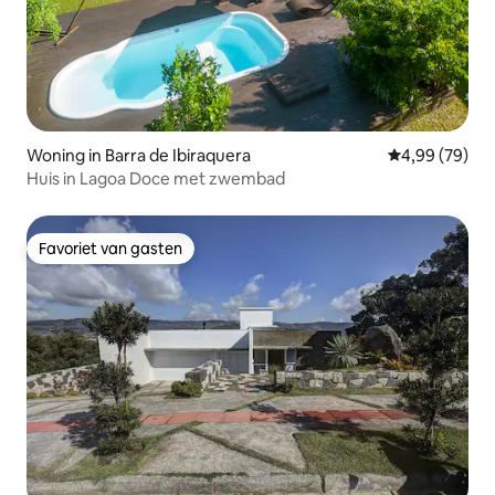
Woning in Barra de Ibiraquera
Gemiddelde be
4,99 (79)
Huis in Lagoa Doce met zwembad
Favoriet van gasten
Favoriet van gasten