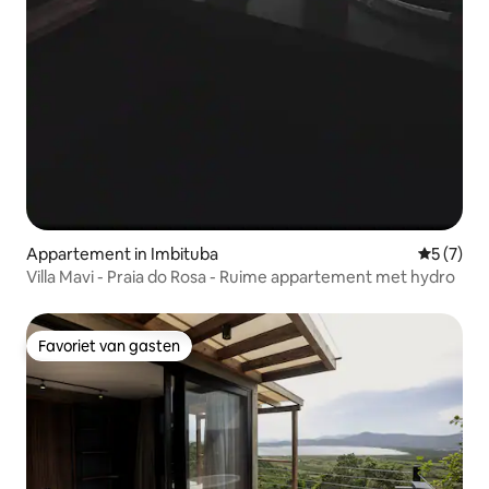
Appartement in Imbituba
Gemiddeld
5 (7)
Villa Mavi - Praia do Rosa - Ruime appartement met hydro
Favoriet van gasten
Favoriet van gasten