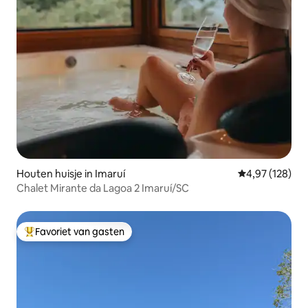
Houten huisje in Imaruí
Gemiddelde beo
4,97 (128)
Chalet Mirante da Lagoa 2 Imaruí/SC
Favoriet van gasten
Topfavoriet van gasten