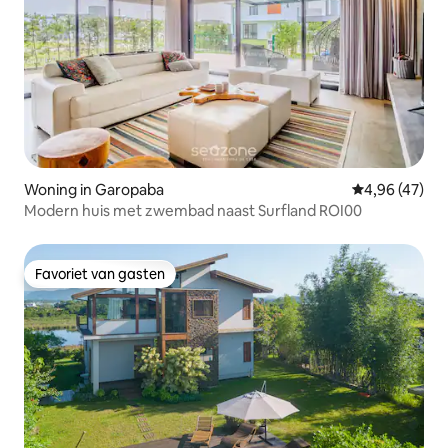
Woning in Garopaba
Gemiddelde be
4,96 (47)
Modern huis met zwembad naast Surfland ROI00
Favoriet van gasten
Favoriet van gasten