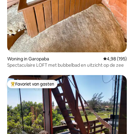
Woning in Garopaba
Gemiddelde beo
4,98 (195)
Spectaculaire LOFT met bubbelbad en uitzicht op de zee
Favoriet van gasten
Topfavoriet van gasten