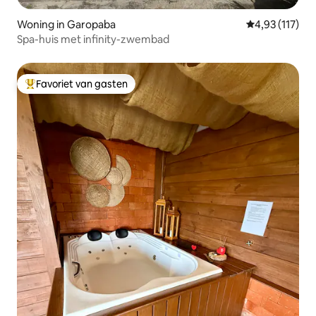
Woning in Garopaba
Gemiddelde beo
4,93 (117)
Spa-huis met infinity-zwembad
Favoriet van gasten
Topfavoriet van gasten