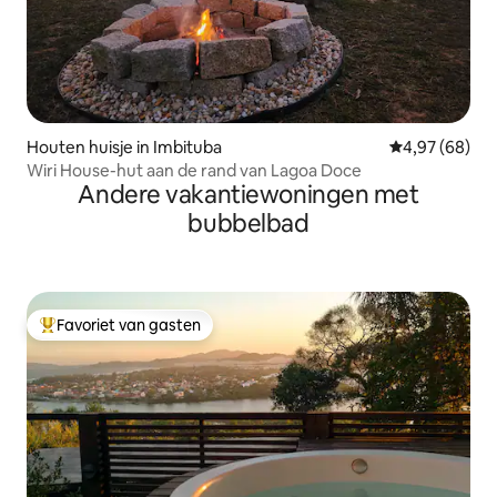
Houten huisje in Imbituba
Gemiddelde be
4,97 (68)
Wiri House-hut aan de rand van Lagoa Doce
Andere vakantiewoningen met
bubbelbad
Favoriet van gasten
Topfavoriet van gasten