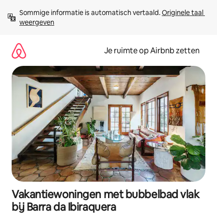
Ga
Sommige informatie is automatisch vertaald. 
Originele taal 
direct
weergeven
naar
inhoud
Je ruimte op Airbnb zetten
Vakantiewoningen met bubbelbad vlak
bij Barra da Ibiraquera