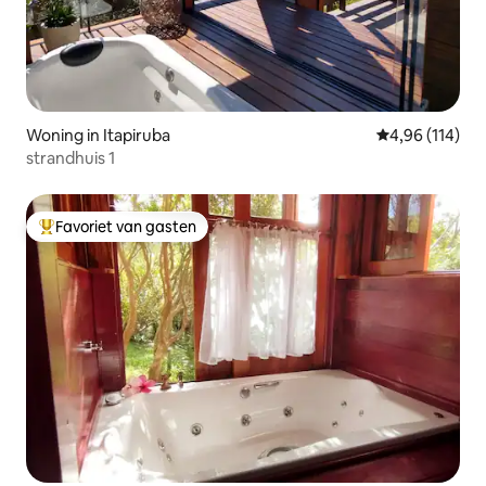
Woning in Itapiruba
Gemiddelde beo
4,96 (114)
strandhuis 1
Favoriet van gasten
Topfavoriet van gasten