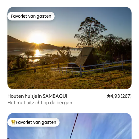
Favoriet van gasten
Favoriet van gasten
Houten huisje in SAMBAQUI
Gemiddelde beo
4,93 (267)
Hut met uitzicht op de bergen
Favoriet van gasten
Topfavoriet van gasten