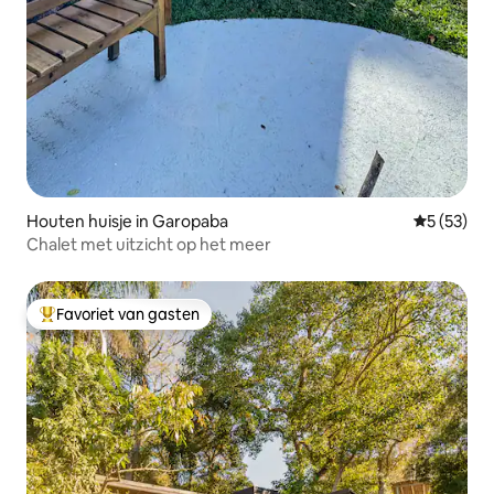
Houten huisje in Garopaba
Gemiddelde
5 (53)
Chalet met uitzicht op het meer
Favoriet van gasten
Topfavoriet van gasten