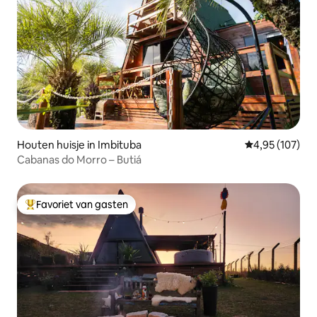
Houten huisje in Imbituba
Gemiddelde beo
4,95 (107)
Cabanas do Morro – Butiá
Favoriet van gasten
Topfavoriet van gasten