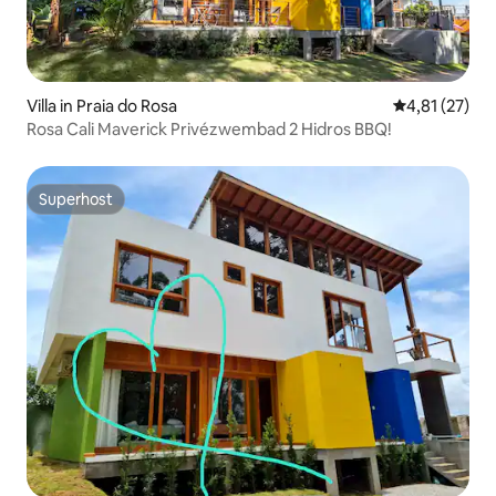
Villa in Praia do Rosa
Gemiddelde be
4,81 (27)
Rosa Cali Maverick Privézwembad 2 Hidros BBQ!
Superhost
Superhost