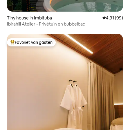
Tiny house in Imbituba
Gemiddelde be
4,91 (99)
Ibirahill Atelier - Privétuin en bubbelbad
Favoriet van gasten
Topfavoriet van gasten