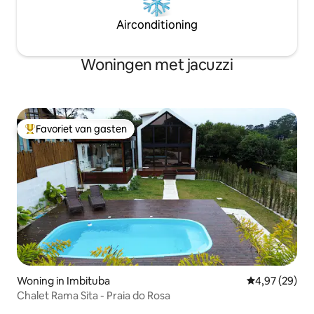
Airconditioning
Woningen met jacuzzi
Favoriet van gasten
Topfavoriet van gasten
Woning in Imbituba
Gemiddelde be
4,97 (29)
Chalet Rama Sita - Praia do Rosa