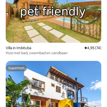
Villa in Imbituba
Gemiddelde be
4,95 (74)
Huis met bad, zwembad en zandbaan
Superhost
Superhost