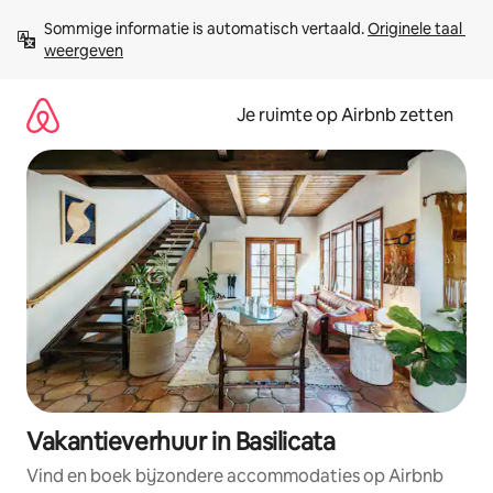
Ga
Sommige informatie is automatisch vertaald. 
Originele taal 
direct
weergeven
naar
inhoud
Je ruimte op Airbnb zetten
Vakantieverhuur in Basilicata
Vind en boek bijzondere accommodaties op Airbnb