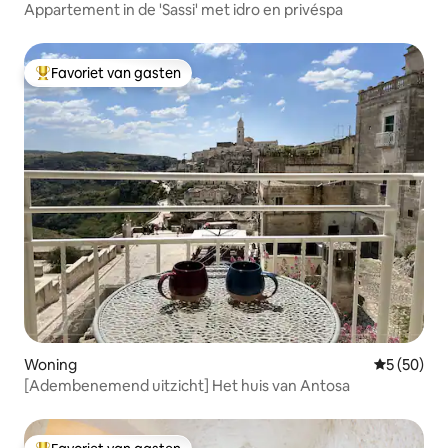
Appartement in de 'Sassi' met idro en privéspa
Favoriet van gasten
Topfavoriet van gasten
Woning
Gemiddelde
5 (50)
[Adembenemend uitzicht] Het huis van Antosa