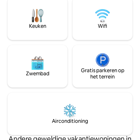
en smaakvol ingerichte appartementen.
betaald parkeren 
Het Knights ’Court is vernoemd naar de
parkeerplaatsen z
historische en pittoreske' Ridders van
paar minuten lopen
Maria Santissima della Bruna ', patroness
tot € 25 voor de h
Keuken
Wifi
van Matera;
Gratis parkeren op
Zwembad
het terrein
Airconditioning
Andere geweldige vakantiewoningen in