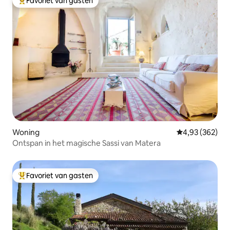
Favoriet van gasten
Topfavoriet van gasten
Woning
Gemiddelde beo
4,93 (362)
Ontspan in het magische Sassi van Matera
Favoriet van gasten
Topfavoriet van gasten