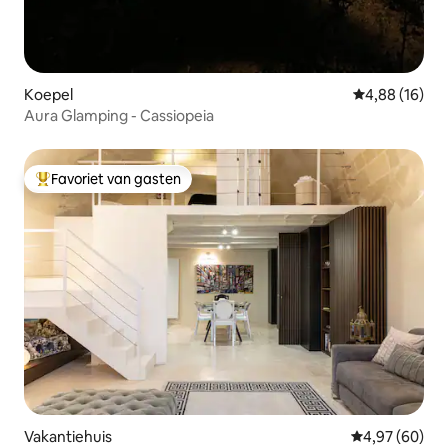
Koepel
Gemiddelde be
4,88 (16)
Aura Glamping - Cassiopeia
Favoriet van gasten
Topfavoriet van gasten
Vakantiehuis
Gemiddelde be
4,97 (60)