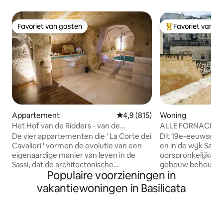
Favoriet van gasten
Favoriet van g
Favoriet van gasten
Topfavoriet van 
Appartement
Gemiddelde beoordeling van 4,9
4,9 (815)
Woning
Het Hof van de Ridders - van de
ALLE FORNACI VEC
Trompetter, Matera
De vier appartementen die ' La Corte dei
Dit 19e-eeuwse hui
Cavalieri ' vormen de evolutie van een
en in de wijk Sass
eigenaardige manier van leven in de
oorspronkelijke s
Sassi, dat de architectonische
gebouw behouden,
Populaire voorzieningen in
restauratiewerkzaamheden die tot nu
met alle moderne
toe zijn uitgevoerd volledig herkenbaar
airconditioning. Het
vakantiewoningen in Basilicata
zijn gebleven. Een recente en
een fantastisch uit
zorgvuldige renovatiewerkzaamheden
waarvan je kunt g
heeft dit oude wooncomplex veranderd
karakteristieke ba
in moderne, functionele, comfortabele
dineren of ontbijten. Zowel grat