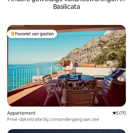
Basilicata
Favoriet van gasten
Topfavoriet van gasten
Appartement
Gemiddeld
5 (11)
Privé-dakretraite bij zonsondergang aan zee