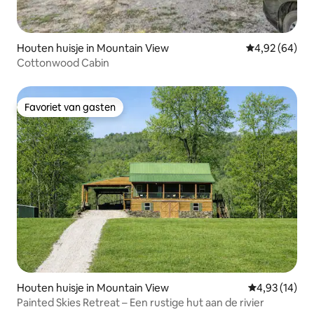
Houten huisje in Mountain View
Gemiddelde be
4,92 (64)
Cottonwood Cabin
Favoriet van gasten
Favoriet van gasten
Houten huisje in Mountain View
Gemiddelde be
4,93 (14)
Painted Skies Retreat – Een rustige hut aan de rivier