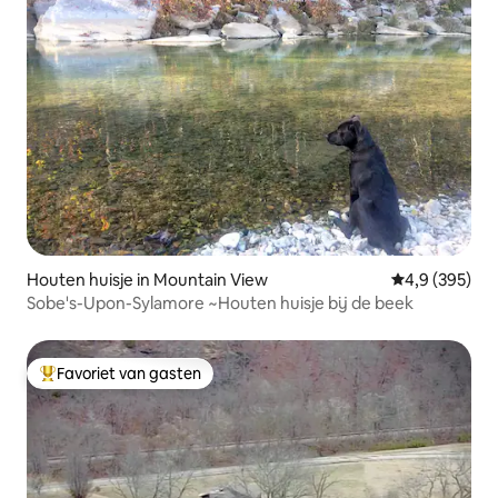
Houten huisje in Mountain View
Gemiddelde be
4,9 (395)
Sobe's-Upon-Sylamore ~Houten huisje bij de beek
Favoriet van gasten
Topfavoriet van gasten