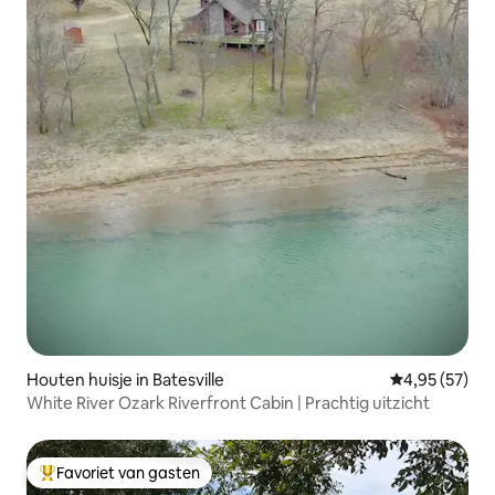
Houten huisje in Batesville
Gemiddelde be
4,95 (57)
White River Ozark Riverfront Cabin | Prachtig uitzicht
Favoriet van gasten
Topfavoriet van gasten