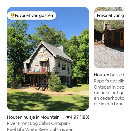
Favoriet van gasten
Favoriet van gas
Topfavoriet van gasten
Favoriet van gas
Houten huisje in O
Roper's gezellige 
Ontspan in deze 
rustieke hut gebo
en cederhoutblok
die in een bronta
je achterdeur drup
gasvuur naast je q
Houten huisje in Mountain V
Gemiddelde beoordeling van 4,97
4,97 (183)
nooit meer weg. De
iew
River Front Log Cabin Ontspan-
Roasting Ear Creek
Vernieuw-Relax -Geniet
Reel Life White River Cabin is een