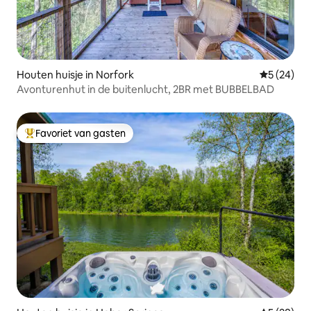
Houten huisje in Norfork
Gemiddelde
5 (24)
Avonturenhut in de buitenlucht, 2BR met BUBBELBAD
Favoriet van gasten
Topfavoriet van gasten