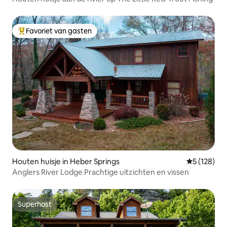
Favoriet van gasten
Topfavoriet van gasten
Houten huisje in Heber Springs
Gemiddelde 
5 (128)
Anglers River Lodge Prachtige uitzichten en vissen
Superhost
Superhost