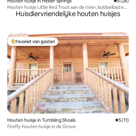
Houten huisje in Heber Springs
Gemiddelde
5 (28)
Houten huisje Little Red Trout aan de rivier, bubbelbad en
Huisdiervriendelijke houten huisjes
uitzicht
Favoriet van gasten
Topfavoriet van gasten
Houten huisje in Tumbling Shoals
Gemiddeld
5 (11)
Firefly-houten huisje in de Grove