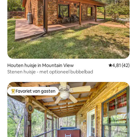
Houten huisje in Mountain View
Gemiddelde be
4,81 (42)
Stenen huisje - met optioneel bubbelbad
Favoriet van gasten
Topfavoriet van gasten