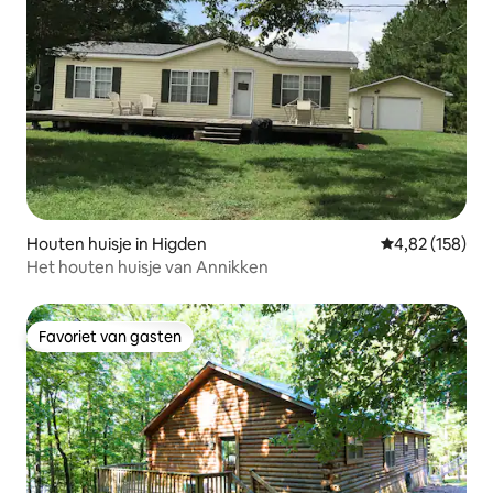
Houten huisje in Higden
Gemiddelde beo
4,82 (158)
Het houten huisje van Annikken
Favoriet van gasten
Favoriet van gasten