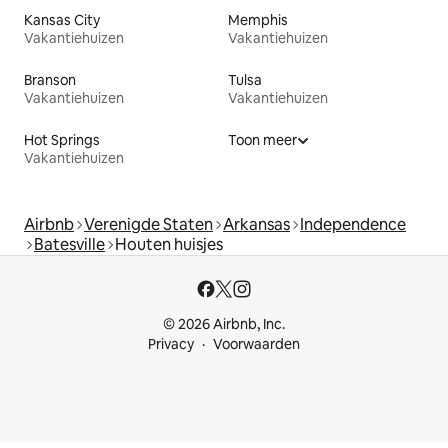
Kansas City
Memphis
Vakantiehuizen
Vakantiehuizen
Branson
Tulsa
Vakantiehuizen
Vakantiehuizen
Hot Springs
Toon meer
Vakantiehuizen
Airbnb
Verenigde Staten
Arkansas
Independence
Batesville
Houten huisjes
© 2026 Airbnb, Inc.
Privacy
Voorwaarden