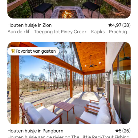
Houten huisje in Zion
Gemiddelde be
4,97 (38)
Aan de klif – Toegang tot Piney Creek – Kajaks – Prachtige
uitzichten
Favoriet van gasten
Topfavoriet van gasten
Houten huisje in Pangburn
Gemiddelde
5 (26)
Houten huisje aan de rivier op The Little Red-Trout Fishing