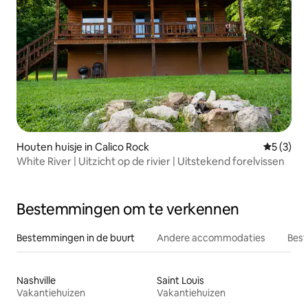
Houten huisje in Calico Rock
Gemiddeld
5 (3)
White River | Uitzicht op de rivier | Uitstekend forelvissen
Bestemmingen om te verkennen
Bestemmingen in de buurt
Andere accommodaties
Best
Nashville
Saint Louis
Vakantiehuizen
Vakantiehuizen