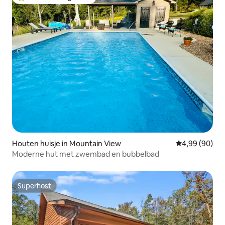
Topfavoriet van gasten
Houten huisje in Mountain View
Gemiddelde be
4,99 (90)
Moderne hut met zwembad en bubbelbad
Superhost
Superhost