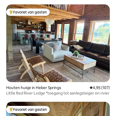
Favoriet van gasten
Topfavoriet van gasten
Houten huisje in Heber Springs
Gemiddelde beo
4,95 (107)
Little Red River Lodge *toegang tot aanlegsteiger en rivier
Favoriet van gasten
Topfavoriet van gasten