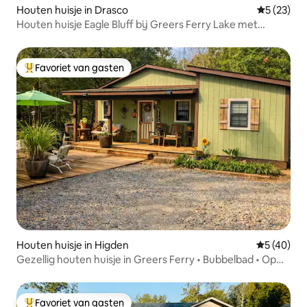
Houten huisje in Drasco
Gemiddelde
5 (23)
Houten huisje Eagle Bluff bij Greers Ferry Lake met
jacuzzi
Favoriet van gasten
Topfavoriet van gasten
Houten huisje in Higden
Gemiddelde
5 (40)
Gezellig houten huisje in Greers Ferry • Bubbelbad • Op
loopafstand van de baai
Favoriet van gasten