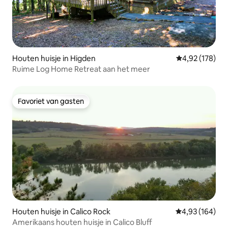
Houten huisje in Higden
Gemiddelde beo
4,92 (178)
Ruime Log Home Retreat aan het meer
Favoriet van gasten
Favoriet van gasten
Houten huisje in Calico Rock
Gemiddelde beo
4,93 (164)
Amerikaans houten huisje in Calico Bluff