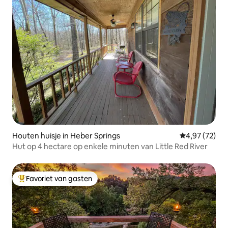
Houten huisje in Heber Springs
Gemiddelde be
4,97 (72)
Hut op 4 hectare op enkele minuten van Little Red River
Favoriet van gasten
Topfavoriet van gasten