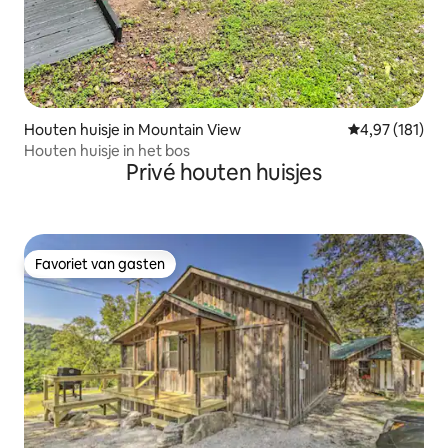
Houten huisje in Mountain View
Gemiddelde beo
4,97 (181)
Houten huisje in het bos
Privé houten huisjes
Favoriet van gasten
Favoriet van gasten