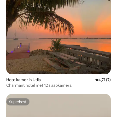
Hotelkamer in Utila
Gemiddelde 
4,71 (7)
Charmant hotel met 12 slaapkamers.
Superhost
Superhost