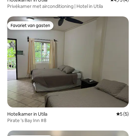
Privékamer met airconditioning | Hotel in Utila
Favoriet van gasten
Favoriet van gasten
Hotelkamer in Utila
Gemiddeld
5 (5)
Pirate 's Bay Inn #8