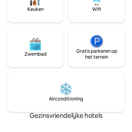
kleurrijke rif, zipl
bladerdaken of ge
Keuken
Wifi
zeevruchten en coc
strandlocaties.
Gratis parkeren op
Zwembad
het terrein
Airconditioning
Gezinsvriendelijke hotels