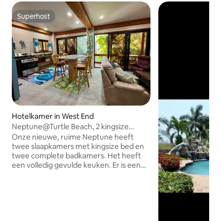
Superhost
Superhost
Hotelkamer in West End
Neptune@Turtle Beach, 2 kingsize
bedden/2 badkamers, uitzicht op de
Onze nieuwe, ruime Neptune heeft
oceaan
twee slaapkamers met kingsize bed en
twee complete badkamers. Het heeft
een volledig gevulde keuken. Er is een
afgeschermde veranda met zeezicht.
Ook wifi, tv en een waterfles van 19 liter
in de kamer. Turtle Beach streeft ernaar
dat je zegt: 'Dat was de beste vakantie
ooit!' We hebben 14 villa's aan een