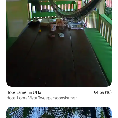
Hotelkamer in Utila
Gemiddelde be
4,69 (16)
Hotel Loma Vista Tweepersoonskamer