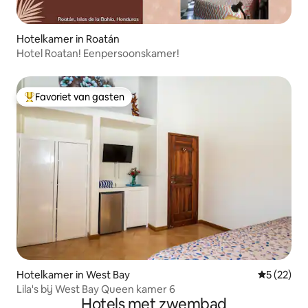
Hotelkamer in Roatán
Hotel Roatan! Eenpersoonskamer!
Favoriet van gasten
Topfavoriet van gasten
Hotelkamer in West Bay
Gemiddelde
5 (22)
Lila's bij West Bay Queen kamer 6
Hotels met zwembad