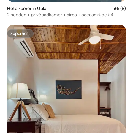
Hotelkamer in Utila
Gemiddeld
5 (8)
2 bedden + privébadkamer + airco + oceaanzijde #4
Superhost
Superhost