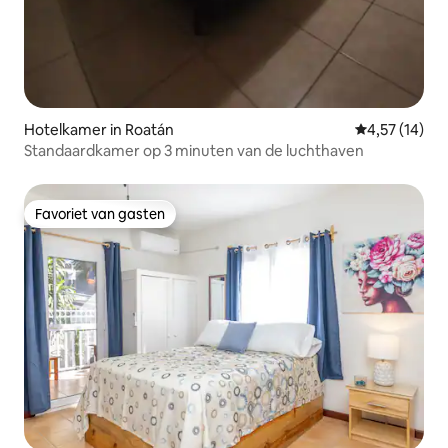
Hotelkamer in Roatán
Gemiddelde be
4,57 (14)
Standaardkamer op 3 minuten van de luchthaven
Favoriet van gasten
Favoriet van gasten