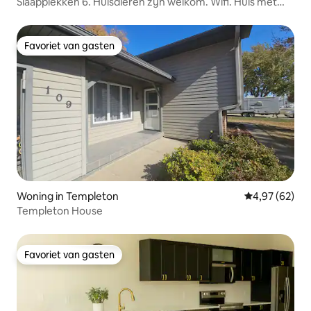
Slaapplekken 6. Huisdieren zijn welkom. Wifi. Huis met
drie slaapkamers.
Favoriet van gasten
Favoriet van gasten
Woning in Templeton
Gemiddelde be
4,97 (62)
Templeton House
Favoriet van gasten
Favoriet van gasten