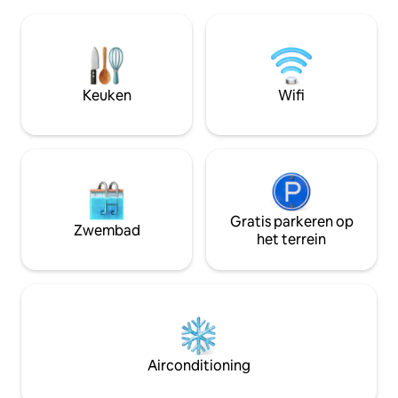
Conservancy-pade
Toegang tot de rivier en natuurpaden •
ook een 9-holes g
Rustige omgeving met gemakkelijke
stadspark met ba
toegang tot attracties in het kleine
Wij bieden parkee
stadje Beleef de ultieme plek om tot rust
de straat. Garage
te komen en kies je eigen avontuur.
fietsen. Neem con
Keuken
Wifi
verhuurder. Grote
terras en houtskool
Gratis parkeren op
Zwembad
het terrein
Airconditioning