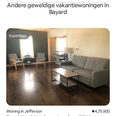
Andere geweldige vakantiewoningen in
Bayard
Superhost
Superhost
Woning in Jefferson
Gemiddelde be
4,75 (65)