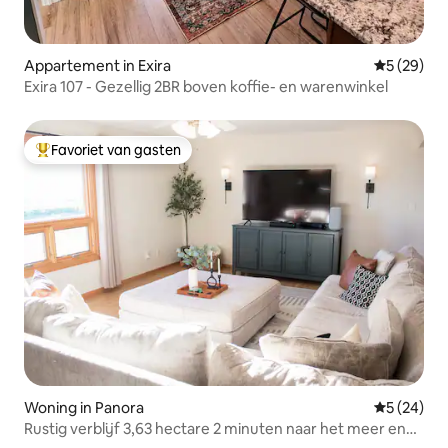
Appartement in Exira
Gemiddelde
5 (29)
Exira 107 - Gezellig 2BR boven koffie- en warenwinkel
Favoriet van gasten
Topfavoriet van gasten
Woning in Panora
Gemiddelde
5 (24)
Rustig verblijf 3,63 hectare 2 minuten naar het meer en
golf