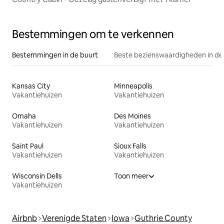
Bestemmingen om te verkennen
Bestemmingen in de buurt
Beste bezienswaardigheden in de
Kansas City
Minneapolis
Vakantiehuizen
Vakantiehuizen
Omaha
Des Moines
Vakantiehuizen
Vakantiehuizen
Saint Paul
Sioux Falls
Vakantiehuizen
Vakantiehuizen
Wisconsin Dells
Toon meer
Vakantiehuizen
Airbnb
Verenigde Staten
Iowa
Guthrie County