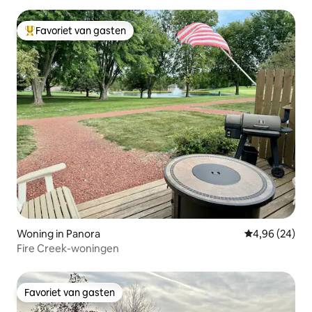
Favoriet van gasten
Topfavoriet van gasten
Woning in Panora
Gemiddelde be
4,96 (24)
Fire Creek-woningen
Favoriet van gasten
Favoriet van gasten