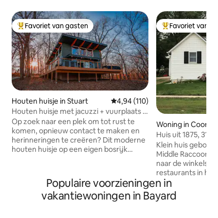
Favoriet van gasten
Favoriet van g
Topfavoriet van gasten
Topfavoriet van 
Houten huisje in Stuart
Gemiddelde beoordeling van 4,94
4,94 (110)
Houten huisje met jacuzzi + vuurplaats +
privé-paden
Op zoek naar een plek om tot rust te
Woning in Coon R
komen, opnieuw contact te maken en
Huis uit 1875, 31
herinneringen te creëren? Dit moderne
Rapids IA
Klein huis gebouwd
houten huisje op een eigen bosrijk
Middle Raccoon River. Het is zes 
terrein ligt op 30 minuten van WDM en
naar de winkels, 
op 90 minuten van Omaha en is
restaurants in he
ontworpen voor stellen, gezinnen en
Populaire voorzieningen in
bijgewerkte wande
kleine groepen. Gasten houden van: •
toegang tot de rivi
vakantiewoningen in Bayard
Hottub onder de sterren • Uitzicht
kano's/kajaks bin
vanuit elke kamer • Buitenvuurplaats en
voordeur. Toegang
open haard • Volledig gevulde keuken •