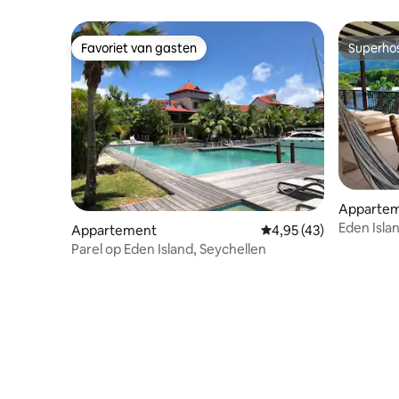
Favoriet van gasten
Superho
Favoriet van gasten
Superho
Apparteme
Eden Isla
Appartement
Gemiddelde beoordelin
4,95 (43)
Parel op Eden Island, Seychellen