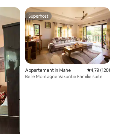
Superhost
Superhost
ecensies
Appartement in Mahe
Gemiddelde beoordeling
4,79 (120)
Belle Montagne Vakantie Familie suite