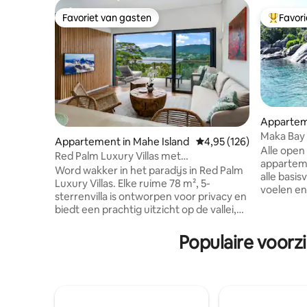
Favoriet van gasten
Favor
Favoriet van gasten
Topfavor
Apparteme
Maka Bay
Appartement in Mahe Island
Gemiddelde beoordeling 
4,95 (126)
Alle open
Red Palm Luxury Villas met
apparteme
privézwembaden
Word wakker in het paradijs in Red Palm
alle basis
Luxury Villas. Elke ruime 78 m², 5-
voelen en 
sterrenvilla is ontworpen voor privacy en
Ontspan m
biedt een prachtig uitzicht op de vallei,
elke minu
de bergen en de oceaan. Neem een duik
regenacht
in je eigen zoutwater-infinity pool en
Populaire voorz
gewoon na
ontspan vervolgens op een kingsize bed
een boot 
met zacht beddengoed en kussens die
hun ontwe
zijn gekozen voor de perfecte
maken. Op
nachtrust. Een moderne keuken en een
de breken
koffiemachine van boon tot kopje
Geniet va