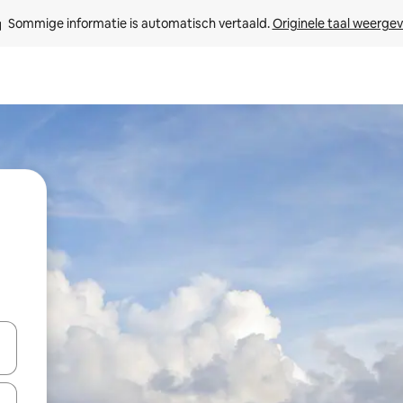
Sommige informatie is automatisch vertaald. 
Originele taal weerge
een keuze met je de pijltjestoetsen omhoog en omlaag, óf door te tik