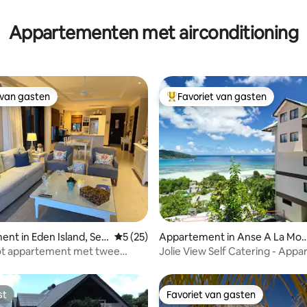
Appartementen met airconditioning
 van gasten
Favoriet van gasten
 van gasten
Topfavoriet van gasten
g van 4,91 uit 5, 23 recensies
nt in Eden Island, Sey
Gemiddelde beoordeling van 5 uit 5, 25 r
5 (25)
Appartement in Anse A La Mo
he
ot appartement met twee
Jolie View Self Catering - App
ers
met 1 slaapkamer
st
Favoriet van gasten
st
Favoriet van gasten