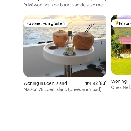
Home
Privéwoning in de buurt van de stad met
prachtig uitzicht
Favoriet van gasten
Favor
Favoriet van gasten
Topfavor
Woning
Woning in Eden Island
Gemiddelde beoordeling
4,92 (83)
Chez Nell
Maison 78 Eden Island (privézwembad)