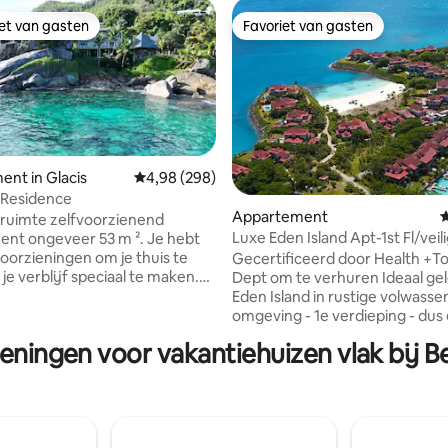
iet van gasten
Favoriet van gasten
iet van gasten
Favoriet van gasten
nt in Glacis
Gemiddelde beoordeling van 4,98 uit 5, 298 r
4,98 (298)
 Residence
van 4,95 uit 5, 126 recensies
Appartement
G
 ruimte zelfvoorzienend
Luxe Eden Island Apt-1st Fl/veili
nt ongeveer 53 m ². Je hebt
de buurt van het zwembad
voorzieningen om je thuis te
Gecertificeerd door Health +T
je verblijf speciaal te maken.
Dept om te verhuren Ideaal gelegen op
et het geweldige uitzicht dat
Eden Island in rustige volwasse
ut verandert, elke dag. Zelfs op
omgeving - 1e verdieping - dus
ige dagen is het grappig om
kindveilig appartement zonder
ieningen voor vakantiehuizen vlak bij B
ar de zee te kijken en je op
tot open water - uitzicht op de baai -
te voelen terwijl je de druppels
grote open keuken + woonkam
rpen op de vlakke zee ziet
naar een mooi balkon voor bui
 winderige dagen kijk je naar
dineren - hoofdslaapkamer met
de golven vlak voor je terras.
bed, eigen badkamer + eigen 
n het eilandleven met de