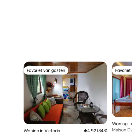
Favoriet van gasten
Favoriet
Favoriet van gasten
Favoriet
Woning in
Maison D'
Woning in Victoria
Gemiddelde beoordeling 
4,92 (343)