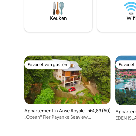
voegen comfort toe, terwijl een op het
gemakken
eiland geïnspireerde inrichting en
midden in
milieuvriendelijke accenten elk verblijf
Keuken
Wifi
ontspannend, stijlvol en onvergetelijk
maken.
Favoriet van gasten
Favoriet
Favoriet van gasten
Favoriet
Appartement in Anse Royale
Gemiddelde beoordeling
4,83 (60)
Apparte
„Ocean“ Fler Payanke Seaview
EDEN ISL
Apartment
appartem