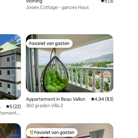
Woning
Gemiddelde beoord
5 (3)
Josies Cottage - ganzes Haus
Favoriet van gasten
Favoriet van gasten
Appartement in Beau Vallon
Gemiddelde beoordelin
4,94 (83)
360 graden Villa 2
ecensies
uc
Gemiddelde beoordeling van 5 uit 5, 22 recensies
5 (22)
artement
Favoriet van gasten
Topfavoriet van gasten