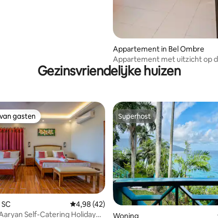
Appartement in Bel Ombre
Appartement met uitzicht op d
Gezinsvriendelijke huizen
 van gasten
Superhost
 van gasten
Superhost
 SC
Gemiddelde beoordeling van 4,98 uit 5, 42 
4,98 (42)
Aaryan Self-Catering Holiday
van 4,92 uit 5, 343 recensies
Woning