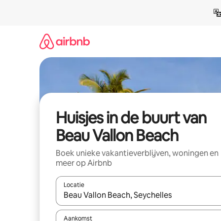
Ga
direct
naar
inhoud
Huisjes in de buurt van
Beau Vallon Beach
Boek unieke vakantieverblijven, woningen en
meer op Airbnb
Locatie
Wanneer er suggesties beschikbaar zijn, maak je 
Aankomst