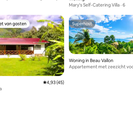
Mary's Self-Catering Villa · 6
iet van gasten
Superhost
iet van gasten
Superhost
Woning in Beau Vallon
Appartement met zeezicht voo
personen (Lemongrass Lodge)
Gemiddelde beoordeling van 4,93 uit 5, 45 
4,93 (45)
 van 4,92 uit 5, 83 recensies
a