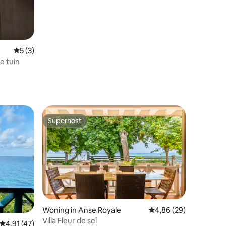
Gemiddelde beoordeling van 5 uit 5, 3 recensies
5 (3)
e tuin
Superhost
Superhost
Woning in Anse Royale
Gemiddelde beoordelin
4,86 (29)
recensies
Villa Fleur de sel
Gemiddelde beoordeling van 4,91 uit 5, 47 recensies
4,91 (47)