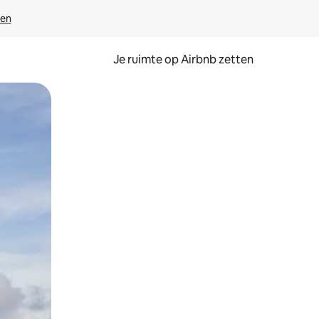
ven
Je ruimte op Airbnb zetten
ken of swipen.