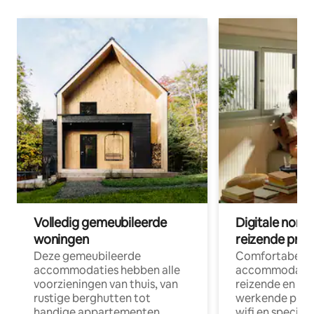
Volledig gemeubileerde
Digitale nom
woningen
reizende prof
Deze gemeubileerde
Comfortabele
accommodaties hebben alle
accommodatie
voorzieningen van thuis, van
reizende en op
rustige berghutten tot
werkende profe
handige appartementen
wifi en special