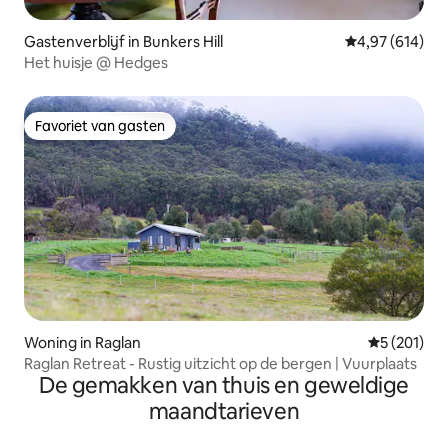
Gastenverblijf in Bunkers Hill
Gemiddelde beo
4,97 (614)
Het huisje @ Hedges
Favoriet van gasten
Favoriet van gasten
Woning in Raglan
Gemiddelde 
5 (201)
Raglan Retreat - Rustig uitzicht op de bergen | Vuurplaats
De gemakken van thuis en geweldige
maandtarieven