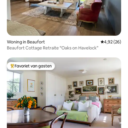
Woning in Beaufort
Gemiddelde be
4,92 (26)
Beaufort Cottage Retraite “Oaks on Havelock”
Favoriet van gasten
Topfavoriet van gasten