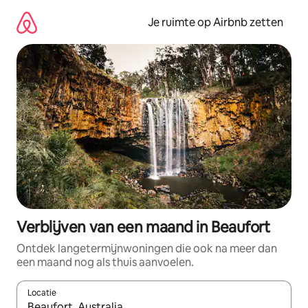
Ga
direct
Je ruimte op Airbnb zetten
naar
inhoud
Verblijven van een maand in Beaufort
Ontdek langetermijnwoningen die ook na meer dan
een maand nog als thuis aanvoelen.
Locatie
Wanneer er suggesties beschikbaar zijn, maak je een keuze met