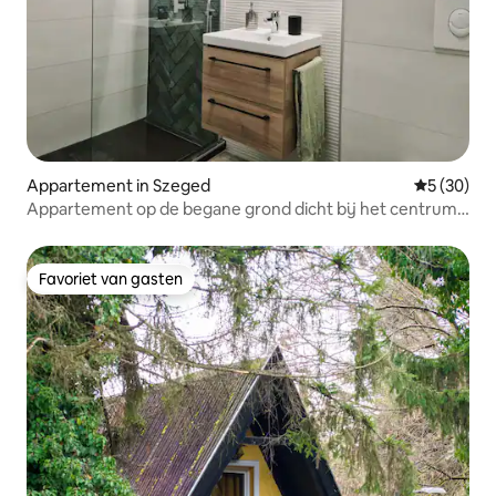
Appartement in Szeged
Gemiddelde
5 (30)
Appartement op de begane grond dicht bij het centrum
van Szeged
Favoriet van gasten
Favoriet van gasten