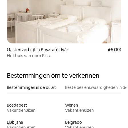
Gastenverblijf in Pusztaföldvár
Gemiddelde
5 (10)
Het huis van oom Pista
Bestemmingen om te verkennen
Bestemmingen in de buurt
Beste bezienswaardigheden in de
Boedapest
Wenen
Vakantiehuizen
Vakantiehuizen
Ljubljana
Belgrado
Vakantiehuizen
Vakantiehuizen