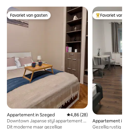
Favoriet van gasten
Favoriet van g
Favoriet van gasten
Topfavoriet van 
Appartement in Szeged
Gemiddelde beoordeling van 4,8
4,86 (28)
Downtown Japanse stijl appartement -
Appartement in S
Okaeri
Dit moderne maar gezellige
Gezellig rustig stu