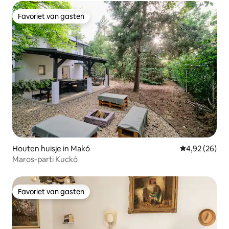
Favoriet van gasten
Favoriet van gasten
Houten huisje in Makó
Gemiddelde be
4,92 (26)
Maros-parti Kuckó
Favoriet van gasten
Favoriet van gasten