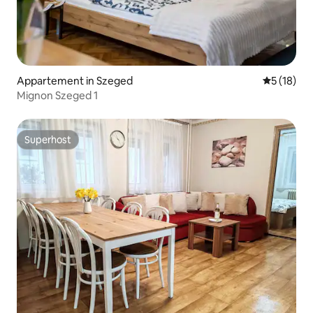
Appartement in Szeged
Gemiddelde
5 (18)
Mignon Szeged 1
Superhost
Superhost