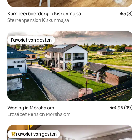
Kampeerboerderij in Kiskunmajsa
Gemiddeld
5 (3)
Sterrenpension Kiskunmajsa
Favoriet van gasten
Favoriet van gasten
Woning in Mórahalom
Gemiddelde be
4,95 (39)
Erzsébet Pension Mórahalom
Favoriet van gasten
Topfavoriet van gasten