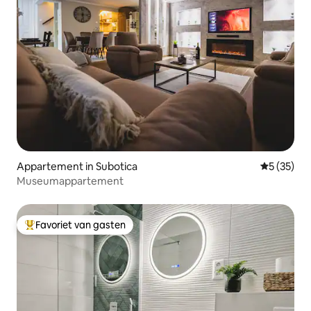
Appartement in Subotica
Gemiddelde
5 (35)
Museumappartement
Favoriet van gasten
Topfavoriet van gasten