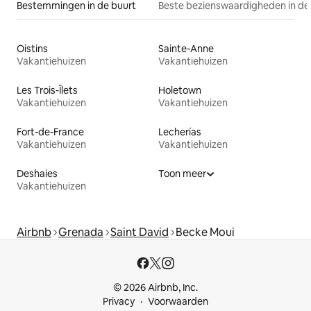
Bestemmingen in de buurt
Beste bezienswaardigheden in de
Oistins
Sainte-Anne
Vakantiehuizen
Vakantiehuizen
Les Trois-Îlets
Holetown
Vakantiehuizen
Vakantiehuizen
Fort-de-France
Lecherías
Vakantiehuizen
Vakantiehuizen
Deshaies
Toon meer
Vakantiehuizen
Airbnb
Grenada
Saint David
Becke Moui
© 2026 Airbnb, Inc.
Privacy
Voorwaarden