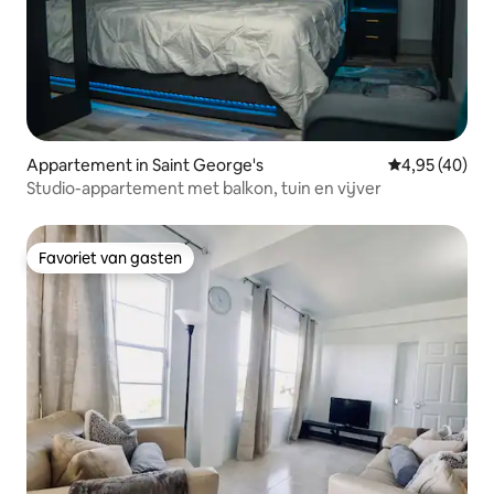
Appartement in Saint George's
Gemiddelde be
4,95 (40)
Studio-appartement met balkon, tuin en vijver
Favoriet van gasten
Favoriet van gasten