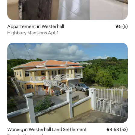
Appartement in Westerhall
Gemiddeld
5 (5)
Highbury Mansions Apt 1
Woning in Westerhall Land Settlement
Gemiddelde be
4,68 (53)