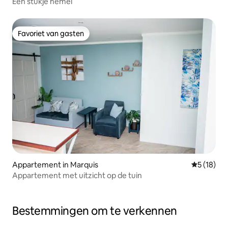
Een stukje hemel
Favoriet van gasten
Favoriet van gasten
Appartement in Marquis
Gemiddelde
5 (18)
Appartement met uitzicht op de tuin
Bestemmingen om te verkennen