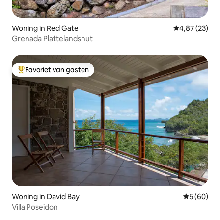
Woning in Red Gate
Gemiddelde be
4,87 (23)
Grenada Plattelandshut
Favoriet van gasten
Topfavoriet van gasten
Woning in David Bay
Gemiddelde
5 (60)
Villa Poseidon