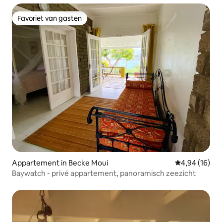
Favoriet van gasten
Favoriet van gasten
Appartement in Becke Moui
Gemiddelde be
4,94 (16)
Baywatch - privé appartement, panoramisch zeezicht