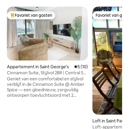
Favoriet van gasten
Favoriet van gas
Topfavoriet van gasten
Favoriet van gas
Appartement in Saint George's
Gemiddelde beoordeling van 
5 (10)
Cinnamon Suite, Stijlvol 2BR | Central St
George
Geniet van een comfortabel en stijlvol
verblijf in de Cinnamon Suite @ Amber
Spice — een gloednieuw, zorgvuldig
ontworpen toevluchtsoord met 2
slaapkamers in het hart van St. George's.
Deze woning ligt op de
benedenverdieping van onze nieuw
gebouwde accommodatie en biedt een
Loft in Saint Pauls
rustige, privéomgeving met uitzicht op
Loft-appartement
de oceaan en gemakkelijke toegang tot