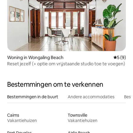
Woning in Wongaling Beach
Gemiddeld
5 (9)
Reset jezelf (+ optie om vrijstaande studio toe te voegen)
Bestemmingen om te verkennen
Bestemmingen in de buurt
Andere accommodaties
Best
Cairns
Townsville
Vakantiehuizen
Vakantiehuizen
Port Douglas
Airlie Beach