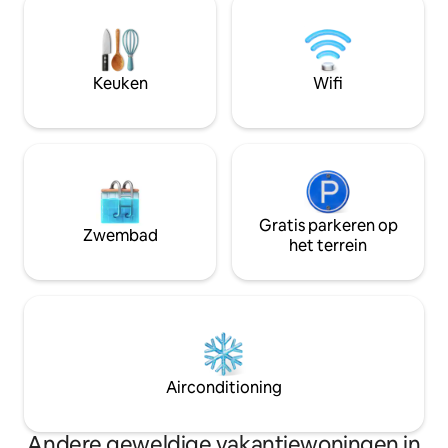
van het historische terrein van Cutten
binnen-buitenstr
Brothers en de uitkijkpost op de oceaan.
tropische tuinen v
Eeuwenoude historische mangobomen
Dicht bij het stra
in de achtertuin. • Gezinsvriendelijk. •
stadscentrum, rest
Keuken
Wifi
Huisdiervriendelijk. Nieuw, airco overal
Wij kunnen op aa
(onderschuif) bed
Gratis parkeren op
Zwembad
het terrein
Airconditioning
Andere geweldige vakantiewoningen in