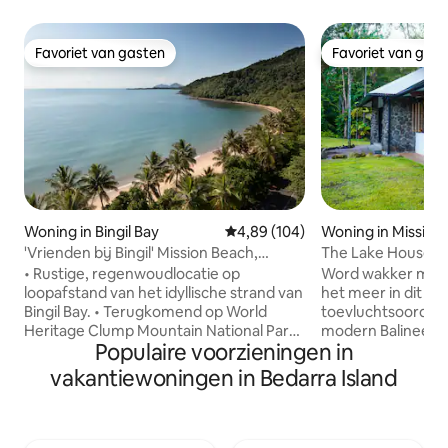
Favoriet van gasten
Favoriet van gas
Favoriet van gasten
Favoriet van gas
Woning in Bingil Bay
Gemiddelde beoordeling van 4,89
4,89 (104)
Woning in Mission
'Vrienden bij Bingil' Mission Beach,
The Lake House
uitzicht op het regenwoud
• Rustige, regenwoudlocatie op
Word wakker met
loopafstand van het idyllische strand van
het meer in dit af
Bingil Bay. • Terugkomend op World
toevluchtsoord. P
Heritage Clump Mountain National Park
modern Balinees-g
Populaire voorzieningen in
en populaire bushwalking spot, Bicton
overal marmeren 
Hill."Waar het regenwoud de zee
gesneden houten
vakantiewoningen in Bedarra Island
ontmoet". • Stil, privé gevoel met een
vulkanische rotsw
spectaculair uitzicht op de achtertuin
tropische oase in 
van Bicton Hill dat boven weelderige
omgeving. Uitzich
regenwoudkloof uitsteekt. • 30 meter
elke ruimte van he