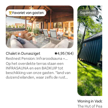
Favoriet van gasten
Superhost
Topfavoriet van gasten
Superhost
Chalet in Dunasziget
Gemiddelde beoordeling van 4,95
4,95 (164)
Restnest Pension: Infraroodsauna +
kuipbad
Op het overdekte terras staan een
INFRASAUNA en een BADKUIP tot
beschikking van onze gasten. "land van
duizend eilanden, waar zelfs de rust
komt om te ontspannen" Wij zijn een
ideale keuze voor zowel passieve als
actieve recreatie. Het huis met
airconditioning is goed gelegen, er zijn
geen directe buren, de bestaande zijn
Woning in Vadosf
op voldoende afstand. Ons vakantiehuis
The Hut of Peace