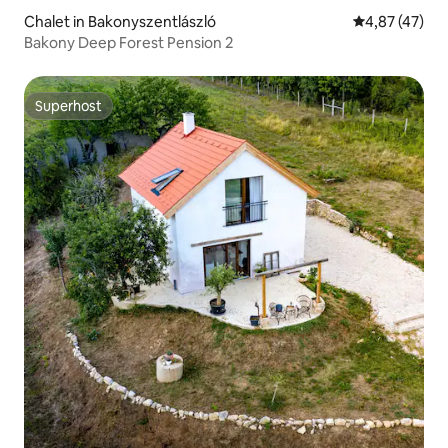
Chalet in Bakonyszentlászló
Gemiddelde be
4,87 (47)
Bakony Deep Forest Pension 2
Superhost
Superhost