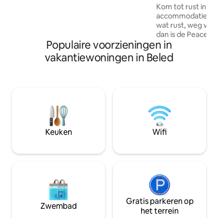
ligt niet direct aan het water, maar aan
Kom tot rust in de
de overkant van de weg loopt de
accommodatie. Als
gereguleerde Donau-arm. De lokale
wat rust, weg van 
toeristenbelasting moet apart worden
dan is de Peace Hu
betaald, het tarief is 300
Populaire voorzieningen in
charmante landhuis
HUF/persoon/nacht.
een doodlopende s
vakantiewoningen in Beled
dorpje, midden in
buren, in volledige rust. De 
ideale plek als: • je zou je terugtrekken
voor een weekend m
ontspannen na een 
gebruik van het b
worden aangemeld
kosten met zich m
Keuken
Wifi
forint
Gratis parkeren op
Zwembad
het terrein