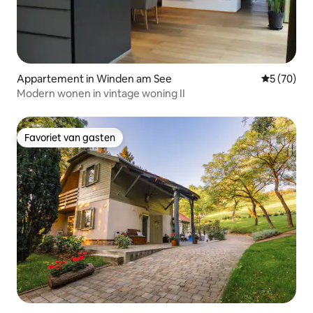
Appartement in Winden am See
Gemiddelde
5 (70)
Modern wonen in vintage woning II
Favoriet van gasten
Favoriet van gasten