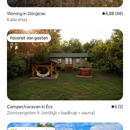
Woning in Dörgicse
Gemiddelde be
4,88 (48)
KalácsHáz
Favoriet van gasten
Favoriet van gasten
Camper/caravan in Écs
Gemiddeld
5 (5)
Zonovergoten II. (ontbijt + badkuip + sauna)