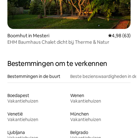
Boomhut in Mesteri
Gemiddelde be
4,98 (63)
EHM Baumhaus Chalet dicht bij Therme & Natur
Bestemmingen om te verkennen
Bestemmingen in de buurt
Beste bezienswaardigheden in de
Boedapest
Wenen
Vakantiehuizen
Vakantiehuizen
Venetië
München
Vakantiehuizen
Vakantiehuizen
Ljubljana
Belgrado