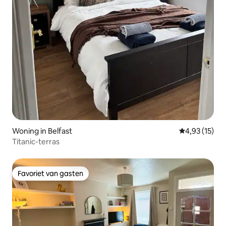
Woning in Belfast
Gemiddelde be
4,93 (15)
Titanic-terras
Favoriet van gasten
Favoriet van gasten