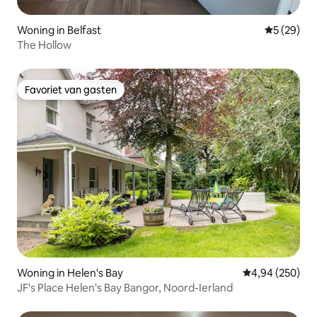
Woning in Belfast
Gemiddelde
5 (29)
The Hollow
Favoriet van gasten
Favoriet van gasten
Woning in Helen's Bay
Gemiddelde beo
4,94 (250)
JF's Place Helen's Bay Bangor, Noord-Ierland