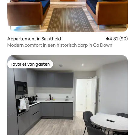
Appartement in Saintfield
Gemiddelde be
4,82 (90)
Modern comfort in een historisch dorp in Co Down.
Favoriet van gasten
Favoriet van gasten