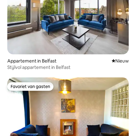
Appartement in Belfast
Nieuwe ac
Nieuw
Stijlvol appartement in Belfast
Favoriet van gasten
Favoriet van gasten