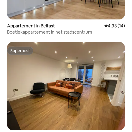
Appartement in Belfast
Gemiddelde be
4,93 (14)
Boetiekappartement in het stadscentrum
Superhost
Superhost