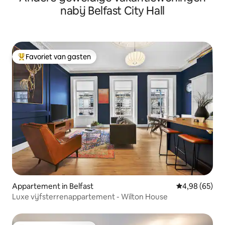
nabij Belfast City Hall
Favoriet van gasten
Topfavoriet van gasten
Appartement in Belfast
Gemiddelde be
4,98 (65)
Luxe vijfsterrenappartement - Wilton House