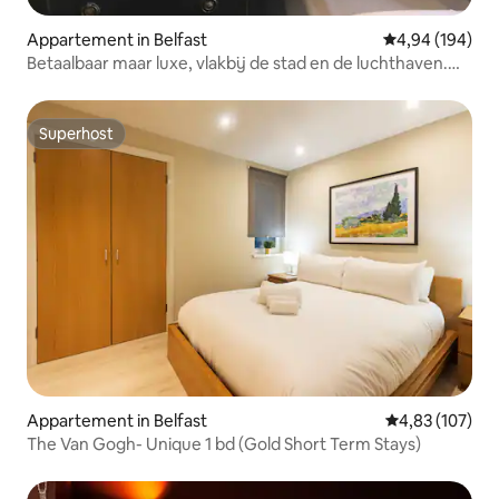
Appartement in Belfast
Gemiddelde beo
4,94 (194)
Betaalbaar maar luxe, vlakbij de stad en de luchthaven.
Fleadh
Superhost
Superhost
Appartement in Belfast
Gemiddelde beo
4,83 (107)
The Van Gogh- Unique 1 bd (Gold Short Term Stays)