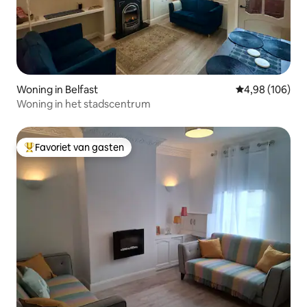
Woning in Belfast
Gemiddelde beo
4,98 (106)
Woning in het stadscentrum
Favoriet van gasten
Topfavoriet van gasten