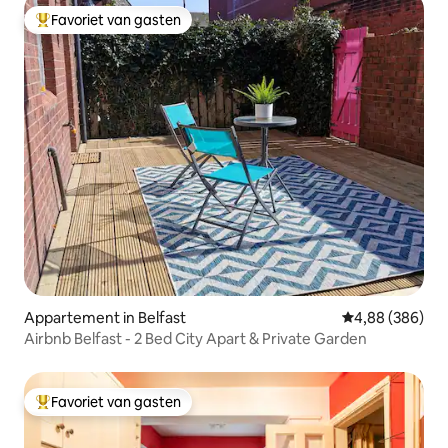
Favoriet van gasten
Topfavoriet van gasten
Appartement in Belfast
Gemiddelde beo
4,88 (386)
Airbnb Belfast - 2 Bed City Apart & Private Garden
Favoriet van gasten
Topfavoriet van gasten