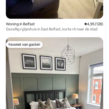
Woning in Belfast
Gemiddelde beo
4,95 (128)
Gezellig rijtjeshuis in East Belfast, korte rit naar de stad
Favoriet van gasten
Favoriet van gasten