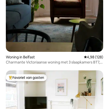
Woning in Belfast
Gemiddelde beo
4,98 (128)
Charmante Victoriaanse woning met 3 slaapkamers BT7,
parkeerplaats en patio
Favoriet van gasten
Topfavoriet van gasten