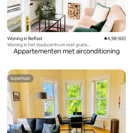
Woning in Belfast
Gemiddelde be
4,98 (60)
Woning in het stadscentrum met gratis
Appartementen met airconditioning
parkeergelegenheid
Superhost
Superhost