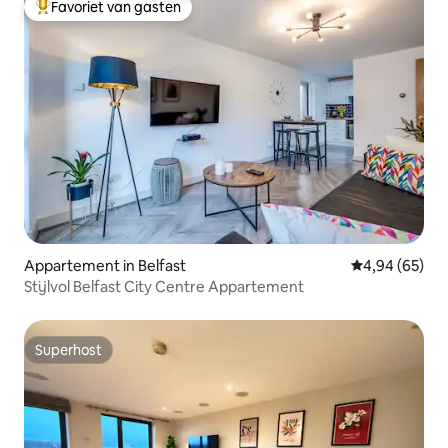
Favoriet van gasten
Topfavoriet van gasten
Appartement in Belfast
Gemiddelde be
4,94 (65)
Stijlvol Belfast City Centre Appartement
Superhost
Superhost