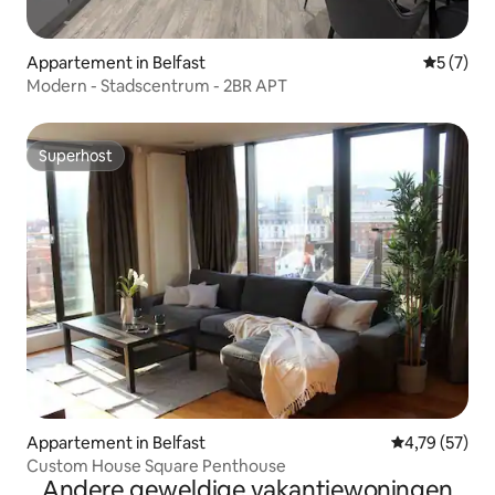
Appartement in Belfast
Gemiddeld
5 (7)
Modern - Stadscentrum - 2BR APT
Superhost
Superhost
Appartement in Belfast
Gemiddelde be
4,79 (57)
Custom House Square Penthouse
Andere geweldige vakantiewoningen