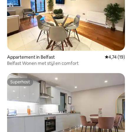
Appartement in Belfast
Gemiddelde be
4,74 (19)
Belfast Wonen met stijl en comfort
Superhost
Superhost