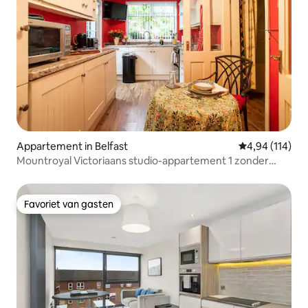
Appartement in Belfast
Gemiddelde beo
4,94 (114)
Mountroyal Victoriaans studio-appartement 1 zonder
catering
Favoriet van gasten
Favoriet van gasten