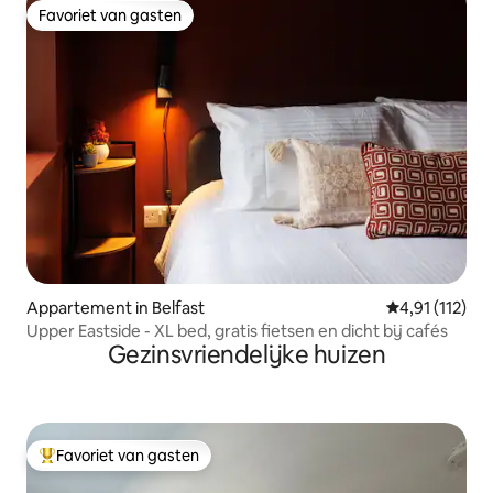
Favoriet van gasten
Favoriet van gasten
Appartement in Belfast
Gemiddelde be
4,91 (112)
Upper Eastside - XL bed, gratis fietsen en dicht bij cafés
Gezinsvriendelijke huizen
Favoriet van gasten
Topfavoriet van gasten