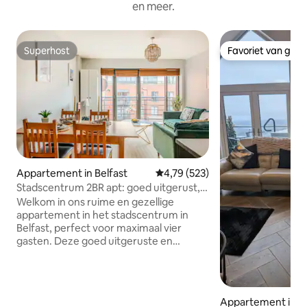
en meer.
Superhost
Favoriet van gas
Superhost
Favoriet van gas
Appartement in Belfast
Gemiddelde beoordeling van 4,79
4,79 (523)
Stadscentrum 2BR apt: goed uitgerust,
gratis parkeren
Welkom in ons ruime en gezellige
appartement in het stadscentrum in
Belfast, perfect voor maximaal vier
gasten. Deze goed uitgeruste en
comfortabele accommodatie biedt een
handige parkeerplaats voor gasten en
internettoegang tijdens het verblijf. Het
appartement beschikt over een volledig
Appartement in Be
uitgeruste keuken met alle benodigde