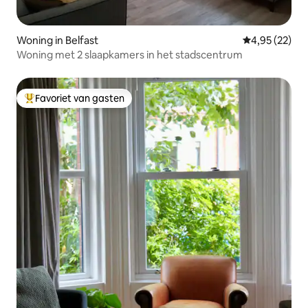
Woning in Belfast
Gemiddelde be
4,95 (22)
Woning met 2 slaapkamers in het stadscentrum
Favoriet van gasten
Topfavoriet van gasten