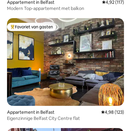
Appartement in Belfast
Gemiddelde beo
4,92 (117)
Modern Top-appartement met balkon
Favoriet van gasten
Topfavoriet van gasten
Appartement in Belfast
Gemiddelde beo
4,98 (123)
Eigenzinnige Belfast City Centre flat