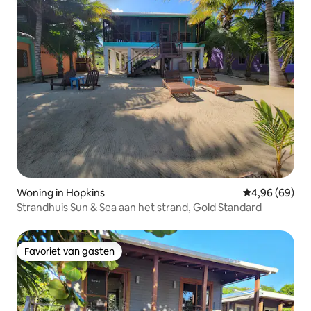
Woning in Hopkins
Gemiddelde be
4,96 (69)
Strandhuis Sun & Sea aan het strand, Gold Standard
Favoriet van gasten
Favoriet van gasten