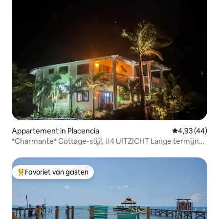
Appartement in Placencia
Gemiddelde be
4,93 (44)
*Charmante* Cottage-stijl, #4 UITZICHT Lange termijn
TARIEVEN
Favoriet van gasten
Topfavoriet van gasten