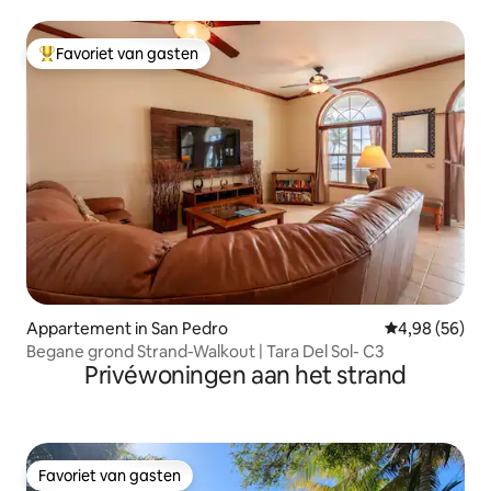
Favoriet van gasten
Topfavoriet van gasten
Appartement in San Pedro
Gemiddelde be
4,98 (56)
Begane grond Strand-Walkout | Tara Del Sol- C3
Privéwoningen aan het strand
Favoriet van gasten
Favoriet van gasten