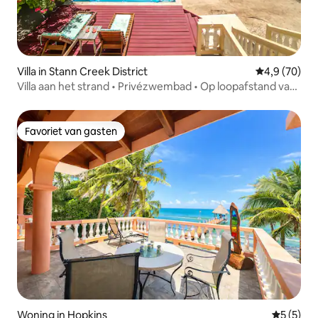
Villa in Stann Creek District
Gemiddelde b
4,9 (70)
Villa aan het strand • Privézwembad • Op loopafstand van
restaurants
Favoriet van gasten
Favoriet van gasten
Woning in Hopkins
Gemiddeld
5 (5)