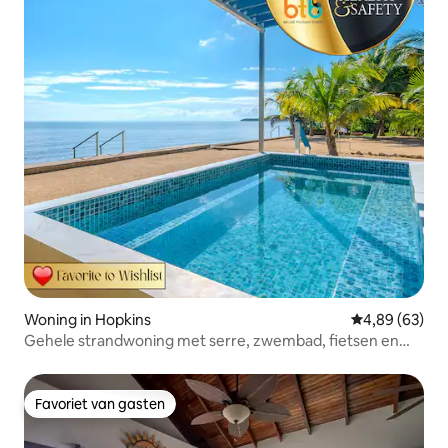
Woning in Hopkins
Gemiddelde be
4,89 (63)
Gehele strandwoning met serre, zwembad, fietsen en
meer
Favoriet van gasten
Favoriet van gasten