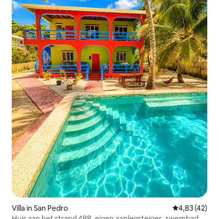
Villa in San Pedro
Gemiddelde be
4,83 (42)
Huis aan het strand 4BR, eigen aanlegsteiger, zwembad,