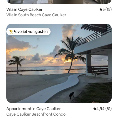
Villa in Caye Caulker
Gemiddelde
5 (15)
Villa in South Beach Caye Caulker
Favoriet van gasten
Topfavoriet van gasten
Appartement in Caye Caulker
Gemiddelde be
4,94 (51)
Caye Caulker Beachfront Condo