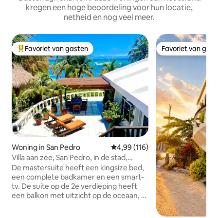
kregen een hoge beoordeling voor hun locatie,
netheid en nog veel meer.
Favoriet van gasten
Favoriet van gas
Topfavoriet van gasten
Favoriet van gas
Woning in San Pedro
Gemiddelde beoordeling van 4,99
4,99 (116)
Villa aan zee, San Pedro, in de stad,
droomhuis
De mastersuite heeft een kingsize bed,
een complete badkamer en een smart-
tv. De suite op de 2e verdieping heeft
een balkon met uitzicht op de oceaan, 2
queensize bedden, complete badkamer,
tv, kleine koelkast en koffiepot. 3e