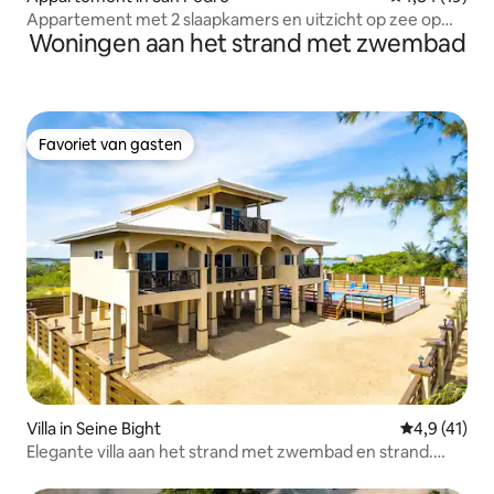
Appartement met 2 slaapkamers en uitzicht op zee op
Woningen aan het strand met zwembad
het strand in de stad!
Favoriet van gasten
Favoriet van gasten
Villa in Seine Bight
Gemiddelde b
4,9 (41)
Elegante villa aan het strand met zwembad en strand.
Plezier voor het hele gezin