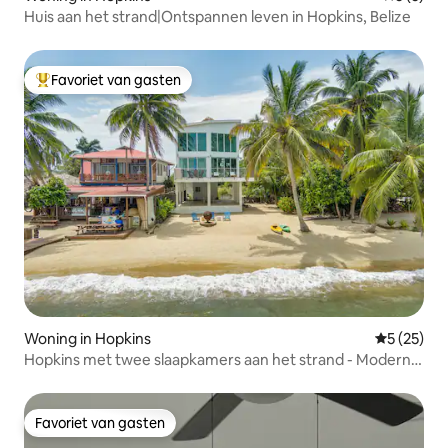
Huis aan het strand|Ontspannen leven in Hopkins, Belize
Favoriet van gasten
Topfavoriet van gasten
Woning in Hopkins
Gemiddelde
5 (25)
Hopkins met twee slaapkamers aan het strand - Modern
en gezellig
Favoriet van gasten
Favoriet van gasten