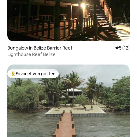
Bungalow in Belize Barrier Reef
Gemiddelde
5 (12)
Lighthouse Reef Belize
Favoriet van gasten
Topfavoriet van gasten