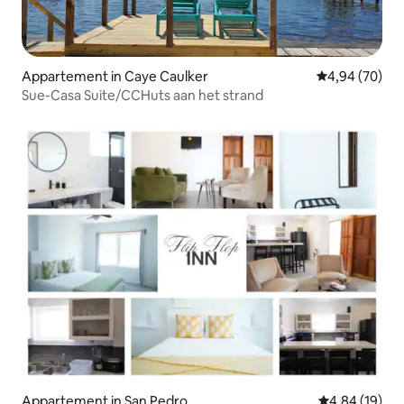
Appartement in Caye Caulker
Gemiddelde be
4,94 (70)
Sue-Casa Suite/CCHuts aan het strand
Appartement in San Pedro
Gemiddelde be
4,84 (19)