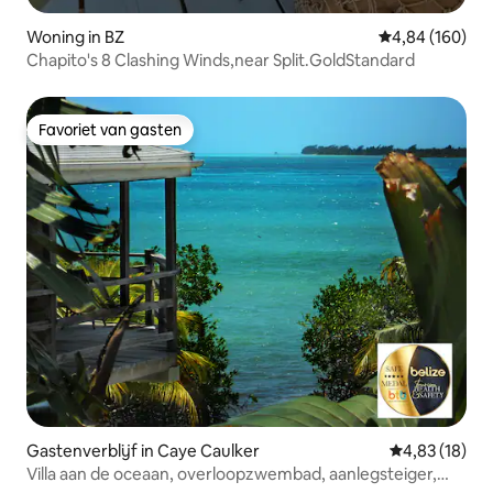
Woning in BZ
Gemiddelde beo
4,84 (160)
Chapito's 8 Clashing Winds,near Split.GoldStandard
Favoriet van gasten
Favoriet van gasten
Gastenverblijf in Caye Caulker
Gemiddelde be
4,83 (18)
Villa aan de oceaan, overloopzwembad, aanlegsteiger,