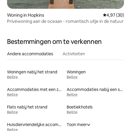
Woning in Hopkins
Gemiddelde be
4,97 (30)
Privéwoning aan de oceaan - romantisch uitje in de natuur
Bestemmingen om te verkennen
Andere accommodaties
Activiteiten
Woningen nabij het strand
Woningen
Belize
Belize
Accommodaties met een zwembad
Accommodaties nabij een strand
Belize
Belize
Flats nabij het strand
Boetiekhotels
Belize
Belize
Huisdiervriendelijke accommodaties
Toon meer
Belize