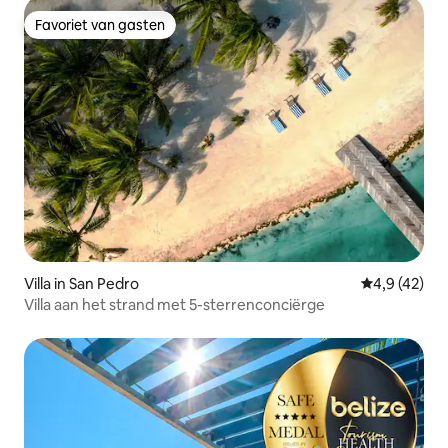
Favoriet van gasten
Favoriet van gasten
Villa in San Pedro
Gemiddelde b
4,9 (42)
Villa aan het strand met 5-sterrenconciërge