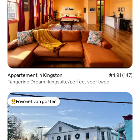
Appartement in Kingston
Gemiddelde beo
4,91 (147)
Tangerine Dream~kingsuite/perfect voor twee
Favoriet van gasten
Topfavoriet van gasten