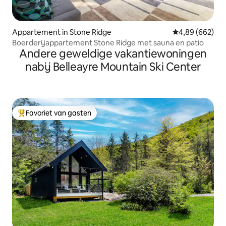
Appartement in Stone Ridge
Gemiddelde beo
4,89 (662)
Boerderijappartement Stone Ridge met sauna en patio
Andere geweldige vakantiewoningen
nabij Belleayre Mountain Ski Center
Favoriet van gasten
Topfavoriet van gasten