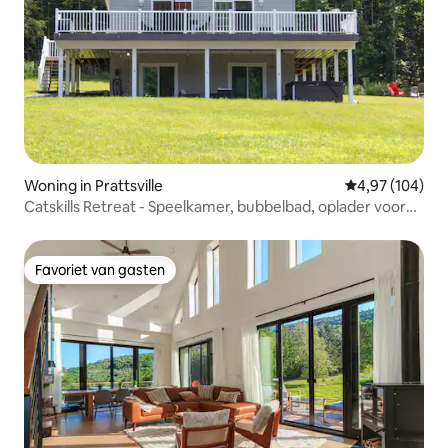
Woning in Prattsville
Gemiddelde beo
4,97 (104)
Catskills Retreat - Speelkamer, bubbelbad, oplader voor
elektrische auto's
Favoriet van gasten
Favoriet van gasten