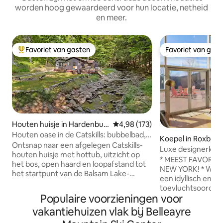
worden hoog gewaardeerd voor hun locatie, netheid
en meer.
Favoriet van gasten
Favoriet van gas
Topfavoriet van gasten
Favoriet van gas
Houten huisje in Hardenbur
Gemiddelde beoordeling van 4,98
4,98 (173)
gh
Houten oase in de Catskills: bubbelbad,
Koepel in Roxbury
wandelen, beek, ontspannen
Ontsnap naar een afgelegen Catskills-
Luxe designerkoep
houten huisje met hottub, uitzicht op
Catskills
* MEEST FAVORIET
het bos, open haard en loopafstand tot
NEW YORK! * Welko
het startpunt van de Balsam Lake-
een idyllisch en 
wandelroute. Ontspan in de hottub
toevluchtsoord vo
onder de sterren, geniet van koffie op
Populaire voorzieningen voor
genesteld op vijf 
het terras naast een kabbelend beekje
vanuit elke kamer
vakantiehuizen vlak bij Belleayre
en kom tot rust bij de historische open
adembenemend uit
haard uit 1920. Slechts 10 minuten naar