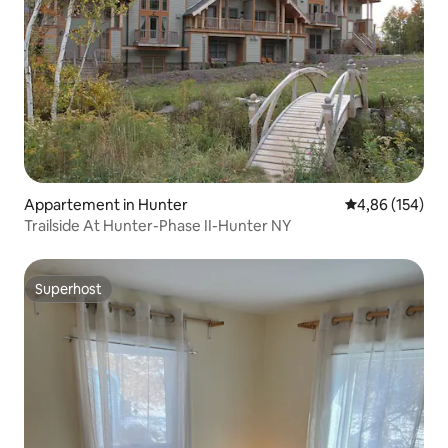
Appartement in Hunter
Gemiddelde beo
4,86 (154)
Trailside At Hunter-Phase II-Hunter NY
Superhost
Superhost