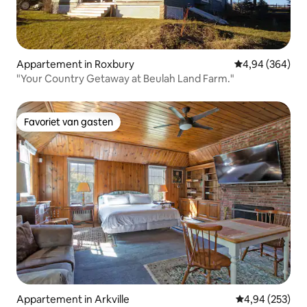
Appartement in Roxbury
Gemiddelde beo
4,94 (364)
"Your Country Getaway at Beulah Land Farm."
Favoriet van gasten
Favoriet van gasten
Appartement in Arkville
Gemiddelde beo
4,94 (253)