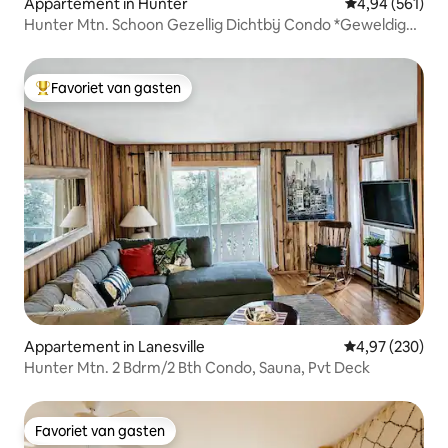
Appartement in Hunter
Gemiddelde beo
4,94 (561)
Hunter Mtn. Schoon Gezellig Dichtbij Condo *Geweldige
recensies*
Favoriet van gasten
Topfavoriet van gasten
Appartement in Lanesville
Gemiddelde beo
4,97 (230)
Hunter Mtn. 2 Bdrm/2 Bth Condo, Sauna, Pvt Deck
Favoriet van gasten
Favoriet van gasten