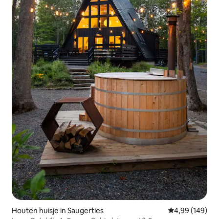
Houten huisje in Saugerties
Gemiddelde beo
4,99 (149)