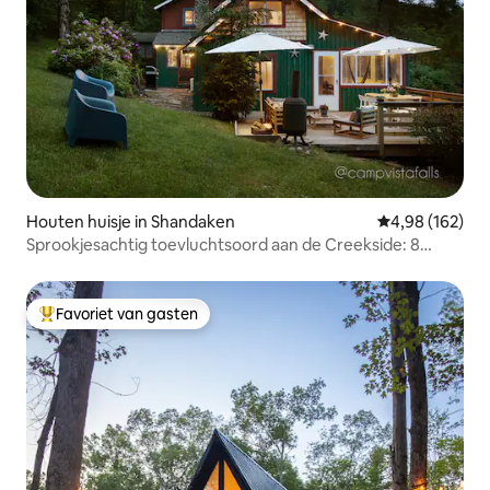
Houten huisje in Shandaken
Gemiddelde beo
4,98 (162)
Sprookjesachtig toevluchtsoord aan de Creekside: 8
hectare met episch uitzicht
Favoriet van gasten
Topfavoriet van gasten