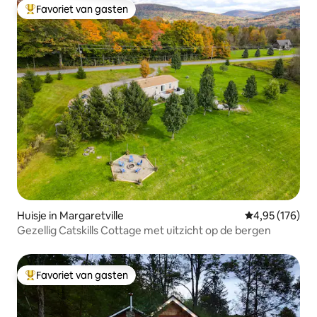
Favoriet van gasten
Topfavoriet van gasten
Huisje in Margaretville
Gemiddelde beo
4,95 (176)
Gezellig Catskills Cottage met uitzicht op de bergen
Favoriet van gasten
Topfavoriet van gasten