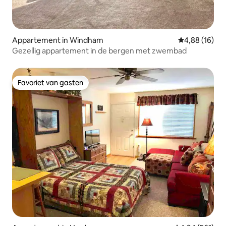
Appartement in Windham
Gemiddelde be
4,88 (16)
Gezellig appartement in de bergen met zwembad
Favoriet van gasten
Favoriet van gasten