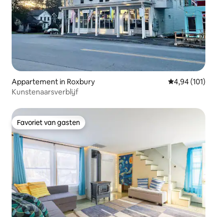
Appartement in Roxbury
Gemiddelde beo
4,94 (101)
Kunstenaarsverblijf
Favoriet van gasten
Favoriet van gasten