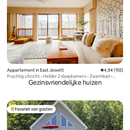
Appartement in East Jewett
Gemiddelde beo
4,94 (155)
Prachtig uitzicht • Helder 2 slaapkamers • Zwembad •
Gezinsvriendelijke huizen
Dicht bij boerderij • Meren • Boerderij
Favoriet van gasten
Topfavoriet van gasten