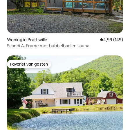
Woning in Prattsville
Gemiddelde beo
4,99 (149)
Scandi A-Frame met bubbelbad en sauna
Favoriet van gasten
Favoriet van gasten