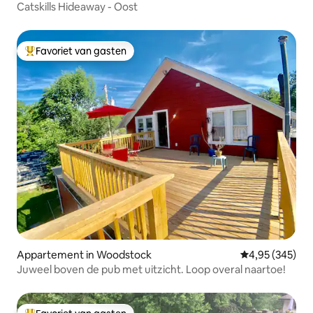
Catskills Hideaway - Oost
Favoriet van gasten
Topfavoriet van gasten
Appartement in Woodstock
Gemiddelde beo
4,95 (345)
Juweel boven de pub met uitzicht. Loop overal naartoe!