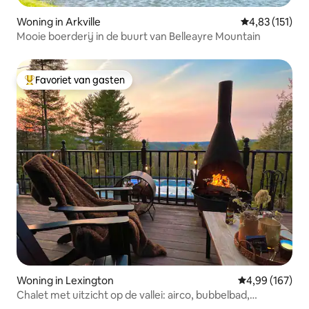
Woning in Arkville
Gemiddelde beo
4,83 (151)
Mooie boerderij in de buurt van Belleayre Mountain
Favoriet van gasten
Topfavoriet van gasten
Woning in Lexington
Gemiddelde beo
4,99 (167)
Chalet met uitzicht op de vallei: airco, bubbelbad,
vuurplaats, spelletjes