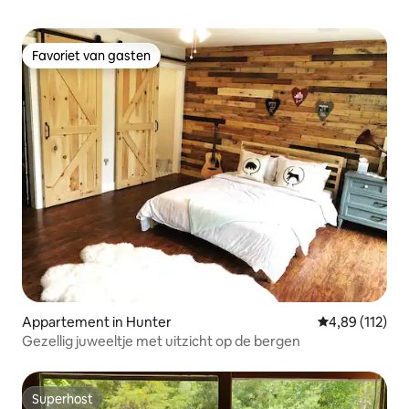
Favoriet van gasten
Favoriet van gasten
Appartement in Hunter
Gemiddelde beo
4,89 (112)
Gezellig juweeltje met uitzicht op de bergen
Superhost
Superhost