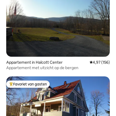
Appartement in Halcott Center
Gemiddelde beo
4,97 (156)
Appartement met uitzicht op de bergen
Favoriet van gasten
Topfavoriet van gasten