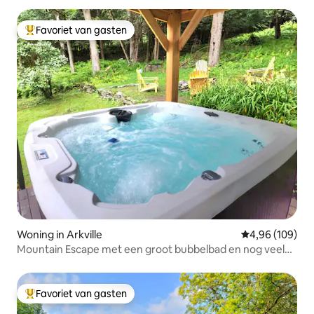
Favoriet van gasten
Topfavoriet van gasten
Woning in Arkville
Gemiddelde beo
4,96 (109)
Mountain Escape met een groot bubbelbad en nog veel
meer!
Favoriet van gasten
Topfavoriet van gasten