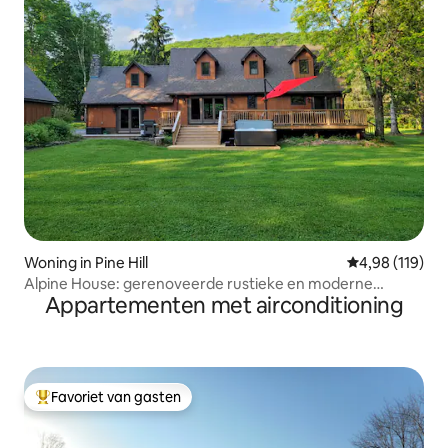
Woning in Pine Hill
Gemiddelde beo
4,98 (119)
Alpine House: gerenoveerde rustieke en moderne
Appartementen met airconditioning
vakantiewoning in de buurt van Belleayre Mountain
Favoriet van gasten
Topfavoriet van gasten