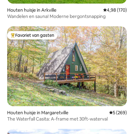
Houten huisje in Arkville
Gemiddelde beo
4,98 (170)
Wandelen en sauna! Moderne bergontsnapping
Favoriet van gasten
Topfavoriet van gasten
Houten huisje in Margaretville
Gemiddelde 
5 (269)
The Waterfall Casita: A-frame met 30ft-waterval