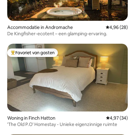
Accommodatie in Andromache
Gemiddelde be
4,96 (28)
De Kingfisher-ecotent – een glamping-ervaring.
Favoriet van gasten
Topfavoriet van gasten
Woning in Finch Hatton
Gemiddelde be
4,97 (34)
'The Old P.O' Homestay - Unieke eigenzinnige ruimte