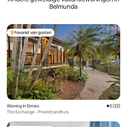
Belmunda
Favoriet van gasten
Topfavoriet van gasten
Woning in Eimeo
Gemiddelde
5 (22)
The Exchange - Privéstrandhuis