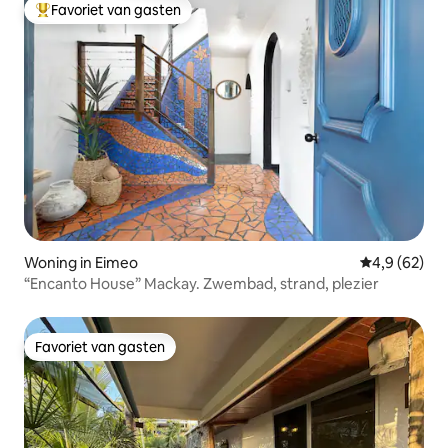
Favoriet van gasten
Topfavoriet van gasten
Woning in Eimeo
Gemiddelde b
4,9 (62)
“Encanto House” Mackay. Zwembad, strand, plezier
Favoriet van gasten
Favoriet van gasten