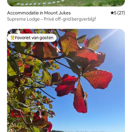
Accommodatie in Mount Jukes
Gemiddelde
5 (27)
Supreme Lodge – Privé off-grid bergverblijf
Favoriet van gasten
Topfavoriet van gasten