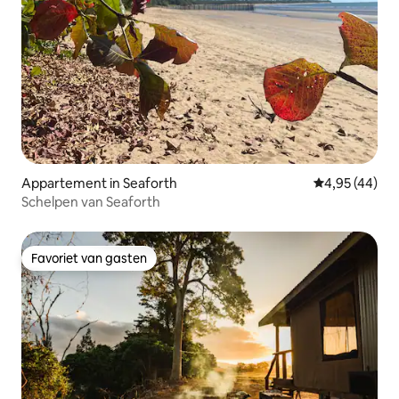
Appartement in Seaforth
Gemiddelde be
4,95 (44)
Schelpen van Seaforth
Favoriet van gasten
Favoriet van gasten