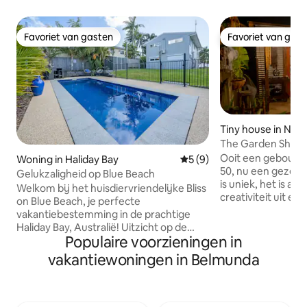
Favoriet van gasten
Favoriet van gas
Favoriet van gasten
Favoriet van gas
Tiny house in Nor
The Garden Shed
Ooit een gebouwde
Woning in Haliday Bay
Gemiddelde beoordeling van
5 (9)
50, nu een gezellige 
Gelukzaligheid op Blue Beach
is uniek, het is arti
Welkom bij het huisdiervriendelijke Bliss
creativiteit uit en 
on Blue Beach, je perfecte
door ons gebouwd.
vakantiebestemming in de prachtige
voorzien van een
Haliday Bay, Australië! Uitzicht op de
queensize bed, een smart-tv, een
Populaire voorzieningen in
oceaan met een ruime buitenruimte net
minikoelkast, een
buiten de goed uitgeruste keuken.
vakantiewoningen in Belmunda
koffiezetapparaat
Volledig voorzien van airconditioning
een waterkoker e
met een zwembad en veel ruimte voor
apparaten. Via de openslaande deuren
boot, kinderen en puppy's. Deze
vind je een klein 
accommodatie met 4 slaapkamers en 2