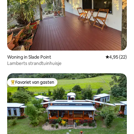
Woning in Slade Point
Gemiddelde be
4,95 (22)
Lamberts strandtuinhuisje
Favoriet van gasten
Topfavoriet van gasten