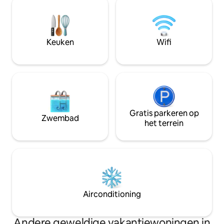
gootsteen en een 
badkamers is van alle gemakken
verder in het hart 
voorzien, waaronder airconditioning,
eigen schattige k
wifi, een volledig uitgeruste keuken en
tafel voor twee.
een wasmachine. Op slechts enkele
Keuken
Wifi
ogenblikken van het strand is het ideaal
voor gezinnen of groepen die tot rust
willen komen.
Gratis parkeren op
Zwembad
het terrein
Airconditioning
Andere geweldige vakantiewoningen in