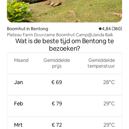
Boomhut in Bentong
Gemiddelde beo
4,84 (360)
Plateau Farm Duurzame Boomhut Camp@Janda Baik
Wat is de beste tijd om Bentong te
bezoeken?
Maand
Gemiddelde
Gemiddelde
prijs
temperatuur
Jan
€ 69
28°C
Feb
€ 79
29°C
Mrt
€ 72
29°C