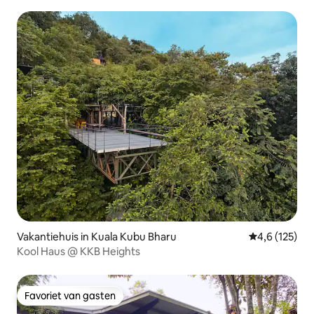
Vakantiehuis in Kuala Kubu Bharu
Gemiddelde be
4,6 (125)
Kool Haus @ KKB Heights
Favoriet van gasten
Favoriet van gasten