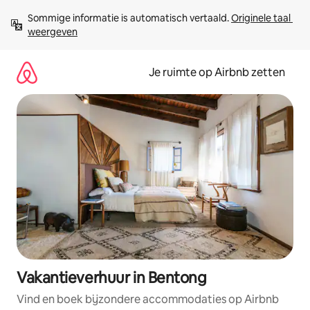
Ga
Sommige informatie is automatisch vertaald. 
Originele taal 
direct
weergeven
naar
inhoud
Je ruimte op Airbnb zetten
Vakantieverhuur in Bentong
Vind en boek bijzondere accommodaties op Airbnb