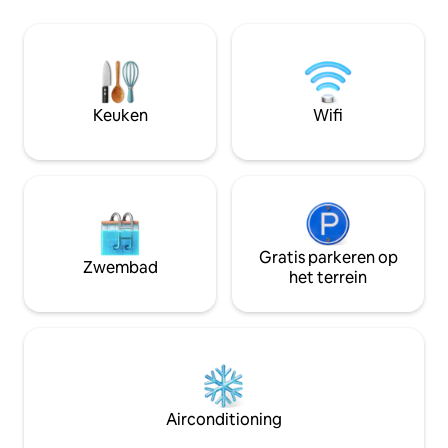
mee DAT er 15 personen
op slechts een korte autorit afstand en
brede ruimte is pe
heeft tal van restaurants. Je kunt je het
familiebijeenkom
beste met de auto verplaatsen.
samenkomen, weg 
Nabijgelegen bezienswaardigheden:
stad. Het is ook g
World of Phalaenopsis (Moth Orchids),
organiseren van 
Ulu Yam - 12 km (16 minuten rijden)
Keuken
Wifi
zoals bruiloften e
Genting Highlands Premium Outlets - 25
km (30 minuten rijden) Resorts World
Genting - 32 km (40 minuten rijden)
Kuala Kubu Bharu - 21 km (30 minuten
rijden) Chiling Waterfalls - 33 km (40
minuten rijden)
Gratis parkeren op
Zwembad
het terrein
Airconditioning