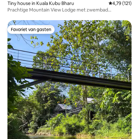
Tiny house in Kuala Kubu Bharu
Gemiddelde beo
4,79 (121)
Prachtige Mountain View Lodge met zwembad
(Lauhaus2)
Favoriet van gasten
Favoriet van gasten