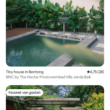
Tiny house in Bentong
Gemiddelde be
4,75 (28)
BRIC by The Hectar Privézwembad Villa Janda Baik
Favoriet van gasten
Favoriet van gasten