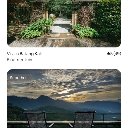
Villa in Batang Kali
Gemiddelde
5 (49)
Bloementuin
Superhost
Superhost