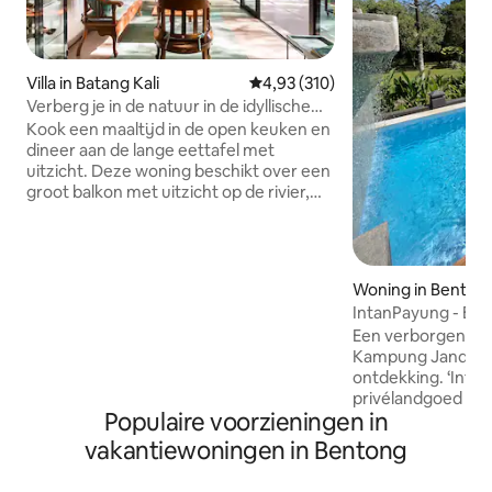
Villa in Batang Kali
Gemiddelde beoordeling van 4,93
4,93 (310)
Verberg je in de natuur in de idyllische
villa Ijo
Kook een maaltijd in de open keuken en
dineer aan de lange eettafel met
uitzicht. Deze woning beschikt over een
groot balkon met uitzicht op de rivier,
toegang tot boswandelpaden en rivier,
een binnenplaats met verzonken tuinen
en een open plan dat een comfortabele
ruimte creëert. Word wakker met de
Woning in Benton
geluiden van vogels die fluiten, zie ze
IntanPayung - Een
insecten vangen of nectar verzamelen
Janda Baik
Een verborgen pare
van bloeiende planten. Luister naar de
Kampung Janda Bai
rustgevende geluiden van de
ontdekking. ‘Intan Payung’ is een
stromende rivier. Picknickplaatsen langs
privélandgoed dat
de rivier Kg Hulu Rening ligt in Batang
Populaire voorzieningen in
prachtig ingericht
Kali en is een rustig dorp met huizen
weelderig groen, 
verspreid over de groene heuvelachtige
vakantiewoningen in Bentong
een privézwembad.
landschappen. Batang Kali stad, Hulu
maximaal 15 perso
Yam Bharu en Kuala Kubu Bharu liggen