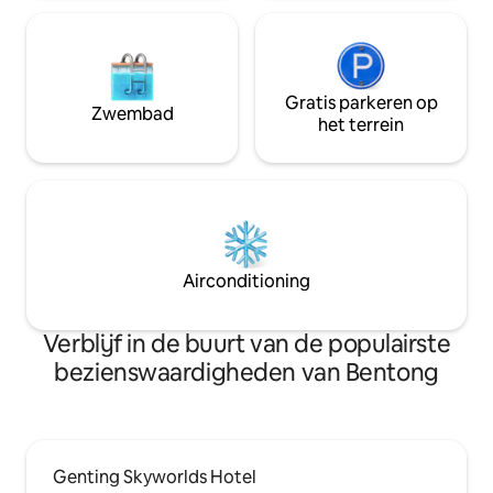
op slechts een korte autorit afstand en
heeft tal van restaurants. Je kunt je het
beste met de auto verplaatsen.
Nabijgelegen bezienswaardigheden:
World of Phalaenopsis (Moth Orchids),
Gratis parkeren op
Zwembad
Ulu Yam - 12 km (16 minuten rijden)
het terrein
Genting Highlands Premium Outlets - 25
km (30 minuten rijden) Resorts World
Genting - 32 km (40 minuten rijden)
Kuala Kubu Bharu - 21 km (30 minuten
rijden) Chiling Waterfalls - 33 km (40
minuten rijden)
Airconditioning
Verblijf in de buurt van de populairste
bezienswaardigheden van Bentong
Genting Skyworlds Hotel