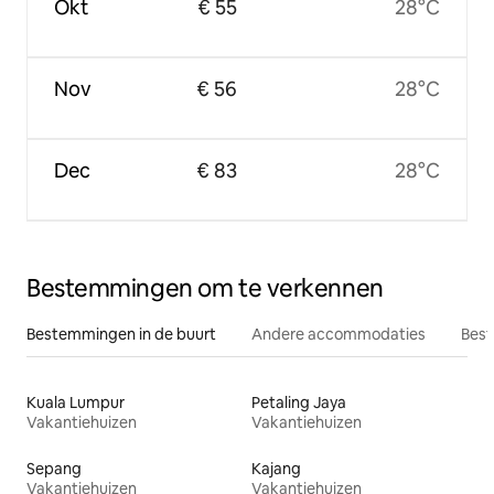
Okt
€ 55
28°C
Nov
€ 56
28°C
Dec
€ 83
28°C
Bestemmingen om te verkennen
Bestemmingen in de buurt
Andere accommodaties
Best
Kuala Lumpur
Petaling Jaya
Vakantiehuizen
Vakantiehuizen
Sepang
Kajang
Vakantiehuizen
Vakantiehuizen