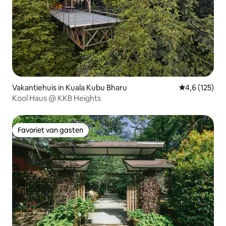
Vakantiehuis in Kuala Kubu Bharu
Gemiddelde be
4,6 (125)
Kool Haus @ KKB Heights
Favoriet van gasten
Favoriet van gasten