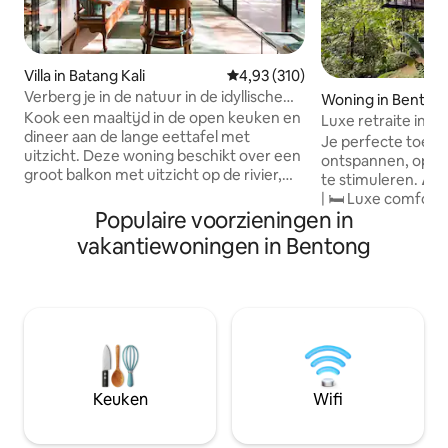
Villa in Batang Kali
Gemiddelde beoordeling van 4,93
4,93 (310)
Verberg je in de natuur in de idyllische
Woning in Benton
villa Ijo
Kook een maaltijd in de open keuken en
Luxe retraite in 
dineer aan de lange eettafel met
Je perfecte toevl
uitzicht. Deze woning beschikt over een
ontspannen, op te 
groot balkon met uitzicht op de rivier,
te stimuleren. ⛰️ 
toegang tot boswandelpaden en rivier,
| 🛏️ Luxe comfort 
een binnenplaats met verzonken tuinen
Populaire voorzieningen in
BBQ-grill, stoomb
en een open plan dat een comfortabele
beschikbaar. Slechts 45 min rijden van
vakantiewoningen in Bentong
ruimte creëert. Word wakker met de
KL, 30 min naar G
geluiden van vogels die fluiten, zie ze
volledige wondere
insecten vangen of nectar verzamelen
terwijl je geniet
van bloeiende planten. Luister naar de
een modern huis. 
rustgevende geluiden van de
retraites, famili
stromende rivier. Picknickplaatsen langs
groepsuitstapjes. 5000 vierkante voet
de rivier Kg Hulu Rening ligt in Batang
vloeroppervlak, id
Kali en is een rustig dorp met huizen
gasten. Verhoogd over weelderig groen,
Keuken
Wifi
verspreid over de groene heuvelachtige
geniet van een pr
landschappen. Batang Kali stad, Hulu
uitzicht dat exclusi
Yam Bharu en Kuala Kubu Bharu liggen