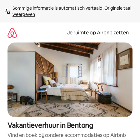
Ga
Sommige informatie is automatisch vertaald. 
Originele taal 
direct
weergeven
naar
inhoud
Je ruimte op Airbnb zetten
Vakantieverhuur in Bentong
Vind en boek bijzondere accommodaties op Airbnb