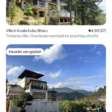
Villa in Kuala Kubu Bharu
Gemiddelde be
4,93 (27)
Tristania Villa | Overloopzwembad en prachtig uitzicht
Favoriet van gasten
Favoriet van gasten