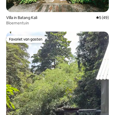
Villa in Batang Kali
Gemiddelde
5 (49)
Bloementuin
Favoriet van gasten
Favoriet van gasten