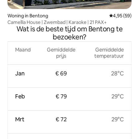
Woning in Bentong
Gemiddelde be
4,95 (59)
Camellia House | Zwembad | Karaoke | 21 PAX+
Wat is de beste tijd om Bentong te
bezoeken?
Maand
Gemiddelde
Gemiddelde
prijs
temperatuur
Jan
€ 69
28°C
Feb
€ 79
29°C
Mrt
€ 72
29°C