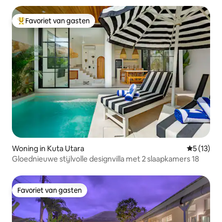
Favoriet van gasten
Topfavoriet van gasten
Woning in Kuta Utara
Gemiddelde
5 (13)
Gloednieuwe stijlvolle designvilla met 2 slaapkamers 18
Favoriet van gasten
Favoriet van gasten