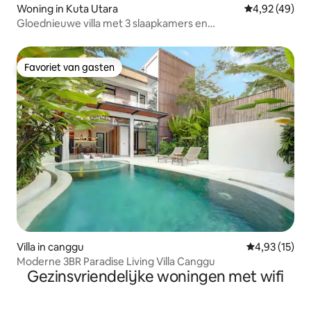
Woning in Kuta Utara
Gemiddelde be
4,92 (49)
Gloednieuwe villa met 3 slaapkamers en
zwembadglijbaan in Pererenan
Favoriet van gasten
Favoriet van gasten
Villa in canggu
Gemiddelde be
4,93 (15)
Moderne 3BR Paradise Living Villa Canggu
Gezinsvriendelijke woningen met wifi