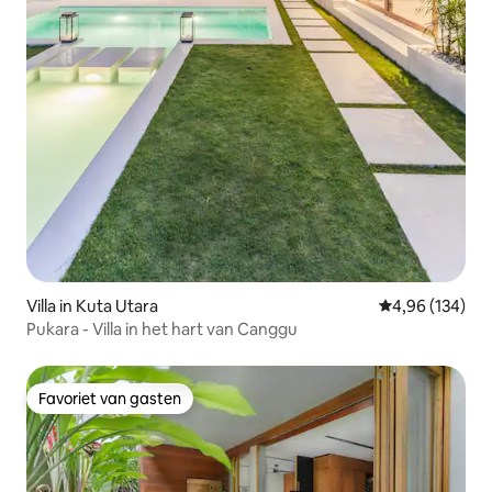
Villa in Kuta Utara
Gemiddelde beo
4,96 (134)
Pukara - Villa in het hart van Canggu
Favoriet van gasten
Favoriet van gasten