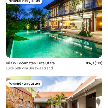
Favoriet van gasten
Favoriet van gasten
Villa in Kecamatan Kuta Utara
Gemiddelde be
4,9 (118)
Luxe 6BR villa Berawa strand
Favoriet van gasten
Favoriet van gasten