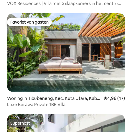
VOX Residences | Villa met 3 slaapkamers in het centrum
van Canggu
Favoriet van gasten
Favoriet van gasten
Woning in Tibubeneng, Kec. Kuta Utara, Kabu
Gemiddelde be
4,96 (47)
paten
Luxe Berawa Private 1BR Villa
Superhost
Superhost