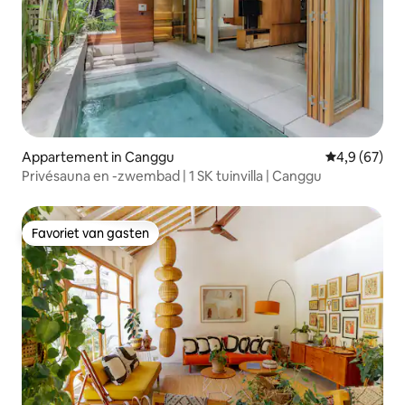
Appartement in Canggu
Gemiddelde b
4,9 (67)
Privésauna en -zwembad | 1 SK tuinvilla | Canggu
Favoriet van gasten
Favoriet van gasten