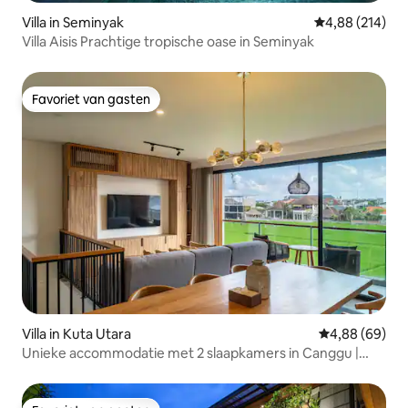
Villa in Seminyak
Gemiddelde beo
4,88 (214)
Villa Aisis Prachtige tropische oase in Seminyak
Favoriet van gasten
Favoriet van gasten
Villa in Kuta Utara
Gemiddelde be
4,88 (69)
Unieke accommodatie met 2 slaapkamers in Canggu |
Jacuzzi | Strand op loopafstand