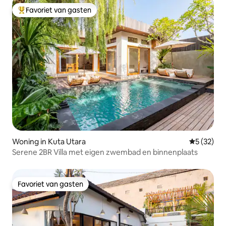
Favoriet van gasten
Topfavoriet van gasten
Woning in Kuta Utara
Gemiddelde
5 (32)
Serene 2BR Villa met eigen zwembad en binnenplaats
Favoriet van gasten
Favoriet van gasten