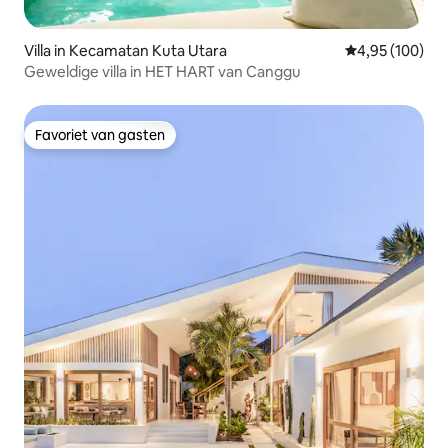
Villa in Kecamatan Kuta Utara
Gemiddelde beo
4,95 (100)
Geweldige villa in HET HART van Canggu
Favoriet van gasten
Favoriet van gasten