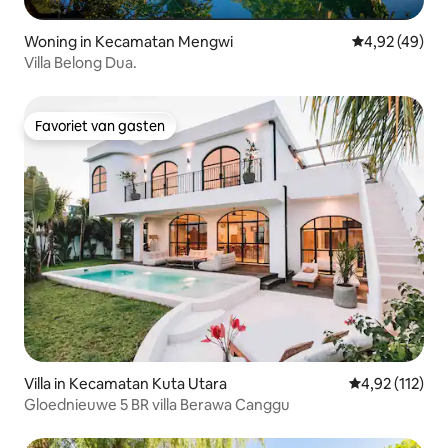
Woning in Kecamatan Mengwi
Gemiddelde be
4,92 (49)
Villa Belong Dua.
Favoriet van gasten
Favoriet van gasten
Villa in Kecamatan Kuta Utara
Gemiddelde beo
4,92 (112)
Gloednieuwe 5 BR villa Berawa Canggu