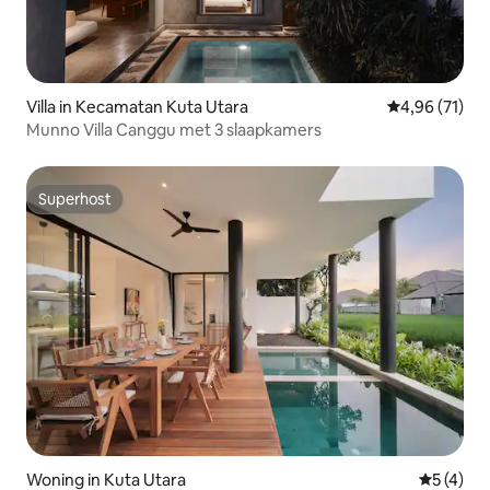
Villa in Kecamatan Kuta Utara
Gemiddelde be
4,96 (71)
Munno Villa Canggu met 3 slaapkamers
Superhost
Superhost
Woning in Kuta Utara
Gemiddeld
5 (4)