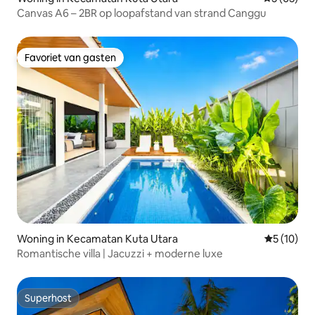
Canvas A6 – 2BR op loopafstand van strand Canggu
Favoriet van gasten
Favoriet van gasten
Woning in Kecamatan Kuta Utara
Gemiddelde
5 (10)
Romantische villa | Jacuzzi + moderne luxe
Superhost
Superhost