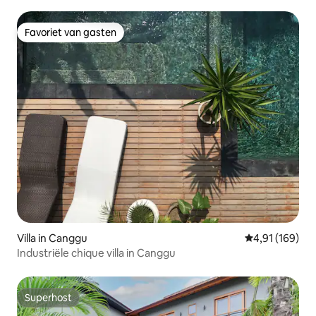
Favoriet van gasten
Favoriet van gasten
Villa in Canggu
Gemiddelde beo
4,91 (169)
Industriële chique villa in Canggu
Superhost
Superhost