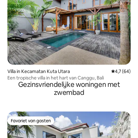
Villa in Kecamatan Kuta Utara
Gemiddelde b
4,7 (64)
Een tropische villa in het hart van Canggu, Bali
Gezinsvriendelijke woningen met
zwembad
Favoriet van gasten
Favoriet van gasten