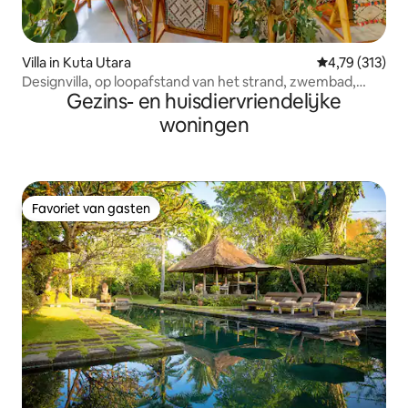
Villa in Kuta Utara
Gemiddelde beo
4,79 (313)
Designvilla, op loopafstand van het strand, zwembad,
Gezins- en huisdiervriendelijke
Canggu
woningen
Favoriet van gasten
Favoriet van gasten