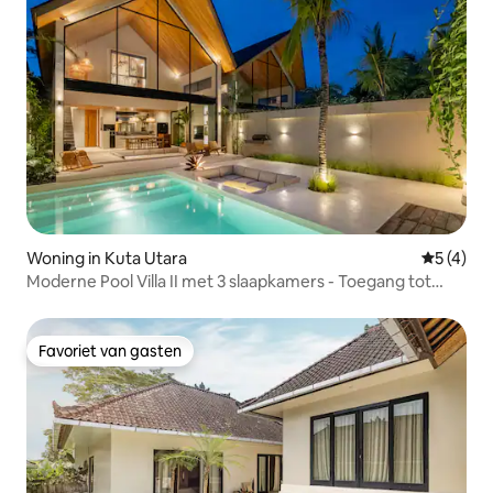
Woning in Kuta Utara
Gemiddeld
5 (4)
Moderne Pool Villa II met 3 slaapkamers - Toegang tot
stoomkamer en sauna
Favoriet van gasten
Favoriet van gasten