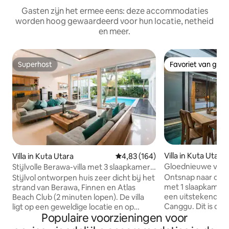
Gasten zijn het ermee eens: deze accommodaties
worden hoog gewaardeerd voor hun locatie, netheid
en meer.
Superhost
Favoriet van gas
Superhost
Favoriet van gas
Villa in Kuta Utara
Villa in Kuta Utara
Gemiddelde beoordeling van 4,83
4,83 (164)
Gloednieuwe villa 
Stijlvolle Berawa-villa met 3 slaapkamers,
Canggu met priv
dicht bij Atlas en het strand.
Ontsnap naar onze
Stijlvol ontworpen huis zeer dicht bij het
met 1 slaapkamer
strand van Berawa, Finnen en Atlas
een uitstekende lo
Beach Club (2 minuten lopen). De villa
Canggu. Dit is de p
ligt op een geweldige locatie en op
Populaire voorzieningen voor
stellen of soloreiz
loopafstand van de grootste strandclubs
beroemde plek in
en goede restaurants. Op sommige