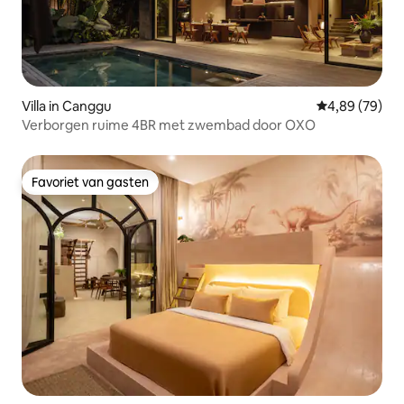
Villa in Canggu
Gemiddelde be
4,89 (79)
Verborgen ruime 4BR met zwembad door OXO
Favoriet van gasten
Favoriet van gasten