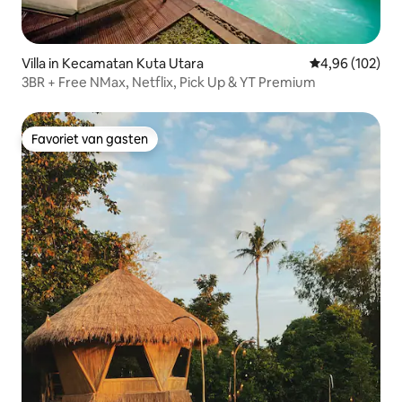
Villa in Kecamatan Kuta Utara
Gemiddelde beo
4,96 (102)
3BR + Free NMax, Netflix, Pick Up & YT Premium
Favoriet van gasten
Favoriet van gasten