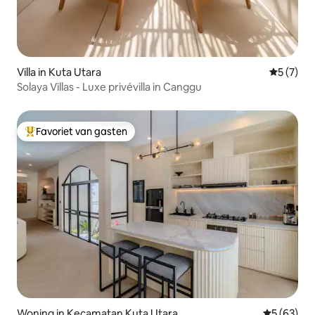
Villa in Kuta Utara
Gemiddeld
5 (7)
Solaya Villas - Luxe privévilla in Canggu
Favoriet van gasten
Topfavoriet van gasten
Woning in Kecamatan Kuta Utara
Gemiddelde
5 (63)