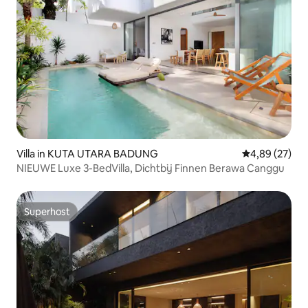
Villa in KUTA UTARA BADUNG
Gemiddelde be
4,89 (27)
NIEUWE Luxe 3-BedVilla, Dichtbij Finnen Berawa Canggu
Superhost
Superhost