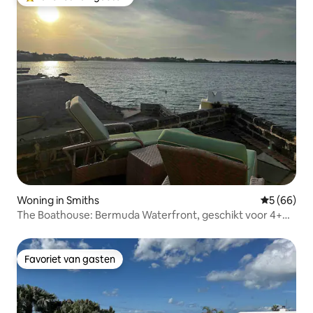
Topfavoriet van gasten
Woning in Smiths
Gemiddelde
5 (66)
The Boathouse: Bermuda Waterfront, geschikt voor 4+
personen
Favoriet van gasten
Favoriet van gasten