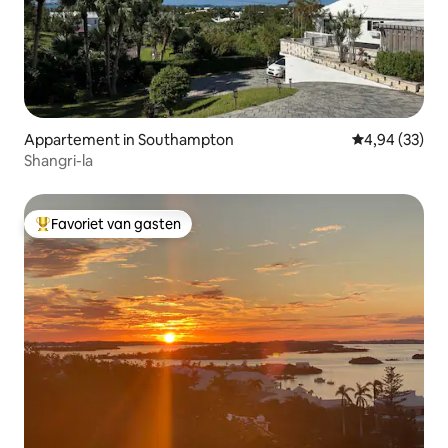
Appartement in Southampton
Gemiddelde be
4,94 (33)
Shangri-la
Favoriet van gasten
Topfavoriet van gasten