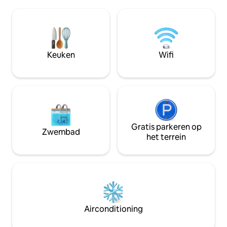
te nemen. Of breng je dagen door op
aanrechtbladen, 
het terrein op een van de twee
eigen patio, EV C
privéstranden. De Ledges studio is een
Point/Outlets, ele
architectonisch juweeltje met
gedeeltelijk uitzic
balkenplafonds, een gezellige open
onwaarschijnlijke
haard voor koude avonden en een
stroomuitval - vol
Keuken
Wifi
moderne volledig uitgeruste keuken. De
zonne-energie/bat
studio heeft een eigen, groot bovendek
back-up van genera
om te vermaken of te ontspannen waar
faalt!
de zonsondergangen gewoon geweldig
zijn!!! Airport pick-ups en eilandtochten
kunnen worden geregeld via je
verhuurder.
Gratis parkeren op
Zwembad
het terrein
Airconditioning