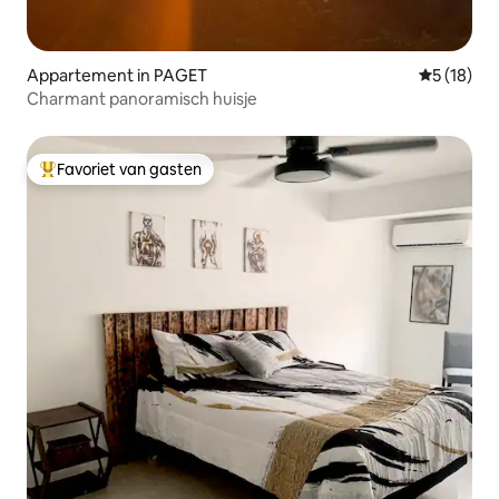
Appartement in PAGET
Gemiddelde
5 (18)
Charmant panoramisch huisje
Favoriet van gasten
Topfavoriet van gasten