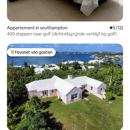
Appartement in southampton
Gemiddelde
5 (12)
400 stappen naar golf (dichtstbijzijnde verblijf bij golf)
Favoriet van gasten
Topfavoriet van gasten