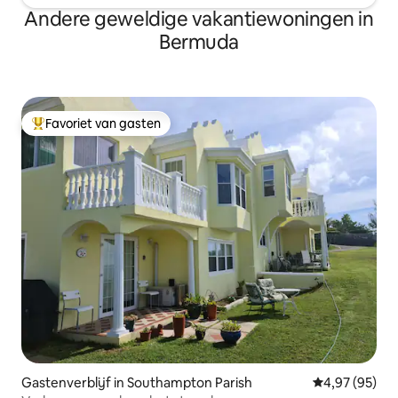
Andere geweldige vakantiewoningen in
Bermuda
Favoriet van gasten
Topfavoriet van gasten
Gastenverblijf in Southampton Parish
Gemiddelde be
4,97 (95)