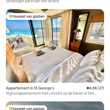
Verborgen parel aan het strand
Favoriet van gasten
Topfavoriet van gasten
Appartement in St.George's
Gemiddelde be
4,96 (27)
Stijlvol appartement met uitzicht op de haven in het
historische St George
Favoriet van gasten