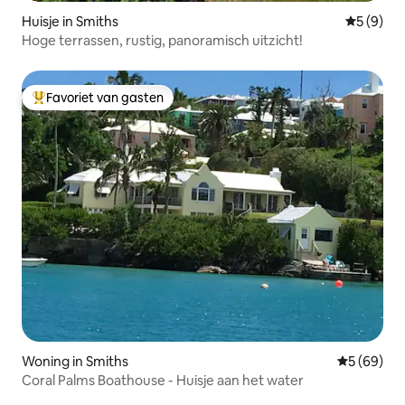
Huisje in Smiths
Gemiddeld
5 (9)
Hoge terrassen, rustig, panoramisch uitzicht!
Favoriet van gasten
Topfavoriet van gasten
Woning in Smiths
Gemiddelde
5 (69)
Coral Palms Boathouse - Huisje aan het water