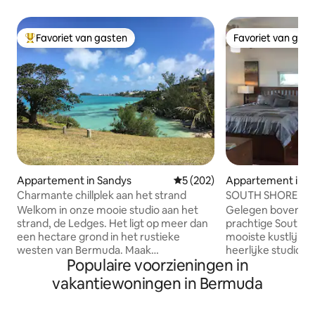
Favoriet van gasten
Favoriet van gas
Topfavoriet van gasten
Favoriet van gas
Appartement in Sandys
Gemiddelde beoordeling van 5
5 (202)
Appartement in 
n
Charmante chillplek aan het strand
SOUTH SHORE GEM 
Charger)
Welkom in onze mooie studio aan het
Gelegen boven Ch
strand, de Ledges. Het ligt op meer dan
prachtige South Sh
een hectare grond in het rustieke
mooiste kustlijn) 
westen van Bermuda. Maak
heerlijke studio vol luxe. Be
Populaire voorzieningen in
wandelingen op onze landweg naar de
airconditioning, 
lokale boerderij. Bushalte is op een
bed, Queen slaapba
vakantiewoningen in Bermuda
steenworp afstand om het openbaar
(glasvezel), KOH
vervoer naar Dockyard of naar Hamilton
volledige keuken,