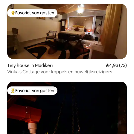
Favoriet van gasten
Topfavoriet van gasten
Tiny house in Madikeri
Gemiddelde be
4,93 (73)
Vinka's Cottage voor koppels en huwelijksreizigers.
Favoriet van gasten
Topfavoriet van gasten