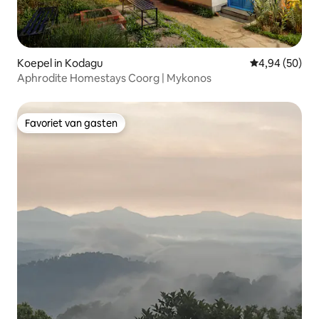
Koepel in Kodagu
Gemiddelde be
4,94 (50)
Aphrodite Homestays Coorg | Mykonos
Favoriet van gasten
Favoriet van gasten