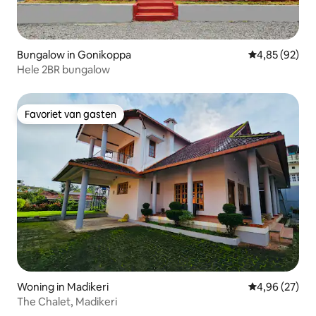
Bungalow in Gonikoppa
Gemiddelde be
4,85 (92)
Hele 2BR bungalow
Favoriet van gasten
Favoriet van gasten
Woning in Madikeri
Gemiddelde be
4,96 (27)
The Chalet, Madikeri