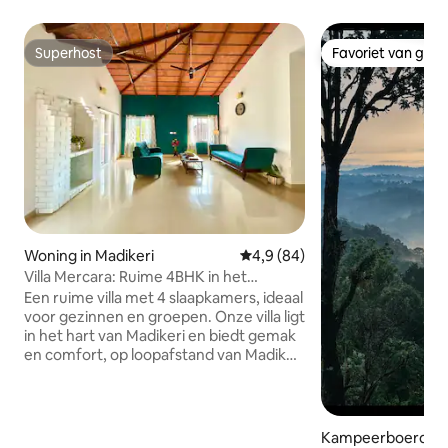
Superhost
Favoriet van gas
Superhost
Favoriet van gas
Woning in Madikeri
Gemiddelde beoordeling van 4,
4,9 (84)
Villa Mercara: Ruime 4BHK in het
centrum van Madikeri
Een ruime villa met 4 slaapkamers, ideaal
voor gezinnen en groepen. Onze villa ligt
in het hart van Madikeri en biedt gemak
en comfort, op loopafstand van Madikeri
Fort, Raja's Seat en een verscheidenheid
aan lokale restaurants. De villa biedt
comfortabel plaats aan maximaal 9
gasten, met voldoende ruimte voor
Kampeerboerderij