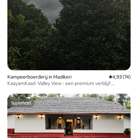
Kampeerboerderij in Madikeri
Gemiddelde be
4,93 (74)
KaayamKaad -Valley View - een premium verblijf
@Madikeri
Superhost
Superhost