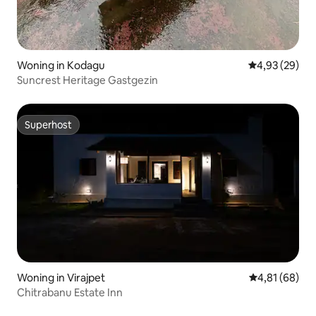
Woning in Kodagu
Gemiddelde be
4,93 (29)
Suncrest Heritage Gastgezin
Superhost
Superhost
Woning in Virajpet
Gemiddelde be
4,81 (68)
Chitrabanu Estate Inn