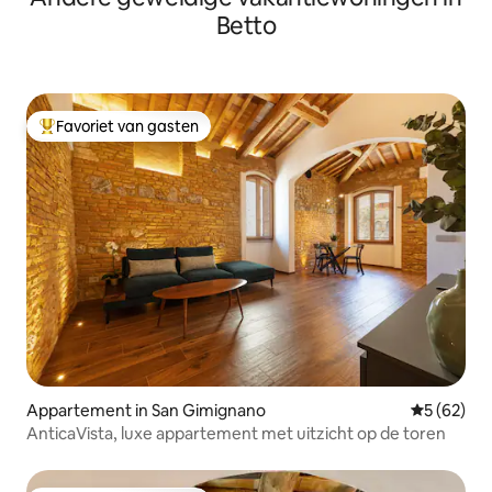
Betto
Favoriet van gasten
Topfavoriet van gasten
Appartement in San Gimignano
Gemiddelde
5 (62)
AnticaVista, luxe appartement met uitzicht op de toren