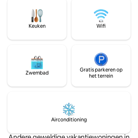
charme met moderne gemakken.
zonsondergangen
Perfect voor gezinnen of groepen, met
van het omringen
de belofte van magische avonden onder
Omgeven door de n
de sterren, inclusief ontspanning in de
de meest iconisch
Keuken
Wifi
hottub en diners in de buitenlucht. Een
regio, is het het 
onvergetelijk uitje wacht op je in dit
voor iedereen die 
stukje paradijs!
comfort, rust en 
ervaring
Gratis parkeren op
Zwembad
het terrein
Airconditioning
Andere geweldige vakantiewoningen in