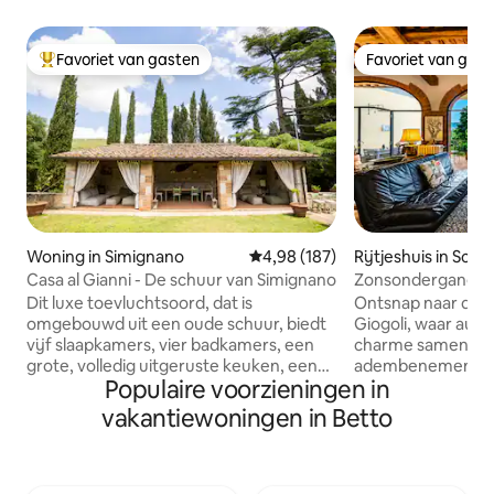
Favoriet van gasten
Favoriet van gas
Topfavoriet van gasten
Favoriet van gas
Woning in Simignano
Gemiddelde beoordeling van 4,98
4,98 (187)
Rijtjeshuis in Scan
Casa al Gianni - De schuur van Simignano
Zonsondergang in
Florence • Giogoli
Dit luxe toevluchtsoord, dat is
Ontsnap naar de r
omgebouwd uit een oude schuur, biedt
Giogoli, waar aut
vijf slaapkamers, vier badkamers, een
charme samengaa
grote, volledig uitgeruste keuken, een
adembenemend uit
Populaire voorzieningen in
ruime woonkamer, een grote privétuin
Dit elegante huis l
met parkeerplaats, een bubbelbad, een
minuten van het 
vakantiewoningen in Betto
patio met banken, een barbecue, een
platteland van de C
vuurplaats en een buitenkeuken. Ideaal
perfecte uitvalsb
voor wie op zoek is naar een unieke
verkennen terwijl 
ervaring: het combineert rustieke
ochtenden, onver