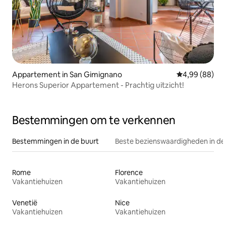
Appartement in San Gimignano
Gemiddelde be
4,99 (88)
Herons Superior Appartement - Prachtig uitzicht!
Bestemmingen om te verkennen
Bestemmingen in de buurt
Beste bezienswaardigheden in de
Rome
Florence
Vakantiehuizen
Vakantiehuizen
Venetië
Nice
Vakantiehuizen
Vakantiehuizen