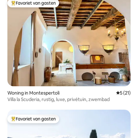
Favoriet van gasten
Topfavoriet van gasten
Woning in Montespertoli
Gemiddelde
5 (21)
Villa la Scuderia, rustig, luxe, privétuin, zwembad
Favoriet van gasten
Topfavoriet van gasten