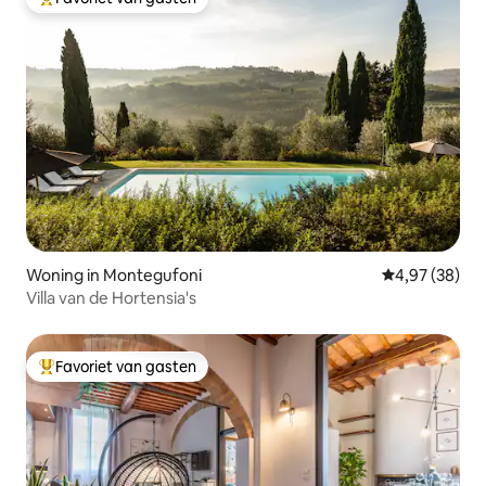
Topfavoriet van gasten
Woning in Montegufoni
Gemiddelde be
4,97 (38)
Villa van de Hortensia's
Favoriet van gasten
Topfavoriet van gasten