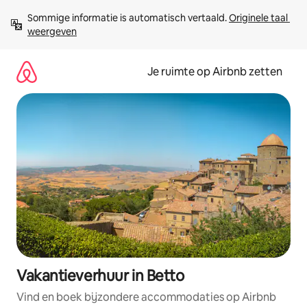
Ga
Sommige informatie is automatisch vertaald. 
Originele taal 
direct
weergeven
naar
inhoud
Je ruimte op Airbnb zetten
Vakantieverhuur in Betto
Vind en boek bijzondere accommodaties op Airbnb