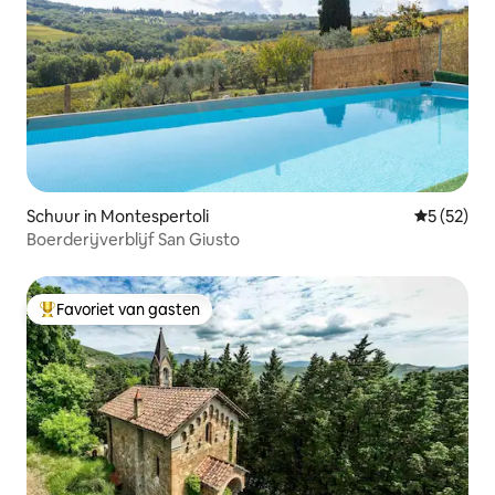
Schuur in Montespertoli
Gemiddelde
5 (52)
Boerderijverblijf San Giusto
Favoriet van gasten
Topfavoriet van gasten