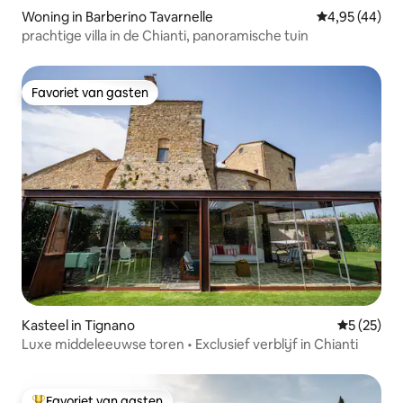
Woning in Barberino Tavarnelle
Gemiddelde be
4,95 (44)
prachtige villa in de Chianti, panoramische tuin
Favoriet van gasten
Favoriet van gasten
Kasteel in Tignano
Gemiddelde
5 (25)
Luxe middeleeuwse toren • Exclusief verblijf in Chianti
Favoriet van gasten