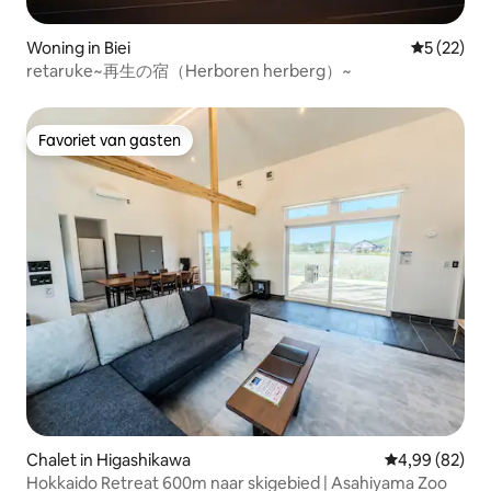
Woning in Biei
Gemiddelde
5 (22)
retaruke~再生の宿（Herboren herberg）~
Favoriet van gasten
Favoriet van gasten
Chalet in Higashikawa
Gemiddelde be
4,99 (82)
Hokkaido Retreat 600m naar skigebied | Asahiyama Zoo