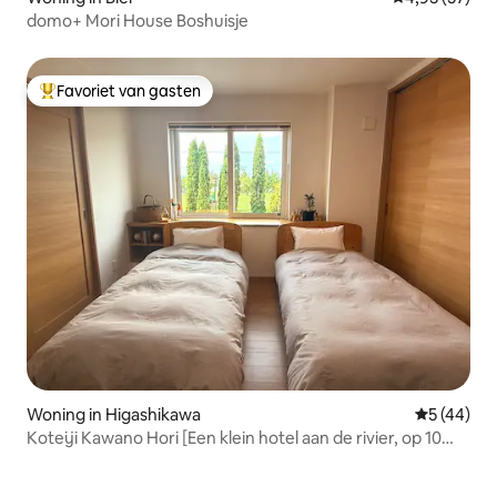
domo+ Mori House Boshuisje
Favoriet van gasten
Topfavoriet van gasten
Woning in Higashikawa
Gemiddelde
5 (44)
Koteiji Kawano Hori [Een klein hotel aan de rivier, op 10
minuten rijden van Asahikawa Airport]