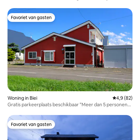
Favoriet van gasten
Favoriet van gasten
Woning in Biei
Gemiddelde b
4,9 (82)
Gratis parkeerplaats beschikbaar "Meer dan 5 personen
+3000 yen!"Een gebouw te huur in het centrum van Biei-
cho "Maximaal 8 personen OK" Biei Furano Asahikawa
Favoriet van gasten
Favoriet van gasten