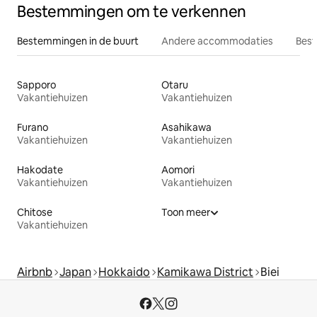
Bestemmingen om te verkennen
Bestemmingen in de buurt
Andere accommodaties
Best
Sapporo
Otaru
Vakantiehuizen
Vakantiehuizen
Furano
Asahikawa
Vakantiehuizen
Vakantiehuizen
Hakodate
Aomori
Vakantiehuizen
Vakantiehuizen
Chitose
Toon meer
Vakantiehuizen
Airbnb
Japan
Hokkaido
Kamikawa District
Biei