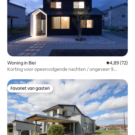
Woning in Biei
Gemiddelde be
4,89 (72)
Korting voor opeenvolgende nachten / ongeveer 9
minuten lopen van het station / Luxueus hotel met
monotoon als basis / BBQ beschikbaar (regels) / Maximaal
8 personen [Biei]
Favoriet van gasten
Favoriet van gasten