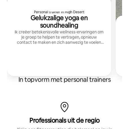
Personal trainer in High Desert
Gelukzalige yoga en
soundhealing
Ik creëer betekenisvolle wellness-ervaringen om
je groep te helpen te vertragen, opnieuw
contact te maken en zich aanwezig te voelen
door middel van yoga, soundhealing en meer. Je
Ik 
vertrekt ontspannen, geaard, verbonden en met
v
het gevoel dat er goed voor je gezorgd is
In topvorm met personal trainers
Professionals uit de regio