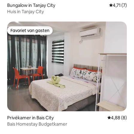
Bungalow in Tanjay City
Gemiddelde 
4,71 (7)
Huis in Tanjay City
Favoriet van gasten
Favoriet van gasten
Privékamer in Bais City
Gemiddelde b
4,88 (8)
Bais Homestay Budgetkamer