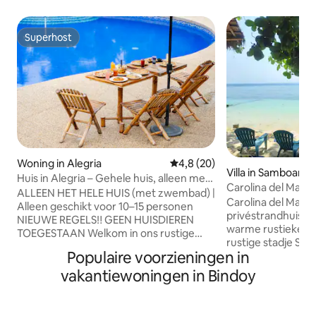
Superhost
Superhost
Woning in Alegria
Gemiddelde beoordeling van 4,
4,8 (20)
Villa in Samboan
Huis in Alegria – Gehele huis, alleen met
Carolina del Mar
zwembad, 15 personen
ALLEEN HET HELE HUIS (met zwembad) |
Carolina del Mar is je gezellig
Alleen geschikt voor 10–15 personen
privéstrandhuis o
NIEUWE REGELS‼️ GEEN HUISDIEREN
warme rustieke sf
TOEGESTAAN Welkom in ons rustige
rustige stadje Samboan. Onze villa ligt op
privéretraite van 1,5 hectare, perfect
Populaire voorzieningen in
een paar stappen 
voor gezinnen, groepen en speciale
zandstrand met sc
vakantiewoningen in Bindoy
evenementen. - Hoofdhuis (100+ m ²) – 3
lommerrijke bomen
slaapkamers, 2 badkamers, keuken,
plek bieden om te 
eetkamer, woonkamer, wasruimte en
ingericht, voorzie
binnen- en buitenkeuken - Kan extra