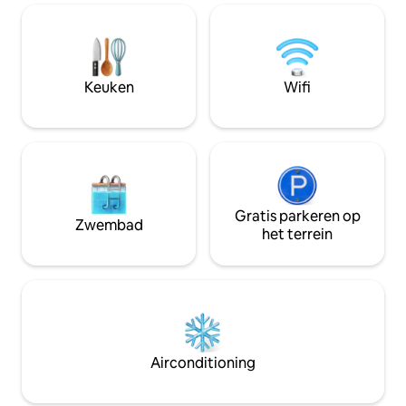
en moderne badk
matras aanvragen - Zwembad - Jacuzzi -
met verwarmde douches. D
Gazebo voor evenementen -
voorzien van een 
Restaurant op het terrein - Karaoke en
toegang tot snelle wifi. Perf
Netflix - fitnessruimte - Gratis wifi -
gezinnen en klein
gratis parkeren - Wasdienst voor auto 's
Keuken
Wifi
genieten van de z
- Wasservice
Gratis parkeren op
Zwembad
het terrein
Airconditioning