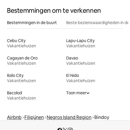
Bestemmingen om te verkennen
Bestemmingen in de buurt
Beste bezienswaardigheden in de
Cebu City
Lapu-Lapu City
Vakantiehuizen
Vakantiehuizen
Cagayan de Oro
Davao
Vakantiehuizen
Vakantiehuizen
Iloilo City
El Nido
Vakantiehuizen
Vakantiehuizen
Bacolod
Toon meer
Vakantiehuizen
Airbnb
Filipijnen
Negros Island Region
Bindoy