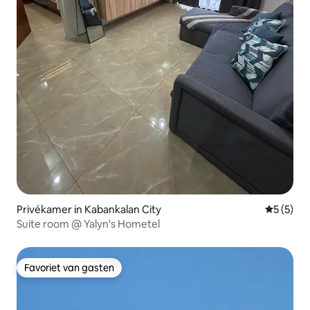
Privékamer in Kabankalan City
Gemiddeld
5 (5)
Suite room @ Yalyn's Hometel
Favoriet van gasten
Favoriet van gasten