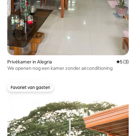
Privékamer in Alegria
Gemiddeld
5 (3)
We openen nog een kamer zonder airconditioning
Favoriet van gasten
Favoriet van gasten