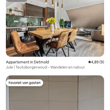
Superhost
Appartement in Detmold
Gemiddelde b
4,89 (9)
Jule | Teutoburgerwoud – Wandelen en natuur
Favoriet van gasten
Favoriet van gasten