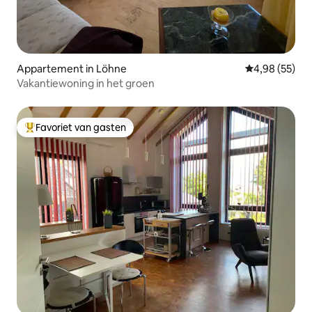
Appartement in Löhne
Gemiddelde be
4,98 (55)
Vakantiewoning in het groen
Favoriet van gasten
Topfavoriet van gasten