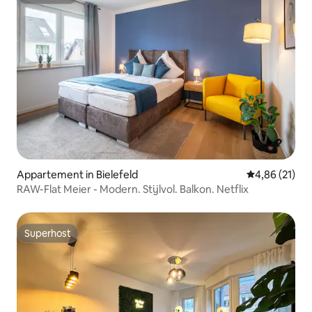
Superhost
Appartement in Bielefeld
Gemiddelde be
4,86 (21)
RAW-Flat Meier - Modern. Stijlvol. Balkon. Netflix
Superhost
Superhost