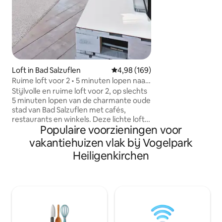
zes personen met
mogelijkheid om t
appartement biedt
uitgeruste keuken
vakantie, wandela
bezoekersaccomm
deelnemers, mont
Loft in Bad Salzuflen
Gemiddelde beoordeling van 4,98
4,98 (169)
Werk is ook mogeli
LAN/WLAN, mogeli
Ruime loft voor 2 • 5 minuten lopen naar
drukken. Welkom!
de oude stad
Stijlvolle en ruime loft voor 2, op slechts
5 minuten lopen van de charmante oude
stad van Bad Salzuflen met cafés,
restaurants en winkels. Deze lichte loft
Populaire voorzieningen voor
op de bovenste verdieping is gelegen in
een liefdevol gerestaureerd 100 jaar oud
vakantiehuizen vlak bij Vogelpark
herenhuis en biedt een unieke mix van
Heiligenkirchen
karakter en modern comfort - perfect
voor een ontspannen verblijf voor twee.
Geniet van meer ruimte, stijl en sfeer
dan een typische hotelkamer en verken
alles gemakkelijk te voet. Ik kijk ernaar
uit om je als gast te verwelkomen. Met
vriendelijke groet, Ralf Kuehn