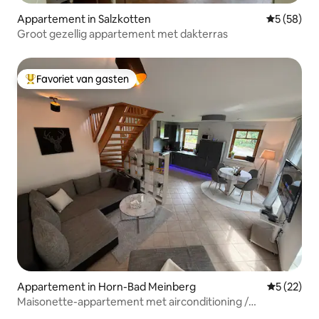
Appartement in Salzkotten
Gemiddelde
5 (58)
Groot gezellig appartement met dakterras
Favoriet van gasten
Topfavoriet van gasten
Appartement in Horn-Bad Meinberg
Gemiddelde
5 (22)
Maisonette-appartement met airconditioning /
Externsteine