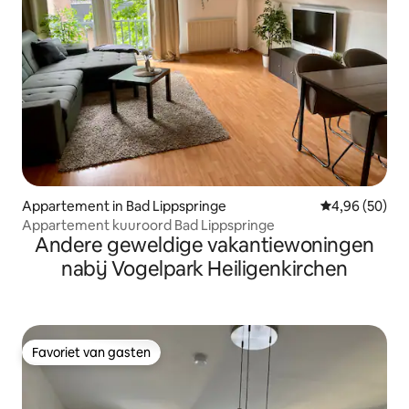
Appartement in Bad Lippspringe
Gemiddelde be
4,96 (50)
Appartement kuuroord Bad Lippspringe
Andere geweldige vakantiewoningen
nabij Vogelpark Heiligenkirchen
Favoriet van gasten
Favoriet van gasten