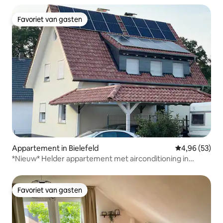
Favoriet van gasten
Favoriet van gasten
Appartement in Bielefeld
Gemiddelde be
4,96 (53)
*Nieuw* Helder appartement met airconditioning in
Bielefeld
Favoriet van gasten
Favoriet van gasten