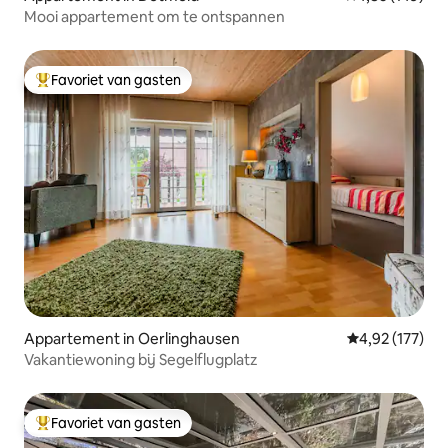
Mooi appartement om te ontspannen
Favoriet van gasten
Topfavoriet van gasten
Appartement in Oerlinghausen
Gemiddelde beo
4,92 (177)
Vakantiewoning bij Segelflugplatz
Favoriet van gasten
Topfavoriet van gasten