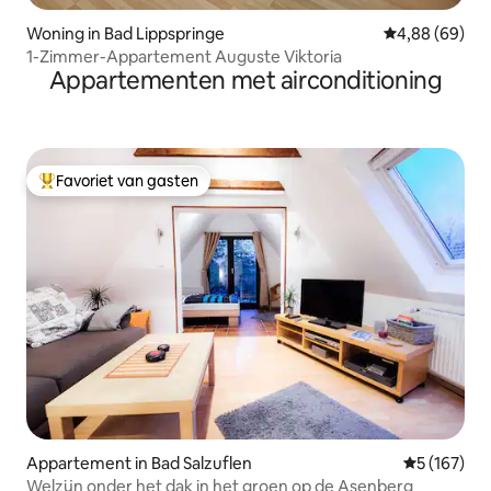
Woning in Bad Lippspringe
Gemiddelde be
4,88 (69)
1-Zimmer-Appartement Auguste Viktoria
Appartementen met airconditioning
Favoriet van gasten
Topfavoriet van gasten
Appartement in Bad Salzuflen
Gemiddelde 
5 (167)
Welzijn onder het dak in het groen op de Asenberg