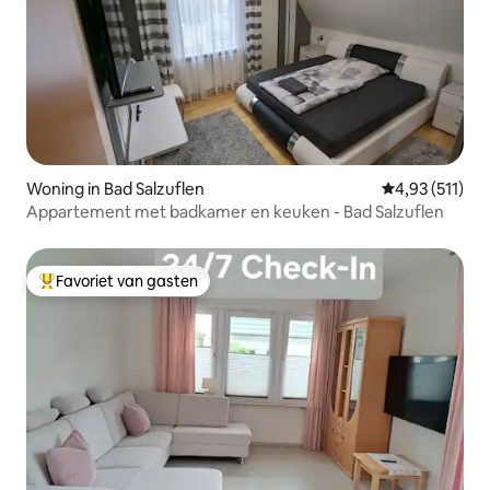
Woning in Bad Salzuflen
Gemiddelde beo
4,93 (511)
Appartement met badkamer en keuken - Bad Salzuflen
Favoriet van gasten
Topfavoriet van gasten