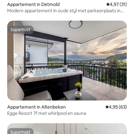
Appartement in Detmold
Gemiddelde be
4,97 (31)
Modern appartement in oude stijl met parkeerplaats in
het centrum
Superhost
Superhost
Appartement in Altenbeken
Gemiddelde be
4,95 (63)
Egge Resort 7f met whirlpool en sauna
Superhost