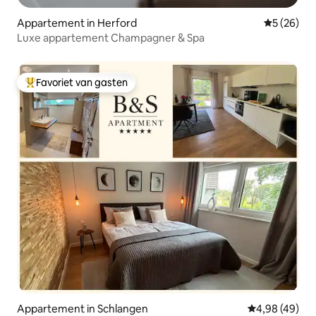
Appartement in Herford
Gemiddelde
5 (26)
Luxe appartement Champagner & Spa
Favoriet van gasten
Topfavoriet van gasten
Appartement in Schlangen
Gemiddelde be
4,98 (49)