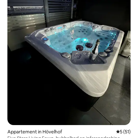
Appartement in Hövelhof
Gemiddelde
5 (51)