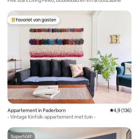
Five Stars Living Fewo, bubbelbad en infraroodcabine
Favoriet van gasten
Topfavoriet van gasten
Appartement in Paderborn
Gemiddelde be
4,9 (136)
- Vintage Kinfolk-appartement met tuin -
Superhost