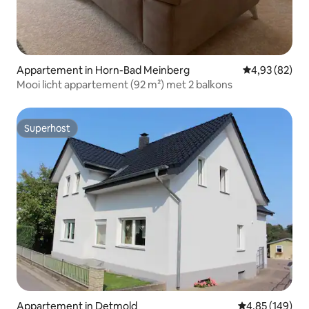
Appartement in Horn-Bad Meinberg
Gemiddelde be
4,93 (82)
Mooi licht appartement (92 m²) met 2 balkons
Superhost
Superhost
Appartement in Detmold
Gemiddelde beo
4,85 (149)