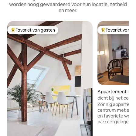
worden hoog gewaardeerd voor hun locatie, netheid
en meer.
Favoriet van gasten
Favoriet van g
Topfavoriet van gasten
Topfavoriet van 
Appartement in 
dicht bij het cent
terras
Zonnig appartemen
centrum met een terras in een rustige
en favoriete woon
parkeergelegenhe
gerenoveerde va
biedt comfortabel