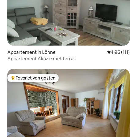
Appartement in Löhne
Gemiddelde beo
4,96 (111)
Appartement Akazie met terras
Favoriet van gasten
Topfavoriet van gasten