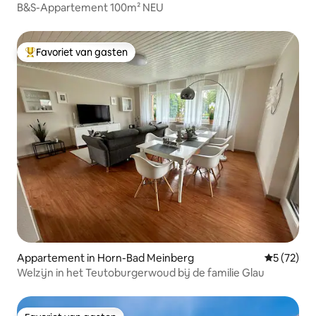
B&S-Appartement 100m² NEU
Favoriet van gasten
Topfavoriet van gasten
Appartement in Horn-Bad Meinberg
Gemiddelde
5 (72)
Welzijn in het Teutoburgerwoud bij de familie Glau