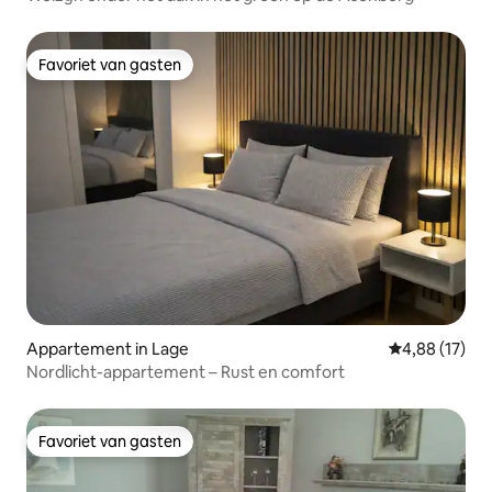
Favoriet van gasten
Favoriet van gasten
Appartement in Lage
Gemiddelde be
4,88 (17)
Nordlicht-appartement – Rust en comfort
Favoriet van gasten
Favoriet van gasten