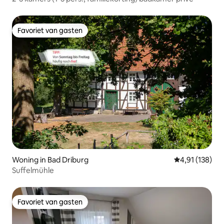
Favoriet van gasten
Favoriet van gasten
Woning in Bad Driburg
Gemiddelde beo
4,91 (138)
Suffelmühle
Favoriet van gasten
Favoriet van gasten