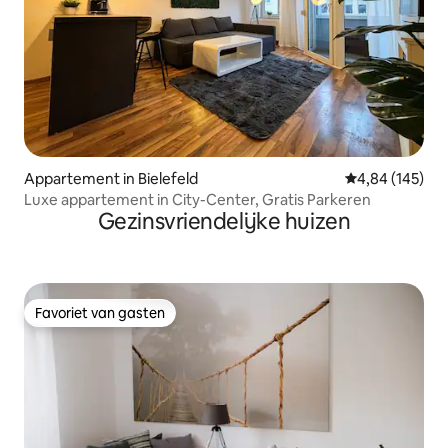
Appartement in Bielefeld
Gemiddelde beo
4,84 (145)
Luxe appartement in City-Center, Gratis Parkeren
Gezinsvriendelijke huizen
Favoriet van gasten
Favoriet van gasten