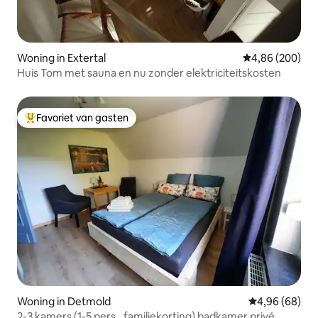
Woning in Extertal
Gemiddelde beo
4,86 (200)
Huis Tom met sauna en nu zonder elektriciteitskosten
Favoriet van gasten
Topfavoriet van gasten
Woning in Detmold
Gemiddelde be
4,96 (68)
2-3 kamers (1-5 pers., familiekorting) badkamer privé